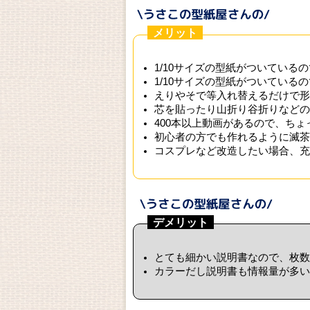
メリット
1/10サイズの型紙がついている
1/10サイズの型紙がついている
えりやそで等入れ替えるだけで形
芯を貼ったり山折り谷折りなどの
400本以上動画があるので、ち
初心者の方でも作れるように滅茶
コスプレなど改造したい場合、充
デメリット
とても細かい説明書なので、枚数
カラーだし説明書も情報量が多い