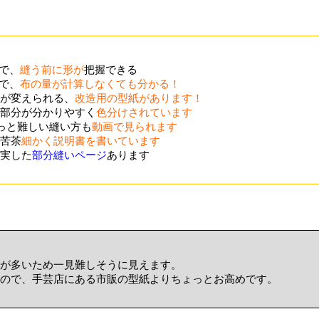
ので、
縫う前に形が
把握できる
ので、
布の量が計算しなくても分かる！
が変えられる、
改造用の型紙があります！
部分が分かりやすく
色分けされています
ょっと難しい縫い方も
動画で見られます
苦茶
細かく説明書を書いています
実した
部分縫いページ
あります
が多いため一見難しそうに見えます。
ので、手芸店にある市販の型紙よりちょっとお高めです。