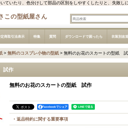
ついていたり、色分けして部品の区別をしやすくしたりと、失敗し
さこの型紙屋さん
特定商取引法表示
特集
質問
ダウンロードで困ったら
衣装別改
紙
>
無料のコスプレ小物の型紙
>
無料のお花のスカートの型紙 試
 試作
無料のお花のスカートの型紙 試作
Facebookでシェア
返品特約に関する重要事項