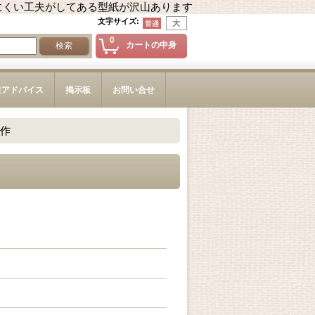
にくい工夫がしてある型紙が沢山あります
文字サイズ
:
0
カートの中身
造アドバイス
掲示板
お問い合せ
作