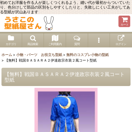
初めてお洋服を作る人が楽しくつくれるよう、縫い代が最初からついていた
り、色分けして部品の区別をしやすくしたりと、失敗しにくい工夫がしてあ
る型紙が沢山あります
カート
カテゴリ
商品検索
ご利用案内
質問
ログイン
ホーム
>
小物・パーツ お役立ち型紙
>
無料のコスプレ小物の型紙
>
【無料】戦国ＢＡＳＡＲＡ２伊達政宗衣装２風コート型紙
【無料】戦国ＢＡＳＡＲＡ２伊達政宗衣装２風コート
型紙