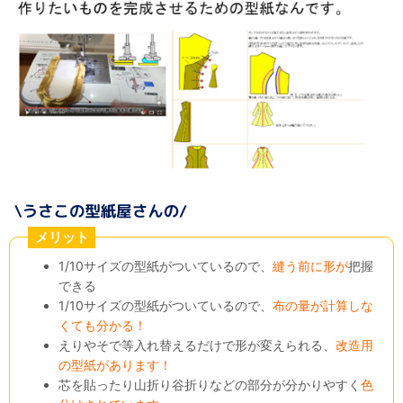
メリット
1/10サイズの型紙がついているので、
縫う前に形が
把握
できる
1/10サイズの型紙がついているので、
布の量が計算しな
くても分かる！
えりやそで等入れ替えるだけで形が変えられる、
改造用
の型紙があります！
芯を貼ったり山折り谷折りなどの部分が分かりやすく
色