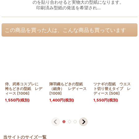
のを貼り合わせると実物大の型紙になります。
印刷済み型紙の発送を希望され…
この商品を買った人は、こんな商品も買っています
侍、武将コスプレに
陣羽織もどきの型紙
ツナギの型紙 ウエス
袴もどきの型紙 レデ
（細身） レディース
ト切り替えタイプ レ
ィース
[
1006
]
[
1009
]
ディース
[
506
]
1,550
円
(税別)
1,400
円
(税別)
1,550
円
(税別)
当サイトのサイズ一覧