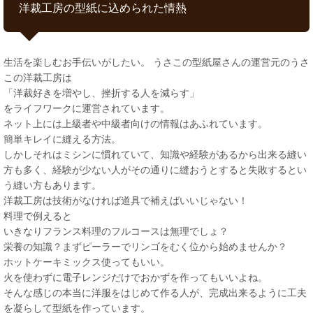
洋裁工房の型紙に込められた情熱
生活を楽しむお手伝いがしたい。 うさこの型紙屋さんの運営元のうさ
この洋裁工房は
「洋裁好きを増やし、挫折する人を減らす」
をライフワークに運営されています。
ネット上には上級者や中級者向けの情報はあふれています。
簡単キレイに縫える方法。
しかしそれはミシンに慣れていて、知識や経験があるから出来る縫い
方も多く、経験が少ない人がその通りに縫おうとすると失敗するとい
う縫い方もあります。
洋裁工房は技術がなければ道具で補えばいいじゃない！
料理で例えると
いきなりフランス料理のフルコースは無理でしょ？
栄養の知識？まずピーラーでリンゴをむく位から始めませんか？
ホットケーキミックス使ってもいい。
火を使わずに電子レンジだけでおかずを作ってもいいよね。
そんな感じの本当に洋服をはじめて作る人が、完成出来るように工夫
を凝らして型紙を作っています。