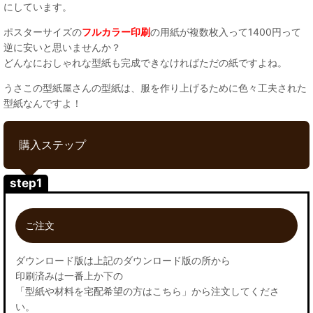
にしています。
ポスターサイズの
フルカラー印刷
の用紙が複数枚入って1400円って
逆に安いと思いませんか？
どんなにおしゃれな型紙も完成できなければただの紙ですよね。
うさこの型紙屋さんの型紙は、服を作り上げるために色々工夫された
型紙なんですよ！
購入ステップ
step1
ご注文
ダウンロード版は上記のダウンロード版の所から
印刷済みは一番上か下の
「型紙や材料を宅配希望の方はこちら」から注文してくださ
い。