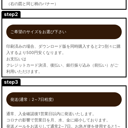
（右の図と同じ柄のバナー）
step2
ご希望のサイズをお選び下さい
印刷済みの場合、ダウンロード版を同時購入すると2つ別々に購
入するより500円安くなります。
お支払いは
クレジットカード決済、後払い、銀行振り込み（前払い）がご
利用いただけます。
step3
発送(通常：2～7日程度)
通常、入金確認後1営業日以内に発送いたします。
コロナの影響で営業日を月、水、金に縮小しております。
発送メールをお送りして通常2～7日。お急ぎ便を使用すると1～