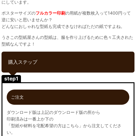
にしています。
ポスターサイズの
フルカラー印刷
の用紙が複数枚入って1400円って
逆に安いと思いませんか？
どんなにおしゃれな型紙も完成できなければただの紙ですよね。
うさこの型紙屋さんの型紙は、服を作り上げるために色々工夫された
型紙なんですよ！
購入ステップ
step1
ご注文
ダウンロード版は上記のダウンロード版の所から
印刷済みは一番上か下の
「型紙や材料を宅配希望の方はこちら」から注文してくださ
い。