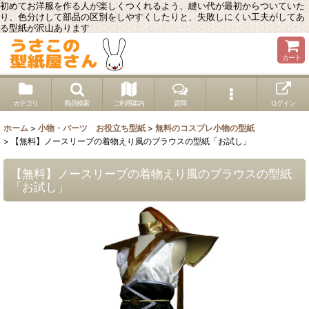
初めてお洋服を作る人が楽しくつくれるよう、縫い代が最初からついていた
り、色分けして部品の区別をしやすくしたりと、失敗しにくい工夫がしてあ
る型紙が沢山あります
カート
カテゴリ
商品検索
ご利用案内
質問
ログイン
ホーム
>
小物・パーツ お役立ち型紙
>
無料のコスプレ小物の型紙
>
【無料】ノースリーブの着物えり風のブラウスの型紙「お試し」
【無料】ノースリーブの着物えり風のブラウスの型紙
「お試し」