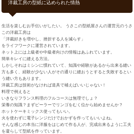
洋裁工房の型紙に込められた情熱
生活を楽しむお手伝いがしたい。 うさこの型紙屋さんの運営元のうさ
この洋裁工房は
「洋裁好きを増やし、挫折する人を減らす」
をライフワークに運営されています。
ネット上には上級者や中級者向けの情報はあふれています。
簡単キレイに縫える方法。
しかしそれはミシンに慣れていて、知識や経験があるから出来る縫い
方も多く、経験が少ない人がその通りに縫おうとすると失敗するとい
う縫い方もあります。
洋裁工房は技術がなければ道具で補えばいいじゃない！
料理で例えると
いきなりフランス料理のフルコースは無理でしょ？
栄養の知識？まずピーラーでリンゴをむく位から始めませんか？
ホットケーキミックス使ってもいい。
火を使わずに電子レンジだけでおかずを作ってもいいよね。
そんな感じの本当に洋服をはじめて作る人が、完成出来るように工夫
を凝らして型紙を作っています。