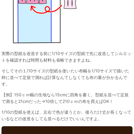
実際の型紙を改造する前に1/10サイズの型紙で先に改造してシルエッ
トを確認すれば時間も材料も省略できますよね。
そしてその１/10サイズの型紙を使いたい布幅を1/10サイズで描いた
枠に並べて定規で測れば計算なんてしなくても布の量が分かるんで
す。
【例】150ｃｍ幅の生地なら15cmに四角を書く。型紙を並べて定規
で測ると21cmだった→10倍して210ｃｍの布を買えばOK！
1/10の型紙を使えば、左右で色が違うとか、後ろだけ丈が長くなって
いるなどの改造をしても並べるだけでいいんですよ。