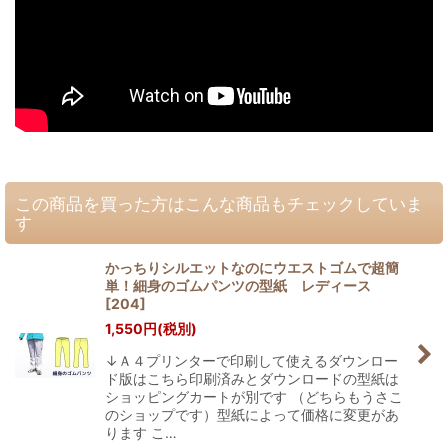
この商品を買った方はこんな商品もチェックしていま
す
かっちりシルエットなのにウエストゴムで超簡
単！細身のゴムパンツの型紙 レディース
[
204
]
1,550
円
(税別)
↓Ａ４プリンターで印刷して使えるダウンロー
ド版はこちら印刷済みとダウンロードの型紙は
ショッピングカートが別です （どちらもうさこ
のショップです）型紙によって価格に変更があ
ります こ…