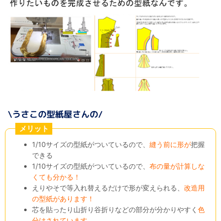
メリット
1/10サイズの型紙がついているので、
縫う前に形が
把握
できる
1/10サイズの型紙がついているので、
布の量が計算しな
くても分かる！
えりやそで等入れ替えるだけで形が変えられる、
改造用
の型紙があります！
芯を貼ったり山折り谷折りなどの部分が分かりやすく
色
分けされています