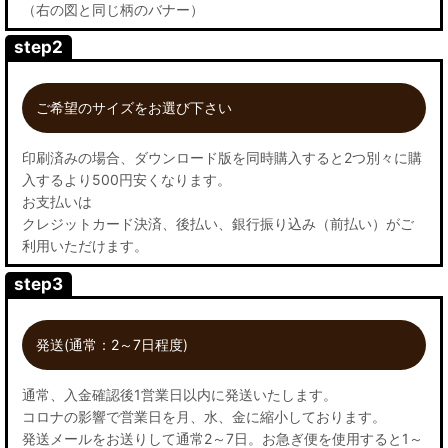
（右の図と同じ柄のバナー）
step2
ご希望のサイズをお選び下さい
印刷済みの場合、ダウンロード版を同時購入すると2つ別々に購
入するより500円安くなります。
お支払いは
クレジットカード決済、後払い、銀行振り込み（前払い）がご
利用いただけます。
step3
発送(通常：2～7日程度)
通常、入金確認後1営業日以内に発送いたします。
コロナの影響で営業日を月、水、金に縮小しております。
発送メールをお送りして通常2～7日。お急ぎ便を使用すると1～