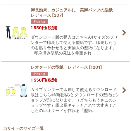
脚長効果、カジュアルに 美脚パンツの型紙
レディース
[
207
]
1,550
円
(税別)
ダウンロード版の購入はこちらA4サイズのプリ
ンターで印刷して使える型紙です。印刷したも
のを貼り合わせると実物大の型紙になります。
印刷済み型紙の発送を希望され…
レオタードの型紙 レディース
[
1201
]
1,550
円
(税別)
Ａ４プリンターで印刷して使えるダウンロード
版はこちら※印刷済みとダウンロードの型紙はシ
ョップが別になります。（どちらもうさこのシ
ョップです）露出系キャラもこれで大丈夫！こ
ちらのレオタードが作れる「型紙…
当サイトのサイズ一覧