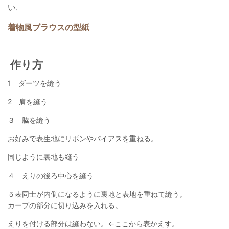
い
.
着物風ブラウスの型紙
作り方
1 ダーツを縫う
2 肩を縫う
３ 脇を縫う
お好みで表生地にリボンやバイアスを重ねる。
同じように裏地も縫う
４ えりの後ろ中心を縫う
５表同士が内側になるように裏地と表地を重ねて縫う。
カーブの部分に切り込みを入れる。
えりを付ける部分は縫わない。←ここから表かえす。