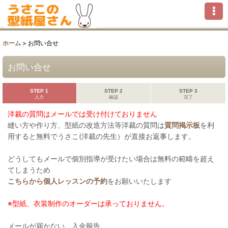
ホーム
>
お問い合せ
お問い合せ
STEP 1
STEP 2
STEP 3
入力
確認
完了
洋裁の質問はメールでは受け付けておりません
縫い方や作り方、型紙の改造方法等洋裁の質問は
質問掲示板
を利
用すると無料でうさこ(洋裁の先生）が直接お返事します。
どうしてもメールで個別指導が受けたい場合は無料の範疇を超え
てしまうため
こちらから個人レッスンの予約
をお願いいたします
※型紙、衣装制作のオーダーは承っておりません。
メールが届かない、入金報告