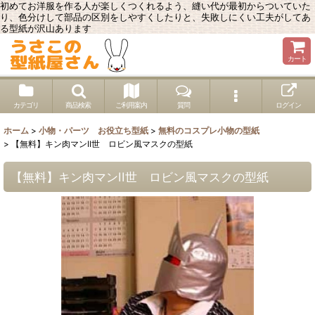
初めてお洋服を作る人が楽しくつくれるよう、縫い代が最初からついていた
り、色分けして部品の区別をしやすくしたりと、失敗しにくい工夫がしてあ
る型紙が沢山あります
カート
カテゴリ
商品検索
ご利用案内
質問
ログイン
ホーム
>
小物・パーツ お役立ち型紙
>
無料のコスプレ小物の型紙
>
【無料】キン肉マンII世 ロビン風マスクの型紙
【無料】キン肉マンII世 ロビン風マスクの型紙