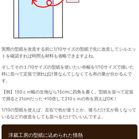
実際の型紙を改造する前に1/10サイズの型紙で先に改造してシルエッ
トを確認すれば時間も材料も省略できますよね。
そしてその１/10サイズの型紙を使いたい布幅を1/10サイズで描いた
枠に並べて定規で測れば計算なんてしなくても布の量が分かるんで
す。
【例】150ｃｍ幅の生地なら15cmに四角を書く。型紙を並べて定規
で測ると21cmだった→10倍して210ｃｍの布を買えばOK！
1/10の型紙を使えば、左右で色が違うとか、後ろだけ丈が長くなって
いるなどの改造をしても並べるだけでいいんですよ。
洋裁工房の型紙に込められた情熱