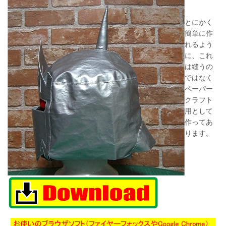
とにかく
簡単に作
れるよう
に、これ
は縫うの
ではなく
ペーパー
クラフト
用として
作ってあ
ります。