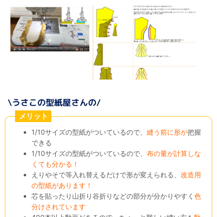
メリット
1/10サイズの型紙がついているので、
縫う前に形が
把握
できる
1/10サイズの型紙がついているので、
布の量が計算しな
くても分かる！
えりやそで等入れ替えるだけで形が変えられる、
改造用
の型紙があります！
芯を貼ったり山折り谷折りなどの部分が分かりやすく
色
分けされています