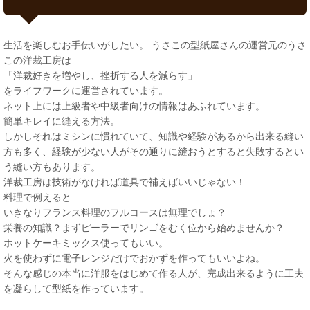
生活を楽しむお手伝いがしたい。 うさこの型紙屋さんの運営元のうさ
この洋裁工房は
「洋裁好きを増やし、挫折する人を減らす」
をライフワークに運営されています。
ネット上には上級者や中級者向けの情報はあふれています。
簡単キレイに縫える方法。
しかしそれはミシンに慣れていて、知識や経験があるから出来る縫い
方も多く、経験が少ない人がその通りに縫おうとすると失敗するとい
う縫い方もあります。
洋裁工房は技術がなければ道具で補えばいいじゃない！
料理で例えると
いきなりフランス料理のフルコースは無理でしょ？
栄養の知識？まずピーラーでリンゴをむく位から始めませんか？
ホットケーキミックス使ってもいい。
火を使わずに電子レンジだけでおかずを作ってもいいよね。
そんな感じの本当に洋服をはじめて作る人が、完成出来るように工夫
を凝らして型紙を作っています。