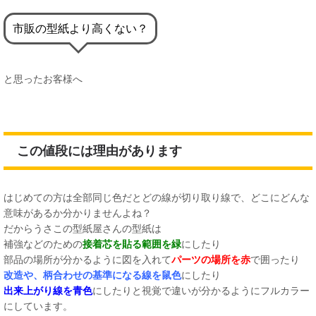
市販の型紙より高くない？
と思ったお客様へ
この値段には理由があります
はじめての方は全部同じ色だとどの線が切り取り線で、どこにどんな
意味があるか分かりませんよね？
だからうさこの型紙屋さんの型紙は
補強などのための
接着芯を貼る範囲を緑
にしたり
部品の場所が分かるように図を入れて
パーツの場所を赤
で囲ったり
改造や、柄合わせの基準になる線を鼠色
にしたり
出来上がり線を青色
にしたりと視覚で違いが分かるようにフルカラー
にしています。