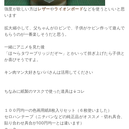
強度が欲しい方は
レザー
や
ライオンボード
などを使うといいと思
います
拡大縮小して、父ちゃんがロビンで、子供がケビン作って遊んで
もらうのが一番楽しそうだと思う。
一緒にアニメを見た後
「ほ〜らタワーブリッジだぞ〜」とかいって担ぎ上げたら子供と
か喜びそうですよ。
キン肉マン大好きなパパさんは活用してください
ちなみに紙製のマスクで使った道具は↓コレ
１００円均一の色画用紙8枚入りセット（６枚使いました）
セロハンテープ（ニチバンなどの純正品がオススメ・切れ具合、
貼り合わせ具合が100円均一とは違います）