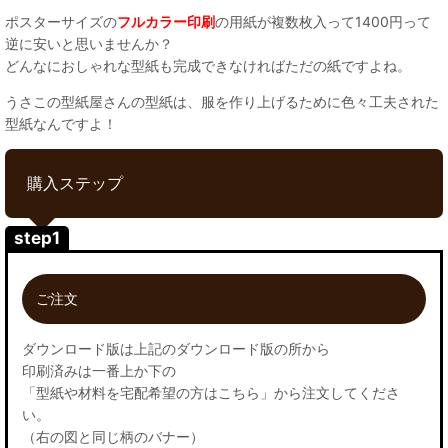
ポスターサイズの
フルカラー印刷
の用紙が複数枚入って1400円って
逆に安いと思いませんか？
どんなにおしゃれな型紙も完成できなければただの紙ですよね。
うさこの型紙屋さんの型紙は、服を作り上げるために色々工夫された
型紙なんですよ！
購入ステップ
step1
ご注文
ダウンロード版は上記のダウンロード版の所から
印刷済みは一番上か下の
「型紙や材料を宅配希望の方はこちら」から注文してくださ
い。
（右の図と同じ柄のバナー）