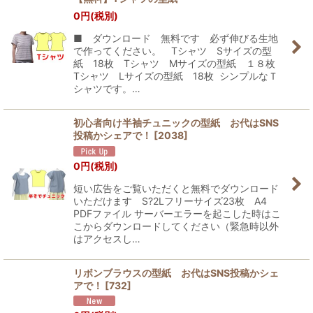
0
円
(税別)
並び順
:
■ ダウンロード 無料です 必ず伸びる生地
で作ってください。 Tシャツ Sサイズの型
絞り込む
紙 18枚 Tシャツ Mサイズの型紙 １８枚
Tシャツ Lサイズの型紙 18枚 シンプルなＴ
シャツです。…
初心者向け半袖チュニックの型紙 お代はSNS
投稿かシェアで！
[
2038
]
0
円
(税別)
短い広告をご覧いただくと無料でダウンロード
いただけます S?2Lフリーサイズ23枚 A4
PDFファイル サーバーエラーを起こした時はこ
こからダウンロードしてください（緊急時以外
はアクセスし…
リボンブラウスの型紙 お代はSNS投稿かシェ
アで！
[
732
]