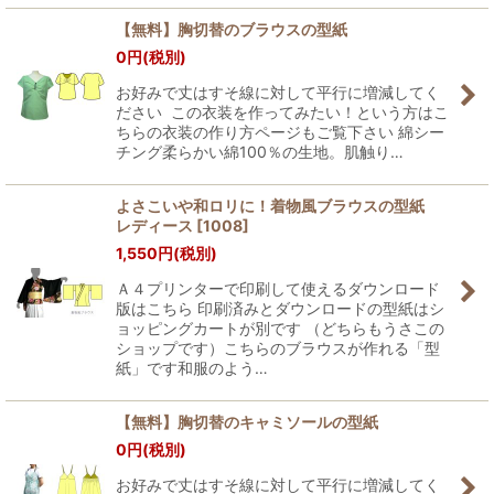
【無料】胸切替のブラウスの型紙
0
円
(税別)
お好みで丈はすそ線に対して平行に増減してく
ださい この衣装を作ってみたい！という方はこ
ちらの衣装の作り方ページもご覧下さい 綿シー
チング柔らかい綿100％の生地。肌触り…
よさこいや和ロリに！着物風ブラウスの型紙
レディース
[
1008
]
1,550
円
(税別)
Ａ４プリンターで印刷して使えるダウンロード
版はこちら 印刷済みとダウンロードの型紙はシ
ョッピングカートが別です （どちらもうさこの
ショップです）こちらのブラウスが作れる「型
紙」です和服のよう…
【無料】胸切替のキャミソールの型紙
0
円
(税別)
お好みで丈はすそ線に対して平行に増減してく