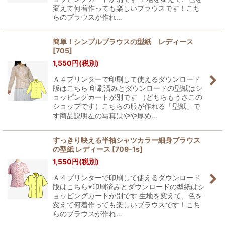
変えて何着作っても楽しいブラウスです！こち
らのブラウスが作れ…
簡単！シンプルブラウスの型紙 レディース
[
705
]
1,550
円
(税別)
Ａ４プリンターで印刷して使えるダウンロード
版はこちら 印刷済みとダウンロードの型紙はシ
ョッピングカートが別です （どちらもうさこの
ショップです）こちらの服が作れる「型紙」で
す商品説明左の写真はやや厚め…
すっきり映える半袖シャツカラー細身ブラウス
の型紙 レディース
[
709-1s
]
1,550
円
(税別)
Ａ４プリンターで印刷して使えるダウンロード
版はこちら※印刷済みとダウンロードの型紙はシ
ョッピングカートが別です 生地を変えて、色を
変えて何着作っても楽しいブラウスです！こち
らのブラウスが作れ…