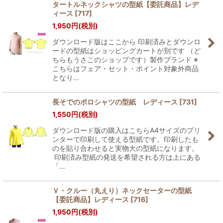
タートルネックシャツの型紙【委託商品】レデ
ィース
[
717
]
1,950
円
(税別)
ダウンロード版はここから 印刷済みとダウンロ
ードの型紙はショッピングカートが別です （ど
ちらもうさこのショップです）製作ブランド ※
こちらはフェア・セット・ポイント対象外商品
となり…
長そでのポロシャツの型紙 レディース
[
731
]
1,550
円
(税別)
ダウンロード版の購入はこちらA4サイズのプリ
ンターで印刷して使える型紙です。印刷したも
のを貼り合わせると実物大の型紙になります。
印刷済み型紙の発送を希望される方は上にある
「…
Ｖ・クルー（丸えり）ネックセーターの型紙
【委託商品】レディース
[
716
]
1,950
円
(税別)