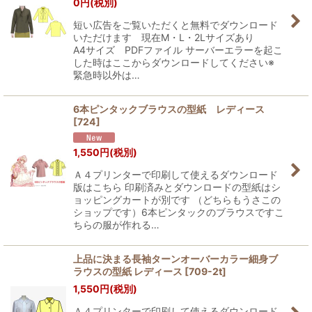
0
円
(税別)
短い広告をご覧いただくと無料でダウンロード
いただけます 現在M・L・2Lサイズあり
A4サイズ PDFファイル サーバーエラーを起こ
した時はここからダウンロードしてください※
緊急時以外は…
6本ピンタックブラウスの型紙 レディース
[
724
]
1,550
円
(税別)
Ａ４プリンターで印刷して使えるダウンロード
版はこちら 印刷済みとダウンロードの型紙はシ
ョッピングカートが別です （どちらもうさこの
ショップです）6本ピンタックのブラウスですこ
ちらの服が作れる…
上品に決まる長袖ターンオーバーカラー細身ブ
ラウスの型紙 レディース
[
709-2t
]
1,550
円
(税別)
Ａ４プリンターで印刷して使えるダウンロード