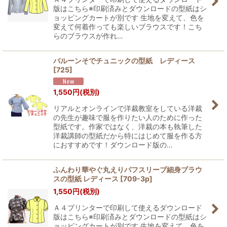
版はこちら※印刷済みとダウンロードの型紙はシ
ョッピングカートが別です 生地を変えて、色を
変えて何着作っても楽しいブラウスです！こち
らのブラウスが作れ…
バルーンそでチュニックの型紙 レディース
[
725
]
1,550
円
(税別)
リアルとオンラインで洋裁教室をしている洋裁
の先生が趣味で服を作りたい人のために作った
型紙です。作家ではなく、洋裁の本も執筆した
洋裁講師の型紙だから特にはじめて服を作る方
におすすめです！ダウンロード版の…
ふんわり華やぐ丸えりパフスリーブ細身ブラウ
スの型紙 レディース
[
709-3p
]
1,550
円
(税別)
Ａ４プリンターで印刷して使えるダウンロード
版はこちら※印刷済みとダウンロードの型紙はシ
ョッピングカートが別です 生地を変えて、色を