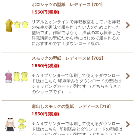
ポロシャツの型紙 レディース
[
701
]
1,550
円
(税別)
リアルとオンラインで洋裁教室をしている洋裁
の先生が趣味で服を作りたい人のために作った
型紙です。作家ではなく、洋裁の本も執筆した
洋裁講師の型紙だから特にはじめて服を作る方
におすすめです！ダウンロード版の…
スモックの型紙 レディースＭ
[
702
]
1,550
円
(税別)
↓Ａ４プリンターで印刷して使えるダウンロー
ド版はこちら 印刷済みとダウンロードの型紙は
ショッピングカートが別です （どちらもうさこ
のショップです） …
肩出しスモックの型紙 レディース
[
718
]
1,550
円
(税別)
↓Ａ４プリンターで印刷して使えるダウンロー
ド版はこちら 印刷済みとダウンロードの型紙は
ショッピングカートが別です （どちらもうさこ