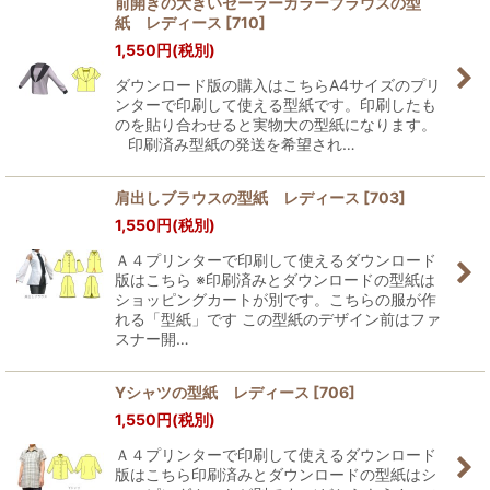
前開きの大きいセーラーカラーブラウスの型
紙 レディース
[
710
]
1,550
円
(税別)
ダウンロード版の購入はこちらA4サイズのプリ
ンターで印刷して使える型紙です。印刷したも
のを貼り合わせると実物大の型紙になります。
印刷済み型紙の発送を希望され…
肩出しブラウスの型紙 レディース
[
703
]
1,550
円
(税別)
Ａ４プリンターで印刷して使えるダウンロード
版はこちら ※印刷済みとダウンロードの型紙は
ショッピングカートが別です。こちらの服が作
れる「型紙」です この型紙のデザイン前はファ
スナー開…
Yシャツの型紙 レディース
[
706
]
1,550
円
(税別)
Ａ４プリンターで印刷して使えるダウンロード
版はこちら印刷済みとダウンロードの型紙はシ