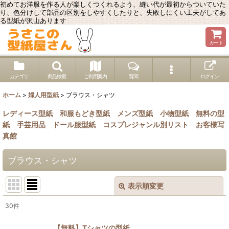
初めてお洋服を作る人が楽しくつくれるよう、縫い代が最初からついていた
り、色分けして部品の区別をしやすくしたりと、失敗しにくい工夫がしてあ
る型紙が沢山あります
カート
カテゴリ
商品検索
ご利用案内
質問
ログイン
ホーム
>
婦人用型紙
>
ブラウス・シャツ
レディース型紙
和服もどき型紙
メンズ型紙
小物型紙
無料の型
紙
手芸用品
ドール服型紙
コスプレジャンル別リスト
お客様写
真館
ブラウス・シャツ
表示順変更
閉じる
30
件
表示数
:
【無料】Tシャツの型紙