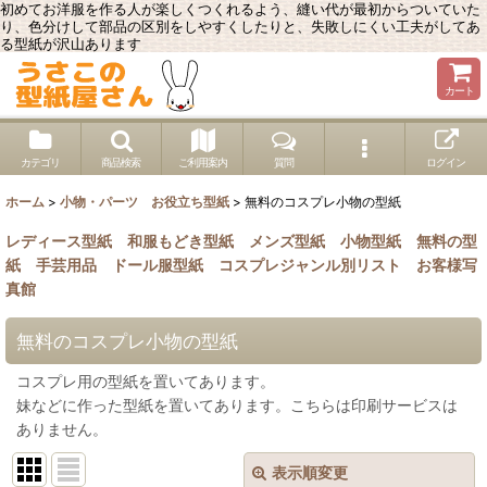
初めてお洋服を作る人が楽しくつくれるよう、縫い代が最初からついていた
り、色分けして部品の区別をしやすくしたりと、失敗しにくい工夫がしてあ
る型紙が沢山あります
カート
カテゴリ
商品検索
ご利用案内
質問
ログイン
ホーム
>
小物・パーツ お役立ち型紙
>
無料のコスプレ小物の型紙
レディース型紙
和服もどき型紙
メンズ型紙
小物型紙
無料の型
紙
手芸用品
ドール服型紙
コスプレジャンル別リスト
お客様写
真館
無料のコスプレ小物の型紙
コスプレ用の型紙を置いてあります。
妹などに作った型紙を置いてあります。こちらは印刷サービスは
ありません。
表示順変更
閉じる