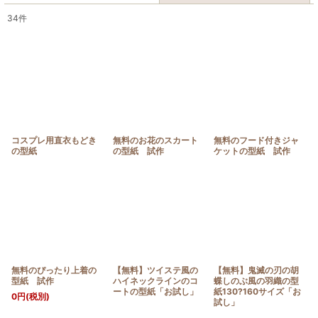
34
件
表示数
:
並び順
:
絞り込む
コスプレ用直衣もどき
無料のお花のスカート
無料のフード付きジャ
の型紙
の型紙 試作
ケットの型紙 試作
無料のぴったり上着の
【無料】ツイステ風の
【無料】鬼滅の刃の胡
型紙 試作
ハイネックラインのコ
蝶しのぶ風の羽織の型
ートの型紙「お試し」
紙130?160サイズ「お
0
円
(税別)
試し」