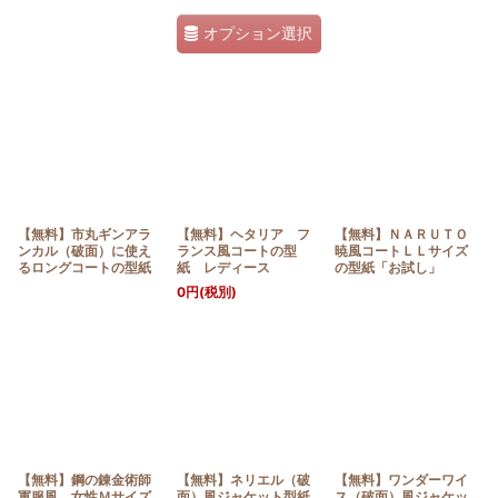
オプション選択
【無料】市丸ギンアラ
【無料】ヘタリア フ
【無料】ＮＡＲＵＴＯ
ンカル（破面）に使え
ランス風コートの型
暁風コートＬＬサイズ
るロングコートの型紙
紙 レディース
の型紙「お試し」
0
円
(税別)
【無料】鋼の錬金術師
【無料】ネリエル（破
【無料】ワンダーワイ
軍服風 女性Ｍサイズ
面）風ジャケット型紙
ス（破面）風ジャケッ