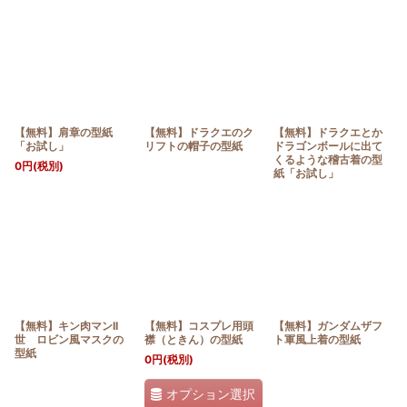
【無料】肩章の型紙
【無料】ドラクエのク
【無料】ドラクエとか
「お試し」
リフトの帽子の型紙
ドラゴンボールに出て
くるような稽古着の型
0
円
(税別)
紙「お試し」
【無料】キン肉マンII
【無料】コスプレ用頭
【無料】ガンダムザフ
世 ロビン風マスクの
襟（ときん）の型紙
ト軍風上着の型紙
型紙
0
円
(税別)
オプション選択