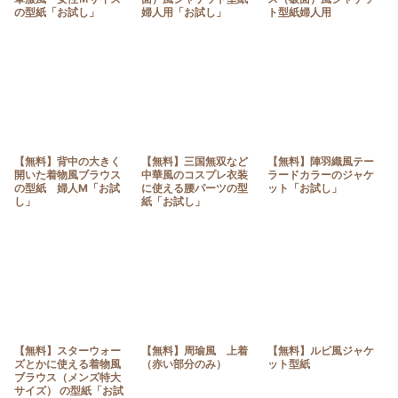
の型紙「お試し」
婦人用「お試し」
ト型紙婦人用
【無料】背中の大きく
【無料】三国無双など
【無料】陣羽織風テー
開いた着物風ブラウス
中華風のコスプレ衣装
ラードカラーのジャケ
の型紙 婦人M「お試
に使える腰パーツの型
ット「お試し」
し」
紙「お試し」
【無料】スターウォー
【無料】周瑜風 上着
【無料】ルピ風ジャケ
ズとかに使える着物風
（赤い部分のみ）
ット型紙
ブラウス（メンズ特大
サイズ） の型紙「お試