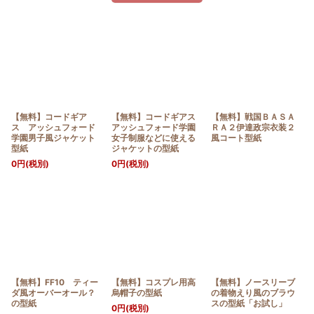
【無料】コードギア
【無料】コードギアス
【無料】戦国ＢＡＳＡ
ス アッシュフォード
アッシュフォード学園
ＲＡ２伊達政宗衣装２
学園男子風ジャケット
女子制服などに使える
風コート型紙
型紙
ジャケットの型紙
0
円
(税別)
0
円
(税別)
【無料】FF10 ティー
【無料】コスプレ用高
【無料】ノースリーブ
ダ風オーバーオール？
烏帽子の型紙
の着物えり風のブラウ
の型紙
スの型紙「お試し」
0
円
(税別)