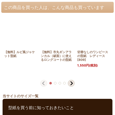
この商品を買った人は、こんな商品も買っています
【無料】ルピ風ジャケ
【無料】市丸ギンアラ
切替なしのワンピース
ット型紙
ンカル（破面）に使え
の型紙 レディース
るロングコートの型紙
[
809
]
1,550
円
(税別)
当サイトのサイズ一覧
型紙を買う前に知っておきたいこと