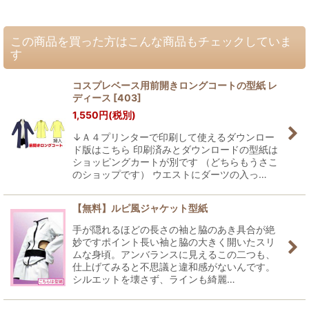
この商品を買った方はこんな商品もチェックしていま
す
コスプレベース用前開きロングコートの型紙 レ
ディース
[
403
]
1,550
円
(税別)
↓Ａ４プリンターで印刷して使えるダウンロー
ド版はこちら 印刷済みとダウンロードの型紙は
ショッピングカートが別です （どちらもうさこ
のショップです） ウエストにダーツの入っ…
【無料】ルピ風ジャケット型紙
手が隠れるほどの長さの袖と脇のあき具合が絶
妙ですポイント長い袖と脇の大きく開いたスリ
ムな身頃。アンバランスに見えるこの二つも、
仕上げてみると不思議と違和感がないんです。
シルエットを壊さず、ラインも綺麗…