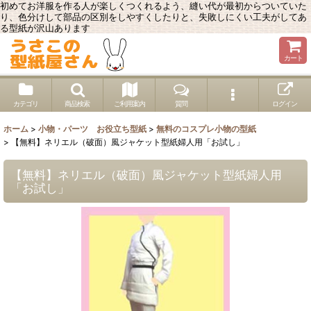
初めてお洋服を作る人が楽しくつくれるよう、縫い代が最初からついていた
り、色分けして部品の区別をしやすくしたりと、失敗しにくい工夫がしてあ
る型紙が沢山あります
カート
カテゴリ
商品検索
ご利用案内
質問
ログイン
ホーム
>
小物・パーツ お役立ち型紙
>
無料のコスプレ小物の型紙
>
【無料】ネリエル（破面）風ジャケット型紙婦人用「お試し」
【無料】ネリエル（破面）風ジャケット型紙婦人用
「お試し」