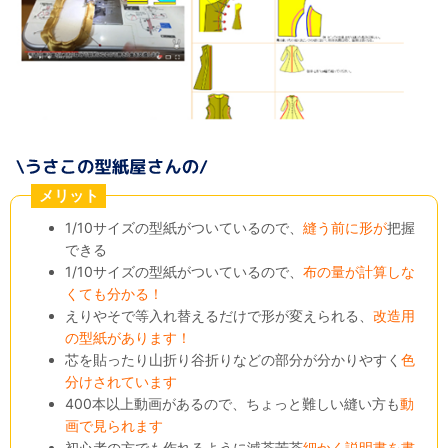
メリット
1/10サイズの型紙がついているので、
縫う前に形が
把握
できる
1/10サイズの型紙がついているので、
布の量が計算しな
くても分かる！
えりやそで等入れ替えるだけで形が変えられる、
改造用
の型紙があります！
芯を貼ったり山折り谷折りなどの部分が分かりやすく
色
分けされています
400本以上動画があるので、ちょっと難しい縫い方も
動
画で見られます
初心者の方でも作れるように滅茶苦茶
細かく説明書を書