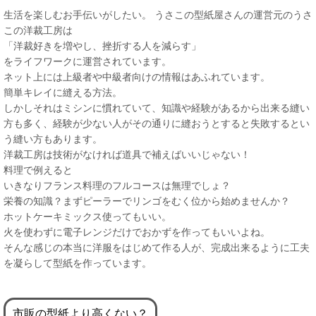
生活を楽しむお手伝いがしたい。 うさこの型紙屋さんの運営元のうさ
この洋裁工房は
「洋裁好きを増やし、挫折する人を減らす」
をライフワークに運営されています。
ネット上には上級者や中級者向けの情報はあふれています。
簡単キレイに縫える方法。
しかしそれはミシンに慣れていて、知識や経験があるから出来る縫い
方も多く、経験が少ない人がその通りに縫おうとすると失敗するとい
う縫い方もあります。
洋裁工房は技術がなければ道具で補えばいいじゃない！
料理で例えると
いきなりフランス料理のフルコースは無理でしょ？
栄養の知識？まずピーラーでリンゴをむく位から始めませんか？
ホットケーキミックス使ってもいい。
火を使わずに電子レンジだけでおかずを作ってもいいよね。
そんな感じの本当に洋服をはじめて作る人が、完成出来るように工夫
を凝らして型紙を作っています。
市販の型紙より高くない？