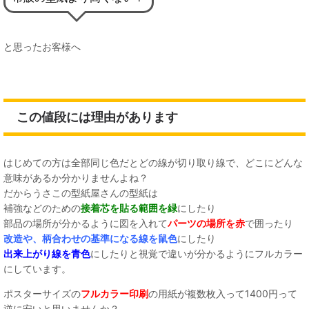
と思ったお客様へ
この値段には理由があります
はじめての方は全部同じ色だとどの線が切り取り線で、どこにどんな
意味があるか分かりませんよね？
だからうさこの型紙屋さんの型紙は
補強などのための
接着芯を貼る範囲を緑
にしたり
部品の場所が分かるように図を入れて
パーツの場所を赤
で囲ったり
改造や、柄合わせの基準になる線を鼠色
にしたり
出来上がり線を青色
にしたりと視覚で違いが分かるようにフルカラー
にしています。
ポスターサイズの
フルカラー印刷
の用紙が複数枚入って1400円って
逆に安いと思いませんか？