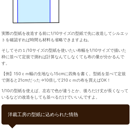
実際の型紙を改造する前に1/10サイズの型紙で先に改造してシルエッ
トを確認すれば時間も材料も省略できますよね。
そしてその１/10サイズの型紙を使いたい布幅を1/10サイズで描いた
枠に並べて定規で測れば計算なんてしなくても布の量が分かるんで
す。
【例】150ｃｍ幅の生地なら15cmに四角を書く。型紙を並べて定規
で測ると21cmだった→10倍して210ｃｍの布を買えばOK！
1/10の型紙を使えば、左右で色が違うとか、後ろだけ丈が長くなって
いるなどの改造をしても並べるだけでいいんですよ。
洋裁工房の型紙に込められた情熱