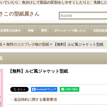
ついていたり、色分けして部品の区別をしやすくしたりと、失敗し
さこの型紙屋さん
特定商取引法表示
特集
質問
ダウンロードで困ったら
衣装別改
紙
>
無料のコスプレ小物の型紙
>
【無料】ルピ風ジャケット型紙
紙
【無料】ルピ風ジャケット型紙
Facebookでシェア
返品特約に関する重要事項