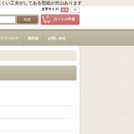
にくい工夫がしてある型紙が沢山あります
文字サイズ
:
0
カートの中身
造アドバイス
掲示板
お問い合せ