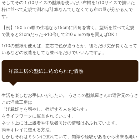
そしてその１/10サイズの型紙を使いたい布幅を1/10サイズで描いた
枠に並べて定規で測れば計算なんてしなくても布の量が分かるんで
す。
【例】150ｃｍ幅の生地なら15cmに四角を書く。型紙を並べて定規
で測ると21cmだった→10倍して210ｃｍの布を買えばOK！
1/10の型紙を使えば、左右で色が違うとか、後ろだけ丈が長くなって
いるなどの改造をしても並べるだけでいいんですよ。
洋裁工房の型紙に込められた情熱
生活を楽しむお手伝いがしたい。 うさこの型紙屋さんの運営元のうさ
この洋裁工房は
「洋裁好きを増やし、挫折する人を減らす」
をライフワークに運営されています。
ネット上には上級者や中級者向けの情報はあふれています。
簡単キレイに縫える方法。
しかしそれはミシンに慣れていて、知識や経験があるから出来る縫い