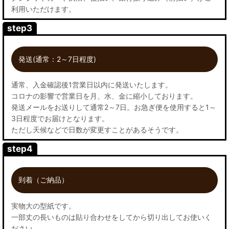
利用いただけます。
step3
発送(通常：2～7日程度)
通常、入金確認後1営業日以内に発送いたします。
コロナの影響で営業日を月、水、金に縮小しております。
発送メールをお送りして通常2～7日。お急ぎ便を使用すると1～
3日程度でお届けとなります。
ただし天候などで日数が変更すことがあるそうです。
step4
到着（ご納品）
実物大の型紙です。
一部丈の長いものは貼り合わせをしてから切り出してお使いく
ださい。