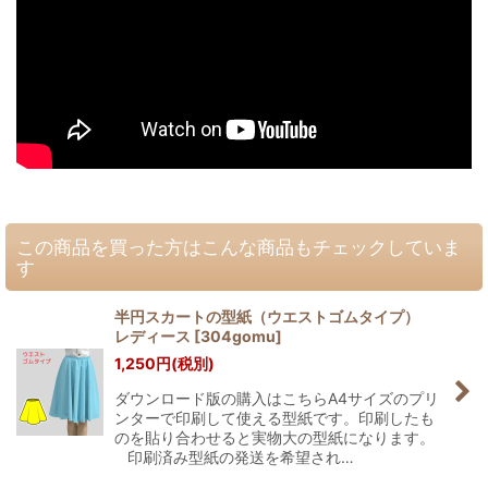
この商品を買った方はこんな商品もチェックしていま
す
半円スカートの型紙（ウエストゴムタイプ）
レディース
[
304gomu
]
1,250
円
(税別)
ダウンロード版の購入はこちらA4サイズのプリ
ンターで印刷して使える型紙です。印刷したも
のを貼り合わせると実物大の型紙になります。
印刷済み型紙の発送を希望され…