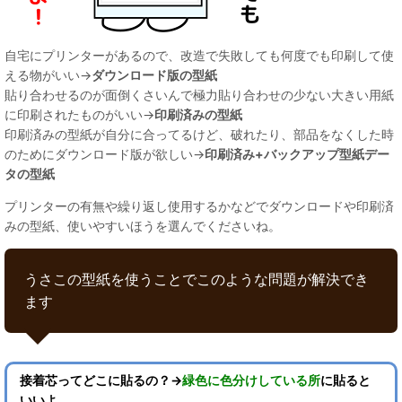
自宅にプリンターがあるので、改造で失敗しても何度でも印刷して使
える物がいい→
ダウンロード版の型紙
貼り合わせるのが面倒くさいんで極力貼り合わせの少ない大きい用紙
に印刷されたものがいい→
印刷済みの型紙
印刷済みの型紙が自分に合ってるけど、破れたり、部品をなくした時
のためにダウンロード版が欲しい→
印刷済み+バックアップ型紙デー
タの型紙
プリンターの有無や繰り返し使用するかなどでダウンロードや印刷済
みの型紙、使いやすいほうを選んでくださいね。
うさこの型紙を使うことでこのような問題が解決でき
ます
接着芯ってどこに貼るの？→
緑色に色分けしている所
に貼ると
いいよ