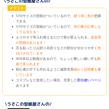
メリット
1/10サイズの型紙がついているので、
縫う前に形が
把握
できる
1/10サイズの型紙がついているので、
布の量が計算しな
くても分かる！
えりやそで等入れ替えるだけで形が変えられる、
改造用
の型紙があります！
芯を貼ったり山折り谷折りなどの部分が分かりやすく
色
分けされています
400本以上動画があるので、ちょっと難しい縫い方も
動
画で見られます
初心者の方でも作れるように滅茶苦茶
細かく説明書を書
いています
コスプレなど改造したい場合、充実した
部分縫いページ
あります