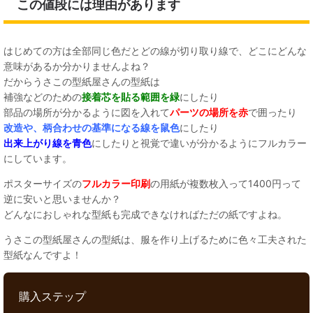
この値段には理由があります
はじめての方は全部同じ色だとどの線が切り取り線で、どこにどんな
意味があるか分かりませんよね？
だからうさこの型紙屋さんの型紙は
補強などのための
接着芯を貼る範囲を緑
にしたり
部品の場所が分かるように図を入れて
パーツの場所を赤
で囲ったり
改造や、柄合わせの基準になる線を鼠色
にしたり
出来上がり線を青色
にしたりと視覚で違いが分かるようにフルカラー
にしています。
ポスターサイズの
フルカラー印刷
の用紙が複数枚入って1400円って
逆に安いと思いませんか？
どんなにおしゃれな型紙も完成できなければただの紙ですよね。
うさこの型紙屋さんの型紙は、服を作り上げるために色々工夫された
型紙なんですよ！
購入ステップ