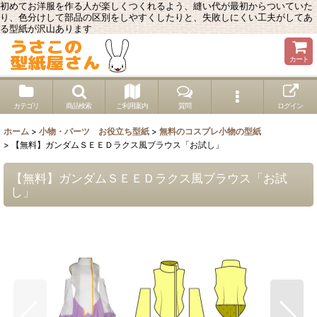
初めてお洋服を作る人が楽しくつくれるよう、縫い代が最初からついていた
り、色分けして部品の区別をしやすくしたりと、失敗しにくい工夫がしてあ
る型紙が沢山あります
カート
カテゴリ
商品検索
ご利用案内
質問
ログイン
ホーム
>
小物・パーツ お役立ち型紙
>
無料のコスプレ小物の型紙
>
【無料】ガンダムＳＥＥＤラクス風ブラウス「お試し」
【無料】ガンダムＳＥＥＤラクス風ブラウス「お試
し」