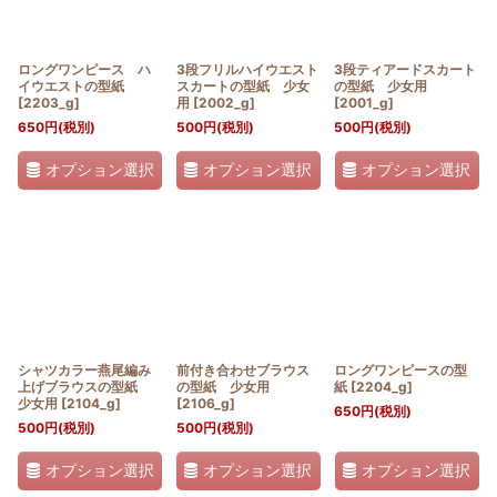
ロングワンピース ハ
3段フリルハイウエスト
3段ティアードスカート
イウエストの型紙
スカートの型紙 少女
の型紙 少女用
[
2203_g
]
用
[
2002_g
]
[
2001_g
]
650
円
(税別)
500
円
(税別)
500
円
(税別)
オプション選択
オプション選択
オプション選択
シャツカラー燕尾編み
前付き合わせブラウス
ロングワンピースの型
上げブラウスの型紙
の型紙 少女用
紙
[
2204_g
]
少女用
[
2104_g
]
[
2106_g
]
650
円
(税別)
500
円
(税別)
500
円
(税別)
オプション選択
オプション選択
オプション選択