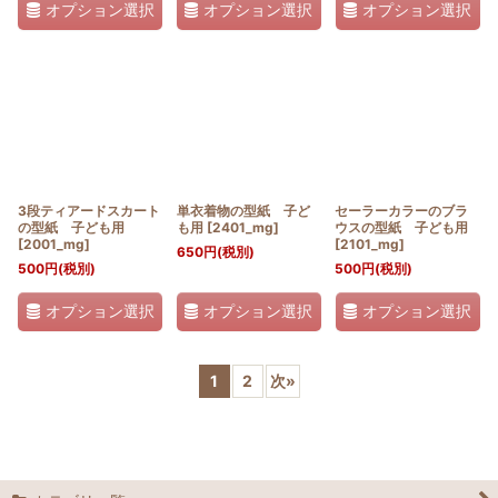
オプション選択
オプション選択
オプション選択
3段ティアードスカート
単衣着物の型紙 子ど
セーラーカラーのブラ
の型紙 子ども用
も用
[
2401_mg
]
ウスの型紙 子ども用
[
2001_mg
]
[
2101_mg
]
650
円
(税別)
500
円
(税別)
500
円
(税別)
オプション選択
オプション選択
オプション選択
1
2
次
»