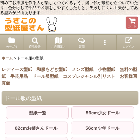
初めてお洋服を作る人が楽しくつくれるよう、縫い代が最初からついていた
り、色分けして部品の区別をしやすくしたりと、失敗しにくい工夫がしてあ
る型紙が沢山あります
カート
カテゴリ
商品検索
ご利用案内
質問
ログイン
ホーム
>
ドール服の型紙
レディース型紙
和服もどき型紙
メンズ型紙
小物型紙
無料の型
紙
手芸用品
ドール服型紙
コスプレジャンル別リスト
お客様写
真館
ドール服の型紙
型紙一覧
56cm少女ドール
62cmお姉さんドール
56cm少年ドール