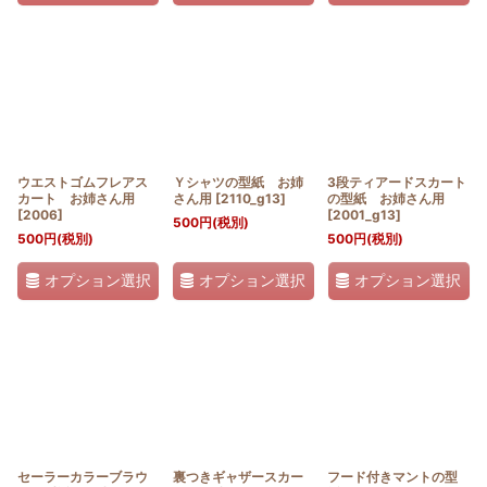
ウエストゴムフレアス
Ｙシャツの型紙 お姉
3段ティアードスカート
カート お姉さん用
さん用
[
2110_g13
]
の型紙 お姉さん用
[
2006
]
[
2001_g13
]
500
円
(税別)
500
円
(税別)
500
円
(税別)
オプション選択
オプション選択
オプション選択
セーラーカラーブラウ
裏つきギャザースカー
フード付きマントの型