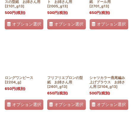
スの型紙 お姉さん用
ト お姉さん用
紙 ドール用
[
2101_g13
]
[
2005_g13
]
[
2701_g13
]
500
円
(税別)
500
円
(税別)
650
円
(税別)
オプション選択
オプション選択
オプション選択
ロングワンピース
フリフリエプロンの型
シャツカラー燕尾編み
[
2204_g
]
紙 お姉さん用
上げブラウス お姉さ
[
2601_g13
]
ん用
[
2104_g13
]
650
円
(税別)
650
円
(税別)
500
円
(税別)
オプション選択
オプション選択
オプション選択