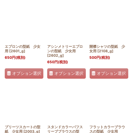
エプロンの型紙 少女
アシンメトリーエプロ
開襟シャツの型紙 少
用
[
2601_g
]
ンの型紙 少女用
女用
[
2108_g
]
[
2602_g
]
650
円
(税別)
500
円
(税別)
650
円
(税別)
オプション選択
オプション選択
オプション選択
プリーツスカートの型
スタンドカラーパフス
フラットカラーブラウ
紙 少女用
[
2003_g
]
リーブブラウスの型
スの型紙 少女用