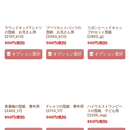
ラウンドネックTシャツ
ブーツカットパンツの
リボンとヘッドキャッ
の型紙 お兄さん用
型紙 お兄さん用
プのセット型紙
[
2107_b13
]
[
2503_b13
]
[
2802_g
]
500
円
(税別)
500
円
(税別)
500
円
(税別)
オプション選択
オプション選択
オプション選択
単着物の型紙 青年用
Yシャツの型紙 青年用
ハイウエストワンピー
[
2402_17
]
[
2113_17
]
スの型紙 子ども用
[
2205_mg
]
650
円
(税別)
500
円
(税別)
650
円
(税別)