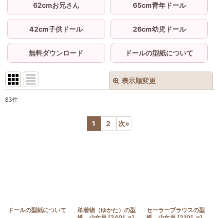
62cmお兄さん
65cm青年ドール
42cm子供ドール
26cm幼児ドール
無料ダウンロード
ドールの型紙について
表示順変更
閉じる
83
件
サブカテゴリ
:
1
2
次
»
表示数
:
並び順
:
絞り込む
ドールの型紙について
単着物（ゆかた）の型
セーラーブラウスの型
紙 少女用
[
2401_g
]
紙 少女用
[
2101_g
]