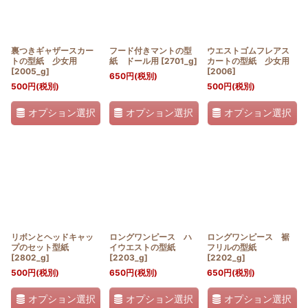
裏つきギャザースカー
フード付きマントの型
ウエストゴムフレアス
トの型紙 少女用
紙 ドール用
[
2701_g
]
カートの型紙 少女用
[
2005_g
]
[
2006
]
650
円
(税別)
500
円
(税別)
500
円
(税別)
オプション選択
オプション選択
オプション選択
リボンとヘッドキャッ
ロングワンピース ハ
ロングワンピース 裾
プのセット型紙
イウエストの型紙
フリルの型紙
[
2802_g
]
[
2203_g
]
[
2202_g
]
500
円
(税別)
650
円
(税別)
650
円
(税別)
オプション選択
オプション選択
オプション選択