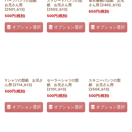
ハーフパンツの型紙
ストレートパンツの型
単衣着物の型紙 お兄
お兄さん用
紙 お兄さん用
さん用
[
2402_b13
]
[
2501_b13
]
[
2502_b13
]
650
円
(税別)
500
円
(税別)
500
円
(税別)
オプション選択
オプション選択
オプション選択
Yシャツの型紙 お兄さ
セーラーシャツの型
スキニーパンツの型
ん用
[
2114_b13
]
紙 お兄さん用
紙 お兄さん用
[
2101_b13
]
[
2504_b13
]
500
円
(税別)
500
円
(税別)
500
円
(税別)
オプション選択
オプション選択
オプション選択