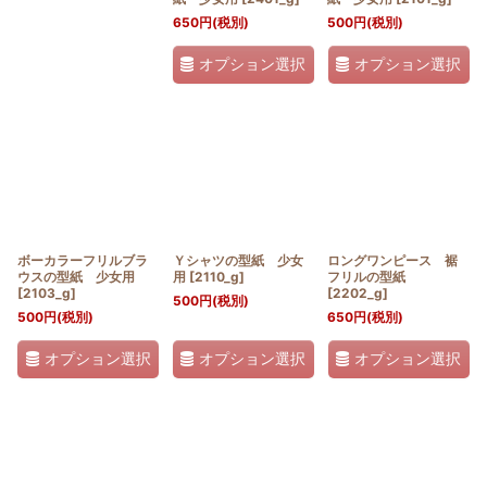
650
円
(税別)
500
円
(税別)
オプション選択
オプション選択
ボーカラーフリルブラ
Ｙシャツの型紙 少女
ロングワンピース 裾
ウスの型紙 少女用
用
[
2110_g
]
フリルの型紙
[
2103_g
]
[
2202_g
]
500
円
(税別)
500
円
(税別)
650
円
(税別)
オプション選択
オプション選択
オプション選択