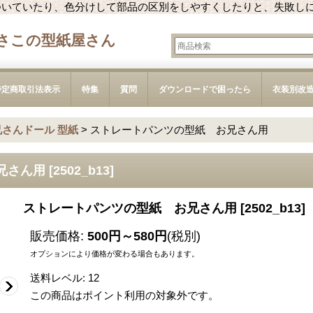
ついていたり、色分けして部品の区別をしやすくしたりと、失敗し
さこの型紙屋さん
特定商取引法表示
特集
質問
ダウンロードで困ったら
衣装別改
兄さんドール 型紙
>
ストレートパンツの型紙 お兄さん用
兄さん用
[
2502_b13
]
ストレートパンツの型紙 お兄さん用
[
2502_b13
]
販売価格
:
500円～580円
(税別)
オプションにより価格が変わる場合もあります。
送料レベル
:
12
この商品はポイント利用の対象外です。