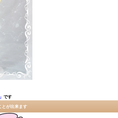
」
です
ことが出来ます