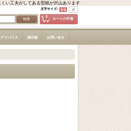
にくい工夫がしてある型紙が沢山あります
文字サイズ
:
0
カートの中身
造アドバイス
掲示板
お問い合せ