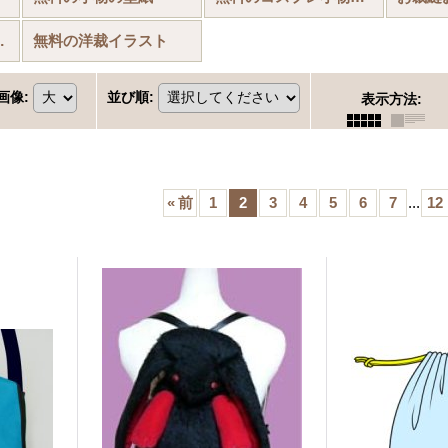
背景(書き割り)
無料の洋裁イラスト
画像
:
並び順
:
表示方法
:
«
前
1
2
3
4
5
6
7
...
12