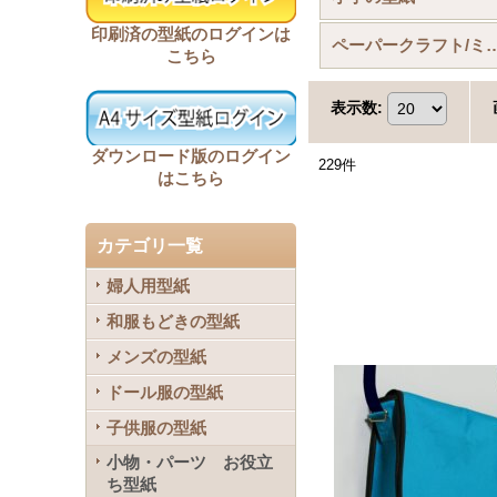
印刷済の型紙のログインは
ペーパークラフト/ミニチュア
こちら
表示数
:
ダウンロード版のログイン
229
件
はこちら
カテゴリ一覧
婦人用型紙
和服もどきの型紙
メンズの型紙
ドール服の型紙
子供服の型紙
小物・パーツ お役立
ち型紙