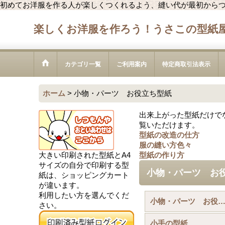
初めてお洋服を作る人が楽しくつくれるよう、縫い代が最初から
楽しくお洋服を作ろう！うさこの型紙
カテゴリ一覧
ご利用案内
特定商取引法表示
ホーム
>
小物・パーツ お役立ち型紙
出来上がった型紙だけで
覧いただけます。
型紙の改造の仕方
服の縫い方色々
大きい印刷された型紙とA4
型紙の作り方
サイズの自分で印刷する型
小物・パーツ お
紙は、ショッピングカート
が違います。
利用したい方を選んでくだ
小物・パーツ お役立ち型紙 (全商
さい。
小手の型紙