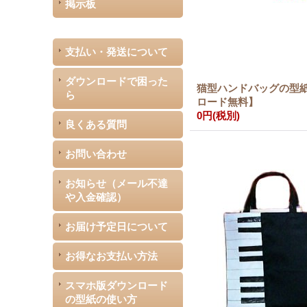
掲示板
支払い・発送について
ダウンロードで困った
猫型ハンドバッグの型
ら
ロード無料】
0円
(税別)
良くある質問
お問い合わせ
お知らせ（メール不達
や入金確認）
お届け予定日について
お得なお支払い方法
スマホ版ダウンロード
の型紙の使い方