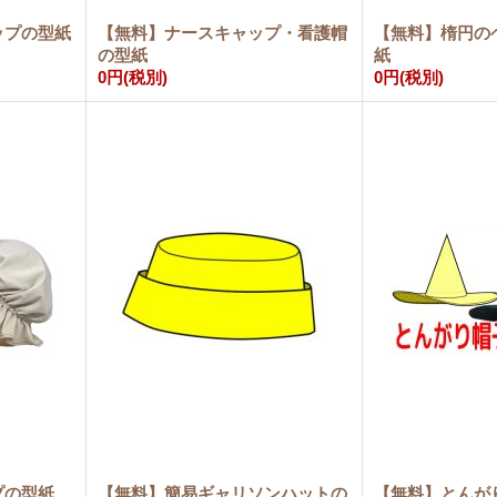
ップの型紙
【無料】ナースキャップ・看護帽
【無料】楕円の
の型紙
紙
0円
(税別)
0円
(税別)
プの型紙
【無料】簡易ギャリソンハットの
【無料】とんが