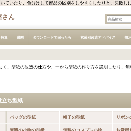
ついていたり、色分けして部品の区別をしやすくしたりと、失敗し
屋さん
特集
質問
ダウンロードで困ったら
衣装別改造アドバイス
掲
なく、型紙の改造の仕方や、一から型紙の作り方を説明したり、無
役立ち型紙
品)
バッグの型紙
帽子の型紙
リボン
無料の小物の型紙
無料のコスプレ小物の型紙