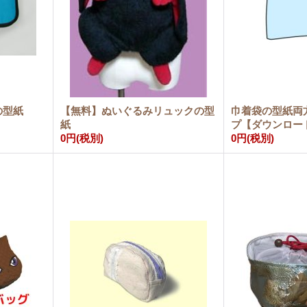
の型紙
【無料】ぬいぐるみリュックの型
巾着袋の型紙両
紙
プ【ダウンロー
0円
(税別)
0円
(税別)