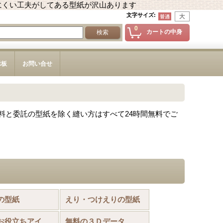
にくい工夫がしてある型紙が沢山あります
文字サイズ
:
0
カートの中身
示板
お問い合せ
料と委託の型紙を除く縫い方はすべて24時間無料でご
の型紙
えり・つけえりの型紙
お裁縫お役立ちアイテム
無料の３Ｄデータ