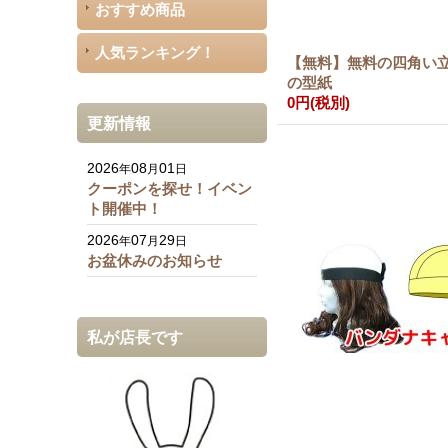
おすすめ商品
人気ランキング！
【無料】無料の四角い
の型紙
0円
(税別)
更新情報
2026
08
01
年
月
日
クーポンを探せ！イベン
ト開催中！
2026
07
29
年
月
日
お盆休みのお知らせ
私が店長です