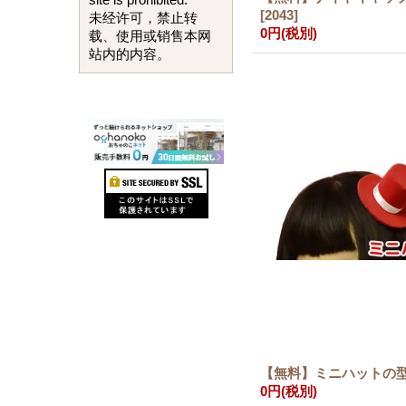
site is prohibited.
[
2043
]
未经许可，禁止转
0円
(税別)
载、使用或销售本网
站内的内容。
【無料】ミニハットの
0円
(税別)