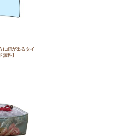
方に紐が出るタイ
ド無料】