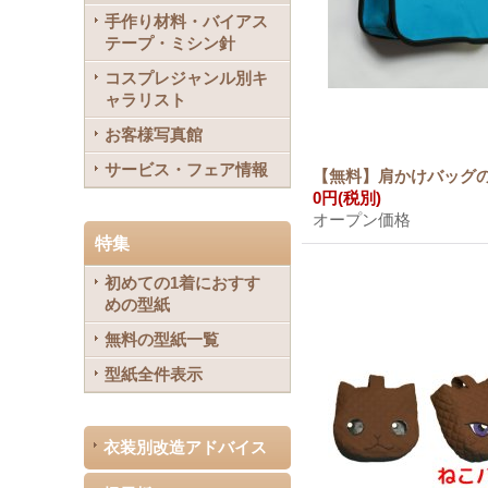
手作り材料・バイアス
テープ・ミシン針
コスプレジャンル別キ
ャラリスト
お客様写真館
サービス・フェア情報
【無料】肩かけバッグ
0円
(税別)
オープン価格
特集
初めての1着におすす
めの型紙
無料の型紙一覧
型紙全件表示
衣装別改造アドバイス