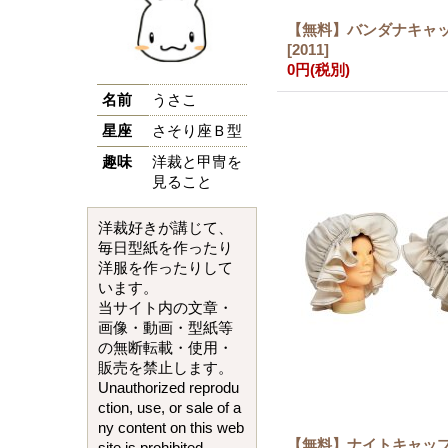
【無料】バンダナキャ
[
2011
]
0円
(税別)
名前
うさこ
星座
さそり座Ｂ型
趣味
洋裁と甲冑を
見ること
洋裁好きが講じて、
毎日型紙を作ったり
洋服を作ったりして
います。
当サイト内の文章・
画像・動画・型紙等
の無断転載・使用・
販売を禁止します。
Unauthorized reprodu
ction, use, or sale of a
ny content on this web
【無料】ナイトキャッ