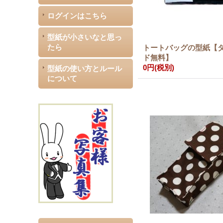
ログインはこちら
型紙が小さいなと思っ
たら
トートバッグの型紙【
ド無料】
0円
(税別)
型紙の使い方とルール
について