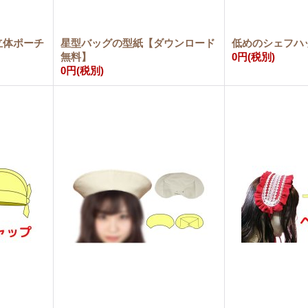
立体ポーチ
星型バッグの型紙【ダウンロード
低めのシェフハ
無料】
0円
(税別)
0円
(税別)