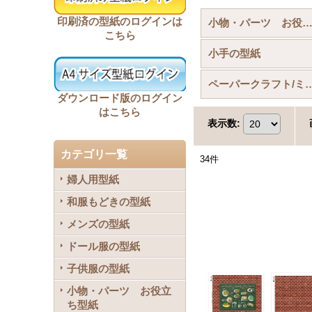
印刷済の型紙のログインは
小物・パーツ お役立ち型紙 (全商
こちら
小手の型紙
ペーパークラフト/ミニチュア
ダウンロード版のログイン
はこちら
表示数
:
カテゴリ一覧
34
件
婦人用型紙
和服もどきの型紙
メンズの型紙
ドール服の型紙
子供服の型紙
小物・パーツ お役立
ち型紙