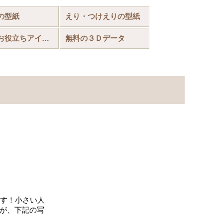
の型紙
えり・つけえりの型紙
お裁縫お役立ちアイテム
無料の３Ｄデータ
です！小さい人
すが、下記の写