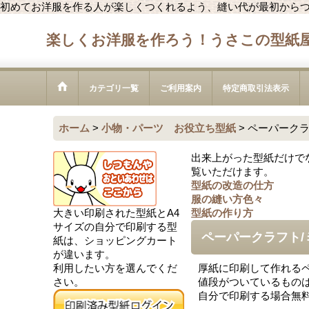
初めてお洋服を作る人が楽しくつくれるよう、縫い代が最初から
楽しくお洋服を作ろう！うさこの型紙
カテゴリ一覧
ご利用案内
特定商取引法表示
ホーム
>
小物・パーツ お役立ち型紙
>
ペーパークラ
出来上がった型紙だけで
覧いただけます。
型紙の改造の仕方
服の縫い方色々
大きい印刷された型紙とA4
型紙の作り方
サイズの自分で印刷する型
ペーパークラフト/
紙は、ショッピングカート
が違います。
利用したい方を選んでくだ
厚紙に印刷して作れる
さい。
値段がついているもの
自分で印刷する場合無