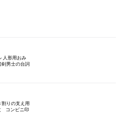
ル 人形用おみ
 刀剣男士の台詞
き割りの支え用
枚 コンビニ印