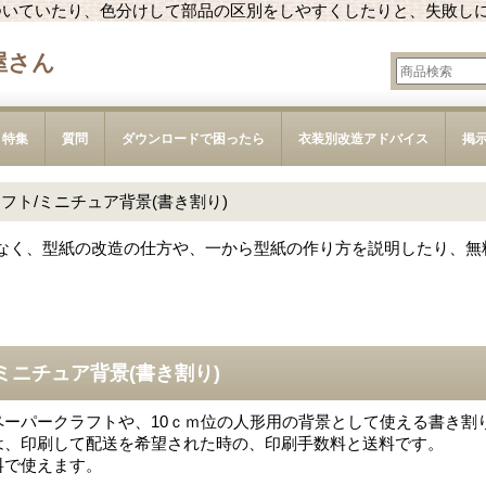
ついていたり、色分けして部品の区別をしやすくしたりと、失敗し
屋さん
特集
質問
ダウンロードで困ったら
衣装別改造アドバイス
掲
フト/ミニチュア背景(書き割り)
なく、型紙の改造の仕方や、一から型紙の作り方を説明したり、無
ミニチュア背景(書き割り)
ペーパークラフトや、10ｃｍ位の人形用の背景として使える書き割
は、印刷して配送を希望された時の、印刷手数料と送料です。
料で使えます。