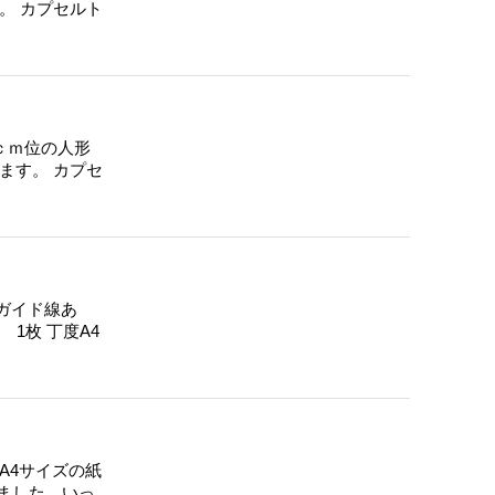
。 カプセルト
0ｃｍ位の人形
ます。 カプセ
ガイド線あ
 1枚 丁度A4
度A4サイズの紙
ました。いっ