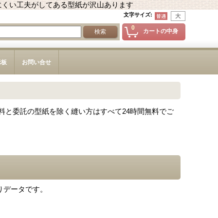
にくい工夫がしてある型紙が沢山あります
文字サイズ
:
0
カートの中身
示板
お問い合せ
料と委託の型紙を除く縫い方はすべて24時間無料でご
りデータです。