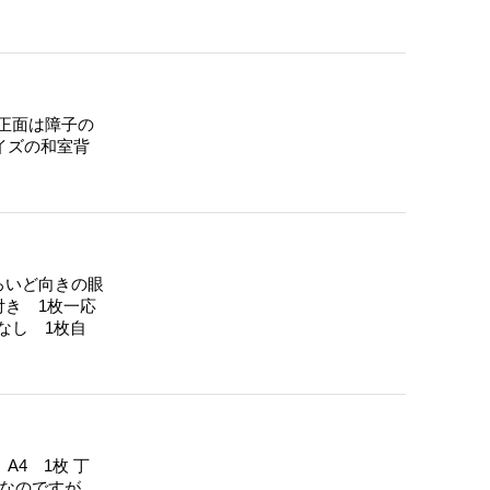
正面は障子の
サイズの和室背
ろいど向きの眼
き 1枚一応
なし 1枚自
A4 1枚 丁
ルなのですが、