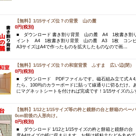
【無料】1/15サイズ位？の背景 山の麓
0円
(税別)
■ ダウンロード 書き割り背景 山の麓 A4 1枚書き割
イント A4 1枚書き割り背景 山の麓 A3 1枚 コン
A3サイズはA4で作ったものを拡大したものなので画…
【無料】1/15サイズ位？の和室背景 ふすま 広い辺(閉
0円
(税別)
■ ダウンロード PDFファイルです。磁石組み立て式Ａ
たら、100均のカラーボードに貼って線通りに切るだけ。
にマグネットシートを付ければ完成です！1/15サイズのふ
【無料】1/12と1/15サイズ等の杵と鏡餅の台と餅箱のペー
0cm前後の人形向け。
0円
(税別)
■ ダウンロード 1/12と1/15サイズの杵と餅箱と鏡餅の台 
度A4サイズの紙に収まります。お餅は紙粘土などを丸め