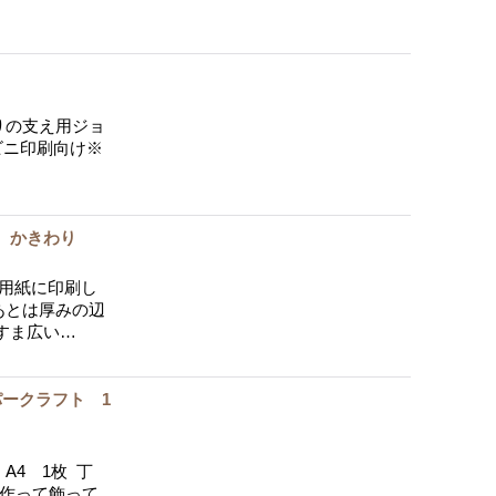
りの支え用ジョ
ビニ印刷向け※
） かきわり
4用紙に印刷し
あとは厚みの辺
すま広い…
パークラフト 1
A4 1枚 丁
て作って飾って