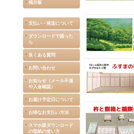
掲示板
支払い・発送について
ダウンロードで困った
ら
良くある質問
お問い合わせ
お知らせ（メール不達
や入金確認）
お届け予定日について
お得なお支払い方法
スマホ版ダウンロード
の型紙の使い方