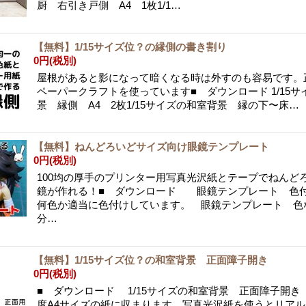
厨 右引き戸側 A4 1枚1/1…
【無料】1/15サイズ位？の縁側の書き割り
0円
(税別)
屋根があると影になって暗くなる時は外すのも容易です。
ペーパークラフトを使っています■ ダウンロード 1/15
景 縁側 A4 2枚1/15サイズの和室背景 縁の下〜床…
【無料】ねんどろいどサイズ向け眼鏡テンプレート
0円
(税別)
100均の厚手のプリンター用写真光沢紙とテープでねんど
鏡が作れる！■ ダウンロード 眼鏡テンプレート 色付
何色か適当に色付けしています。 眼鏡テンプレート 色
分…
【無料】1/15サイズ位？の和室背景 正面障子開き
0円
(税別)
■ ダウンロード 1/15サイズの和室背景 正面障子開き 
度A4サイズの紙に収まります。写真光沢紙を使うとリア