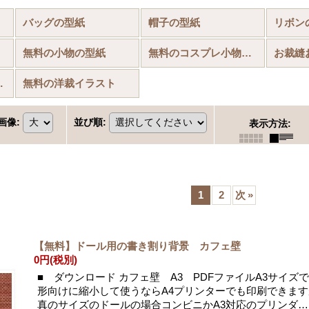
品)
バッグの型紙
帽子の型紙
リボン
無料の小物の型紙
無料のコスプレ小物の型紙
背景(書き割り)
無料の洋裁イラスト
画像
:
並び順
:
表示方法
:
1
2
次
»
【無料】ドール用の書き割り背景 カフェ壁
0円
(税別)
■ ダウンロード カフェ壁 A3 PDFファイルA3サイズ
形向けに縮小して使うならA4プリンターでも印刷できま
真のサイズのドールの場合コンビニかA3対応のプリンダ…