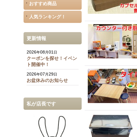
おすすめ商品
人気ランキング！
更新情報
2026
08
01
年
月
日
クーポンを探せ！イベン
ト開催中！
2026
07
29
年
月
日
お盆休みのお知らせ
私が店長です