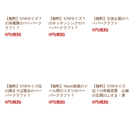
【無料】1/10サイズ？
【無料】1/10サイズ？
【無料】立体お面のペ
の冷蔵庫のペーパーク
のキッチンシンクのペ
ーパークラフト
ラフト？
ーパークラフト？
0
円
(税別)
0
円
(税別)
0
円
(税別)
【無料】1/10サイズ位
【無料】10cm前後のド
【無料】1/15サイズ
の焼きそば屋台のペー
ール用のコタツのペー
位？の和風背景 お城
パークラフト？
パークラフト？
の広間のふすま・虎
0
円
(税別)
0
円
(税別)
0
円
(税別)