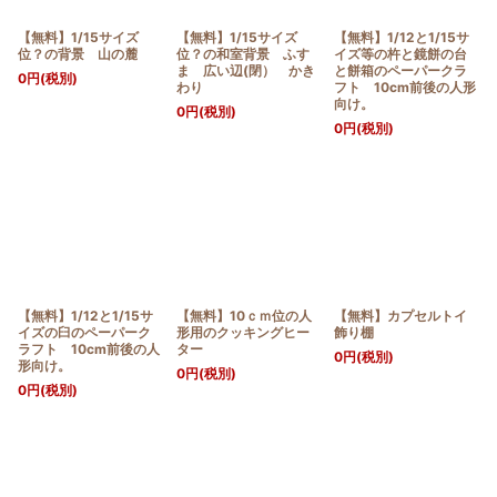
【無料】1/15サイズ
【無料】1/15サイズ
【無料】1/12と1/15サ
位？の背景 山の麓
位？の和室背景 ふす
イズ等の杵と鏡餅の台
ま 広い辺(閉） かき
と餅箱のペーパークラ
0
円
(税別)
わり
フト 10cm前後の人形
向け。
0
円
(税別)
0
円
(税別)
【無料】1/12と1/15サ
【無料】10ｃｍ位の人
【無料】カプセルトイ
イズの臼のペーパーク
形用のクッキングヒー
飾り棚
ラフト 10cm前後の人
ター
0
円
(税別)
形向け。
0
円
(税別)
0
円
(税別)