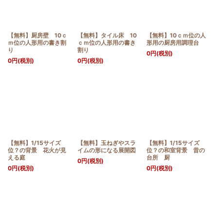
【無料】厨房壁 10ｃ
【無料】タイル床 10
【無料】10ｃｍ位の人
ｍ位の人形用の書き割
ｃｍ位の人形用の書き
形用の厨房用調理台
り
割り
0
円
(税別)
0
円
(税別)
0
円
(税別)
【無料】1/15サイズ
【無料】玉ねぎやスラ
【無料】1/15サイズ
位？の背景 花火が見
イムの形になる展開図
位？の和室背景 昔の
える庭
台所 厨
0
円
(税別)
0
円
(税別)
0
円
(税別)