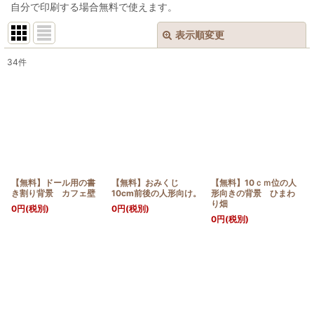
自分で印刷する場合無料で使えます。
表示順変更
閉じる
34
件
表示数
:
並び順
:
絞り込む
【無料】ドール用の書
【無料】おみくじ
【無料】10ｃｍ位の人
き割り背景 カフェ壁
10cm前後の人形向け。
形向きの背景 ひまわ
り畑
0
円
(税別)
0
円
(税別)
0
円
(税別)