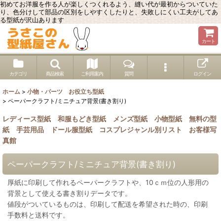
初めてお洋服を作る人が楽しくつくれるよう、縫い代が最初からついていた
り、色分けして部品の区別をしやすくしたりと、失敗しにくい工夫がしてあ
る型紙が沢山あります
カート
カテゴリ
商品検索
ご利用案内
質問
ログイン
ホーム
>
小物・パーツ お役立ち型紙
>
ペーパークラフト/ミニチュア背景(書き割り)
レディース型紙
和服もどき型紙
メンズ型紙
小物型紙
無料の型
紙
手芸用品
ドール服型紙
コスプレジャンル別リスト
お客様写
真館
ペーパークラフト/ミニチュア背景(書き割り)
厚紙に印刷して作れるペーパークラフトや、10ｃｍ位の人形用の
背景として使える書き割りデータです。
値段がついているものは、印刷して配送を希望された時の、印刷
手数料と送料です。