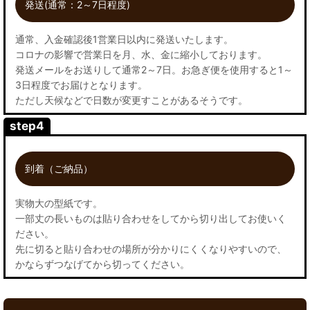
発送(通常：2～7日程度)
通常、入金確認後1営業日以内に発送いたします。
コロナの影響で営業日を月、水、金に縮小しております。
発送メールをお送りして通常2～7日。お急ぎ便を使用すると1～
3日程度でお届けとなります。
ただし天候などで日数が変更すことがあるそうです。
step4
到着（ご納品）
実物大の型紙です。
一部丈の長いものは貼り合わせをしてから切り出してお使いく
ださい。
先に切ると貼り合わせの場所が分かりにくくなりやすいので、
かならずつなげてから切ってください。