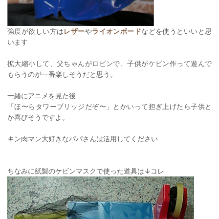
強度が欲しい方は
レザー
や
ライオンボード
などを使うといいと思
います
拡大縮小して、父ちゃんがロビンで、子供がケビン作って遊んで
もらうのが一番楽しそうだと思う。
一緒にアニメを見た後
「ほ〜らタワーブリッジだぞ〜」とかいって担ぎ上げたら子供と
か喜びそうですよ。
キン肉マン大好きなパパさんは活用してください
ちなみに紙製のケビンマスクで使った道具は↓コレ