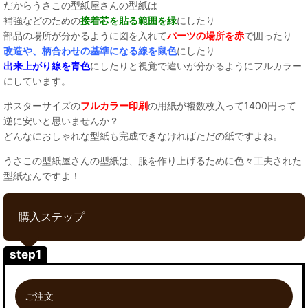
だからうさこの型紙屋さんの型紙は
補強などのための
接着芯を貼る範囲を緑
にしたり
部品の場所が分かるように図を入れて
パーツの場所を赤
で囲ったり
改造や、柄合わせの基準になる線を鼠色
にしたり
出来上がり線を青色
にしたりと視覚で違いが分かるようにフルカラー
にしています。
ポスターサイズの
フルカラー印刷
の用紙が複数枚入って1400円って
逆に安いと思いませんか？
どんなにおしゃれな型紙も完成できなければただの紙ですよね。
うさこの型紙屋さんの型紙は、服を作り上げるために色々工夫された
型紙なんですよ！
購入ステップ
step1
ご注文