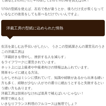
で測ると21cmだった→10倍して210ｃｍの布を買えばOK！
1/10の型紙を使えば、左右で色が違うとか、後ろだけ丈が長くなって
いるなどの改造をしても並べるだけでいいんですよ。
洋裁工房の型紙に込められた情熱
生活を楽しむお手伝いがしたい。 うさこの型紙屋さんの運営元のうさ
この洋裁工房は
「洋裁好きを増やし、挫折する人を減らす」
をライフワークに運営されています。
ネット上には上級者や中級者向けの情報はあふれています。
簡単キレイに縫える方法。
しかしそれはミシンに慣れていて、知識や経験があるから出来る縫い
方も多く、経験が少ない人がその通りに縫おうとすると失敗するとい
う縫い方もあります。
洋裁工房は技術がなければ道具で補えばいいじゃない！
料理で例えると
いきなりフランス料理のフルコースは無理でしょ？