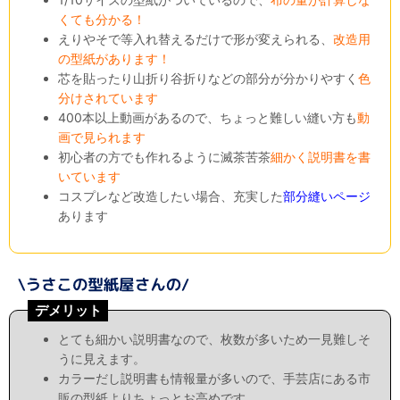
くても分かる！
えりやそで等入れ替えるだけで形が変えられる、
改造用
の型紙があります！
芯を貼ったり山折り谷折りなどの部分が分かりやすく
色
分けされています
400本以上動画があるので、ちょっと難しい縫い方も
動
画で見られます
初心者の方でも作れるように滅茶苦茶
細かく説明書を書
いています
コスプレなど改造したい場合、充実した
部分縫いページ
あります
デメリット
とても細かい説明書なので、枚数が多いため一見難しそ
うに見えます。
カラーだし説明書も情報量が多いので、手芸店にある市
販の型紙よりちょっとお高めです。