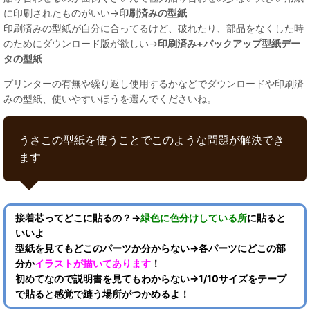
に印刷されたものがいい→
印刷済みの型紙
印刷済みの型紙が自分に合ってるけど、破れたり、部品をなくした時
のためにダウンロード版が欲しい→
印刷済み+バックアップ型紙デー
タの型紙
プリンターの有無や繰り返し使用するかなどでダウンロードや印刷済
みの型紙、使いやすいほうを選んでくださいね。
うさこの型紙を使うことでこのような問題が解決でき
ます
接着芯ってどこに貼るの？→
緑色に色分けしている所
に貼ると
いいよ
型紙を見てもどこのパーツか分からない→各パーツにどこの部
分か
イラストが描いてあります
！
初めてなので説明書を見てもわからない→1/10サイズをテープ
で貼ると感覚で縫う場所がつかめるよ！