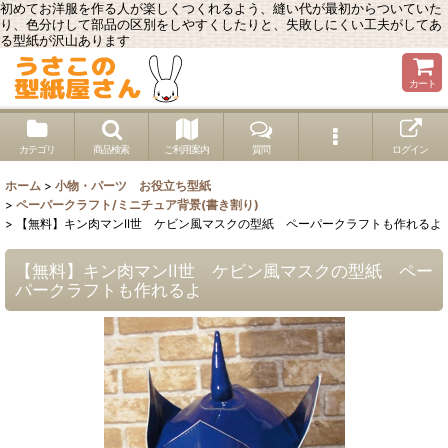
初めてお洋服を作る人が楽しくつくれるよう、縫い代が最初からついていた
り、色分けして部品の区別をしやすくしたりと、失敗しにくい工夫がしてあ
る型紙が沢山あります
カート
カテゴリ
商品検索
ご利用案内
質問
ログイン
ホーム
>
小物・パーツ お役立ち型紙
>
ペーパークラフト/ミニチュア背景(書き割り)
>
【無料】キン肉マンII世 ケビン風マスクの型紙 ペーパークラフトも作れるよ
【無料】キン肉マンII世 ケビン風マスクの型紙 ペー
パークラフトも作れるよ