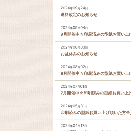
2024
09
24
年
月
日
送料改定のお知らせ
2024
09
04
年
月
日
9月開催中☆印刷済みの型紙お買い上
2024
08
03
年
月
日
お盆休みのお知らせ
2024
08
02
年
月
日
8月開催中☆印刷済みの型紙お買い上
2024
07
01
年
月
日
7月開催中☆印刷済みの型紙お買い上
2024
05
31
年
月
日
印刷済みの型紙お買い上げ頂いた方全
2024
04
17
年
月
日