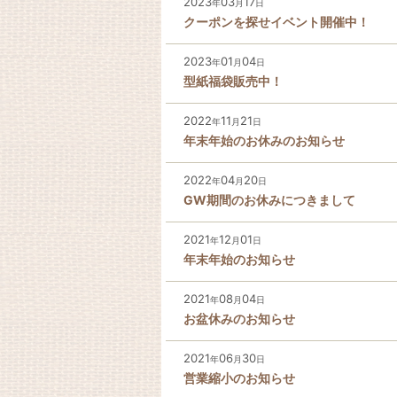
2023
03
17
年
月
日
クーポンを探せイベント開催中！
2023
01
04
年
月
日
型紙福袋販売中！
2022
11
21
年
月
日
年末年始のお休みのお知らせ
2022
04
20
年
月
日
GW期間のお休みにつきまして
2021
12
01
年
月
日
年末年始のお知らせ
2021
08
04
年
月
日
お盆休みのお知らせ
2021
06
30
年
月
日
営業縮小のお知らせ