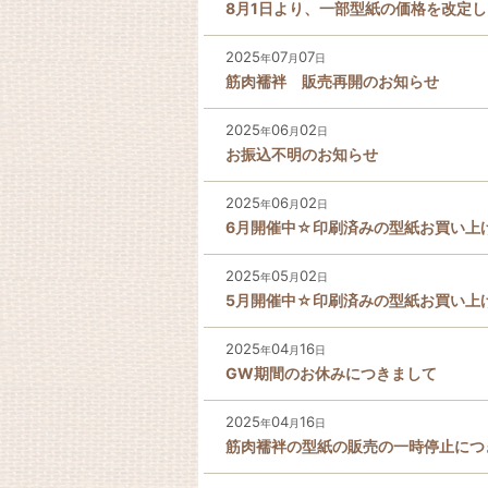
8月1日より、一部型紙の価格を改定
2025
07
07
年
月
日
筋肉襦袢 販売再開のお知らせ
2025
06
02
年
月
日
お振込不明のお知らせ
2025
06
02
年
月
日
6月開催中☆印刷済みの型紙お買い上
2025
05
02
年
月
日
5月開催中☆印刷済みの型紙お買い上
2025
04
16
年
月
日
GW期間のお休みにつきまして
2025
04
16
年
月
日
筋肉襦袢の型紙の販売の一時停止につ