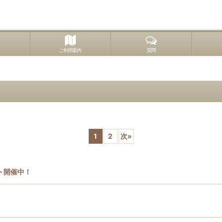
ご利用案内
質問
1
2
次
»
ト開催中！