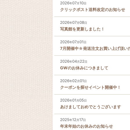
2026
07
10
年
月
日
クリックポスト送料改定のお知らせ
2026
07
08
年
月
日
写真館を更新しました！
2026
07
01
年
月
日
7月開催中☆発送注文お買い上げ頂い
2026
04
22
年
月
日
GWのお休みにつきまして
2026
02
01
年
月
日
クーポンを探せイベント開催中！
2026
01
05
年
月
日
あけましておめでとうございます
2025
12
17
年
月
日
年末年始のお休みのお知らせ