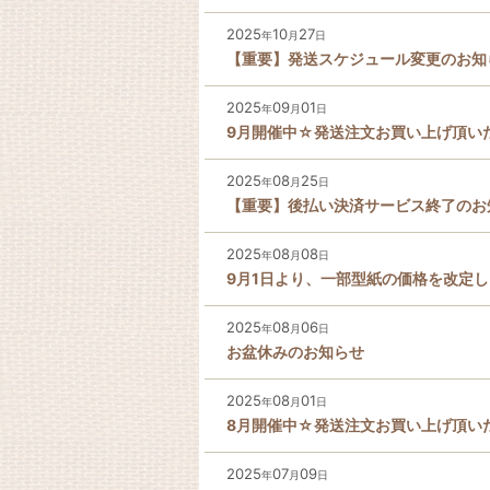
2025
10
27
年
月
日
【重要】発送スケジュール変更のお知
2025
09
01
年
月
日
9月開催中☆発送注文お買い上げ頂い
2025
08
25
年
月
日
【重要】後払い決済サービス終了のお
2025
08
08
年
月
日
9月1日より、一部型紙の価格を改定
2025
08
06
年
月
日
お盆休みのお知らせ
2025
08
01
年
月
日
8月開催中☆発送注文お買い上げ頂い
2025
07
09
年
月
日