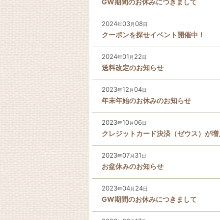
GW期間のお休みにつきまして
2024
03
08
年
月
日
クーポンを探せイベント開催中！
2024
01
22
年
月
日
送料改定のお知らせ
2023
12
04
年
月
日
年末年始のお休みのお知らせ
2023
10
06
年
月
日
クレジットカード決済（ゼウス）が増
2023
07
31
年
月
日
お盆休みのお知らせ
2023
04
24
年
月
日
GW期間のお休みにつきまして