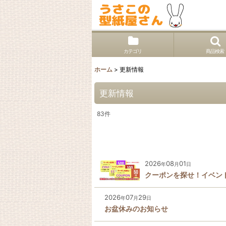
カテゴリ
商品検索
ホーム
>
更新情報
更新情報
83
件
2026
08
01
年
月
日
クーポンを探せ！イベン
2026
07
29
年
月
日
お盆休みのお知らせ