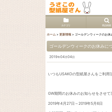
カテゴリ
商品検索
ホーム
>
更新情報
>
ゴールデンウィークのお休
ゴールデンウィークのお休みに
2019
04
04
年
月
日
いつもUSAKOの型紙屋さんをご利
GW期間のお休みのお知らせをさせて
2019年4月27日～2019年5月6日