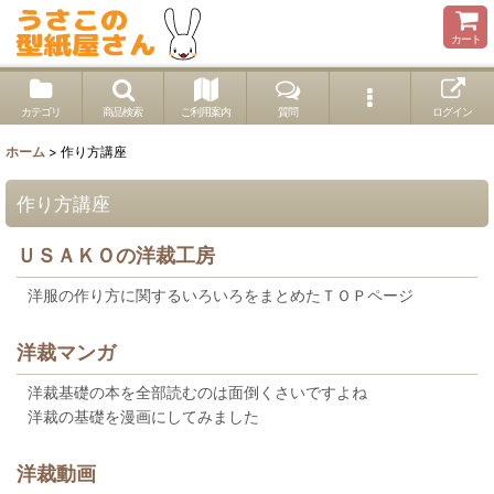
カート
カテゴリ
商品検索
ご利用案内
質問
ログイン
ホーム
>
作り方講座
作り方講座
ＵＳＡＫＯの洋裁工房
洋服の作り方に関するいろいろをまとめたＴＯＰページ
洋裁マンガ
洋裁基礎の本を全部読むのは面倒くさいですよね
洋裁の基礎を漫画にしてみました
洋裁動画