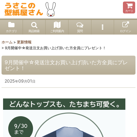
カート
カテゴリ
商品検索
ご利用案内
質問
ログイン
ホーム
>
更新情報
>
9月開催中☆発送注文お買い上げ頂いた方全員にプレゼント！
9月開催中☆発送注文お買い上げ頂いた方全員にプレ
ゼント！
2025
09
01
年
月
日