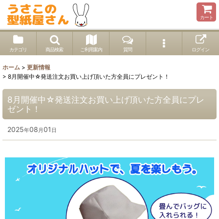
カート
カテゴリ
商品検索
ご利用案内
質問
ログイン
ホーム
>
更新情報
>
8月開催中☆発送注文お買い上げ頂いた方全員にプレゼント！
8月開催中☆発送注文お買い上げ頂いた方全員にプレ
ゼント！
2025
08
01
年
月
日