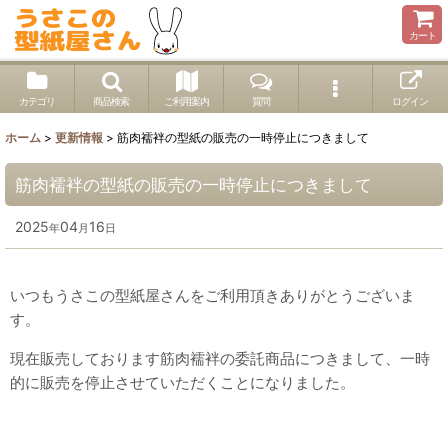
カート
カテゴリ
商品検索
ご利用案内
質問
ログイン
ホーム
>
更新情報
>
筋肉襦袢の型紙の販売の一時停止につきまして
筋肉襦袢の型紙の販売の一時停止につきまして
2025
04
16
年
月
日
いつもうさこの型紙屋さんをご利用頂きありがとうございま
す。
現在販売しております筋肉襦袢の委託商品につきまして、一時
的に販売を停止させていただくことになりました。