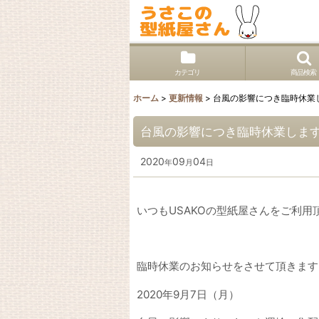
カテゴリ
商品検索
ホーム
>
更新情報
>
台風の影響につき臨時休業
台風の影響につき臨時休業しま
2020
09
04
年
月
日
いつもUSAKOの型紙屋さんをご利
臨時休業のお知らせをさせて頂きます
2020年9月7日（月）