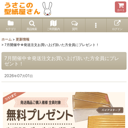
カート
カテゴリ
商品検索
ご利用案内
質問
ログイン
ホーム
>
更新情報
>
7月開催中☆発送注文お買い上げ頂いた方全員にプレゼント！
7月開催中☆発送注文お買い上げ頂いた方全員にプレ
ゼント！
2026
07
01
年
月
日