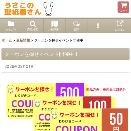
カート
カテゴリ
商品検索
ご利用案内
質問
ログイン
ホーム
>
更新情報
>
クーポンを探せイベント開催中！
クーポンを探せイベント開催中！
2026
02
01
年
月
日