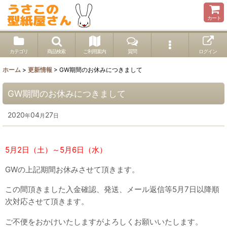
カート
カテゴリ
商品検索
ご利用案内
質問
ログイン
ホーム
>
更新情報
>
GW期間のお休みにつきまして
GW期間のお休みにつきまして
2020
04
27
年
月
日
5月2日（土）～5月6日（水）
GWの上記期間お休みさせて頂きます。
この間頂きました入金確認、発送、メール返信等5月7日以降順
次対応させて頂きます。
ご不便をおかけいたしますがよろしくお願いいたします。