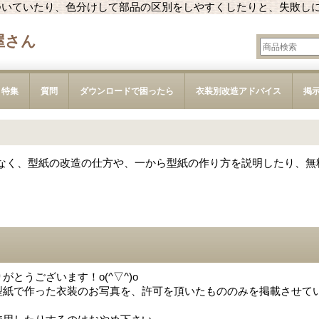
ついていたり、色分けして部品の区別をしやすくしたりと、失敗し
屋さん
特集
質問
ダウンロードで困ったら
衣装別改造アドバイス
掲
なく、型紙の改造の仕方や、一から型紙の作り方を説明したり、無
とうございます！o(^▽^)o
型紙で作った衣装のお写真を、許可を頂いたもののみを掲載させて