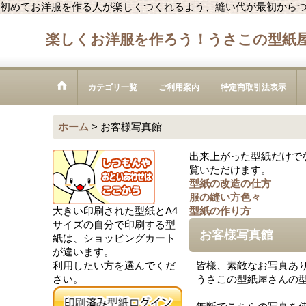
初めてお洋服を作る人が楽しくつくれるよう、縫い代が最初から
楽しくお洋服を作ろう！うさこの型紙
カテゴリ一覧
ご利用案内
特定商取引法表示
ホーム
>
お客様写真館
出来上がった型紙だけで
覧いただけます。
型紙の改造の仕方
服の縫い方色々
大きい印刷された型紙とA4
型紙の作り方
サイズの自分で印刷する型
お客様写真館
紙は、ショッピングカート
が違います。
利用したい方を選んでくだ
皆様、素敵なお写真ありが
さい。
うさこの型紙屋さんの