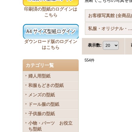
無断でこちらの写真を
印刷済の型紙のログインは
こちら
お客様写真館 (全商品
私服・オリジナル・小
ダウンロード版のログイン
表示数
:
はこちら
554
件
カテゴリ一覧
婦人用型紙
和服もどきの型紙
メンズの型紙
ドール服の型紙
子供服の型紙
小物・パーツ お役立
ち型紙