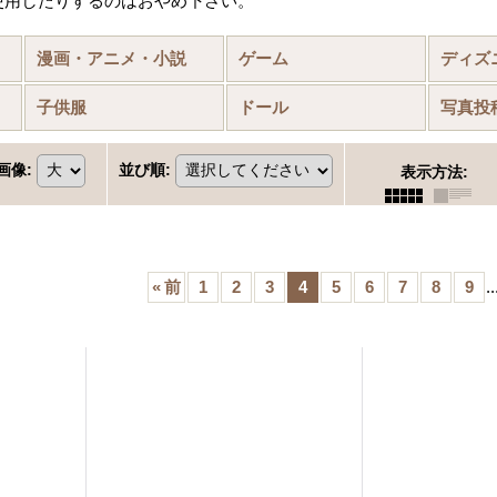
使用したりするのはおやめ下さい。
)
漫画・アニメ・小説
ゲーム
ディズ
物
子供服
ドール
写真投
画像
:
並び順
:
表示方法
:
«
前
1
2
3
4
5
6
7
8
9
..