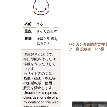
名前
うさこ
星座
さそり座Ｂ型
趣味
洋裁と甲冑を
見ること
バチカン奇跡調査官/平
フ・庚 投稿者：eco様
洋裁好きが講じて、
毎日型紙を作ったり
洋服を作ったりして
います。
当サイト内の文章・
画像・動画・型紙等
の無断転載・使用・
販売を禁止します。
Unauthorized reprodu
ction, use, or sale of a
ny content on this web