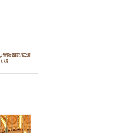
な冒険四部/広瀬
ｒｔ様