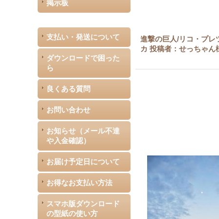
掲示板
支払い・発送について
進撃の巨人/リコ・プレ
カ 投稿者：せっちゃん
ダウンロードで困った
ら
良くある質問
お問い合わせ
お知らせ（メール不達
や入金確認）
お届け予定日について
お得なお支払い方法
スマホ版ダウンロード
の型紙の使い方