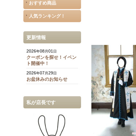
おすすめ商品
人気ランキング！
更新情報
2026
08
01
年
月
日
クーポンを探せ！イベン
ト開催中！
2026
07
29
年
月
日
お盆休みのお知らせ
私が店長です