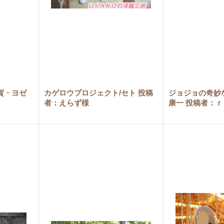
賀・ヨゼ
カゲロウプロジェクト/セト 投稿
ジョジョの奇妙
者：えらず様
康一 投稿者：