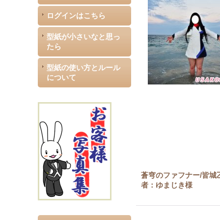
ログインはこちら
型紙が小さいなと思っ
たら
型紙の使い方とルール
について
蒼穹のファフナー/皆城
者：ゆまじき様