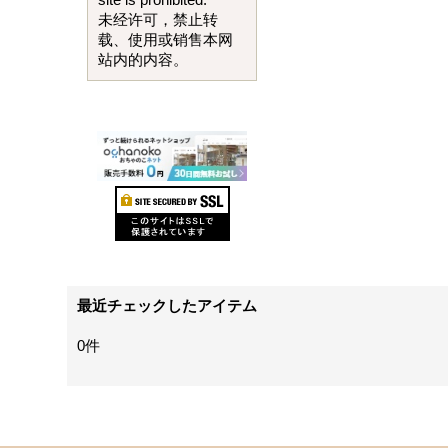
site is prohibited.
未经许可，禁止转
载、使用或销售本网
站内的内容。
最近チェックしたアイテム
0件