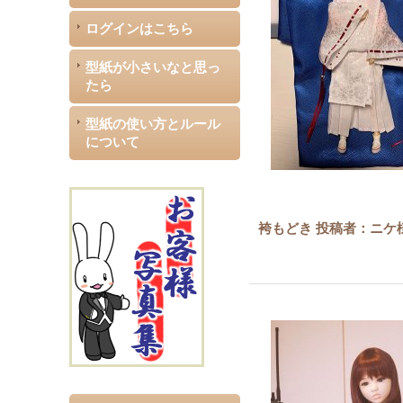
ログインはこちら
型紙が小さいなと思っ
たら
型紙の使い方とルール
について
袴もどき 投稿者：ニケ