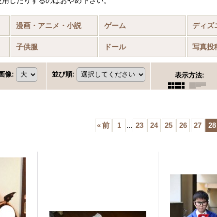
使用したりするのはおやめ下さい。
)
漫画・アニメ・小説
ゲーム
ディズ
物
子供服
ドール
写真投
画像
:
並び順
:
表示方法
:
«
前
1
...
23
24
25
26
27
28