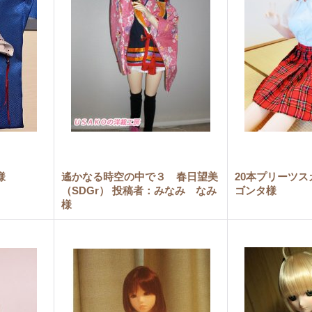
様
遙かなる時空の中で３ 春日望美
20本プリーツス
（SDGr） 投稿者：みなみ なみ
ゴンタ様
様