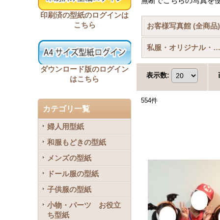
無断でこちらの写真を
印刷済の型紙のログインは
こちら
お客様写真館 (全商品
私服・オリジナル・小
ダウンロード版のログイン
表示数
:
はこちら
554
件
カテゴリ一覧
婦人用型紙
和服もどきの型紙
メンズの型紙
ドール服の型紙
子供服の型紙
小物・パーツ お役立
ち型紙