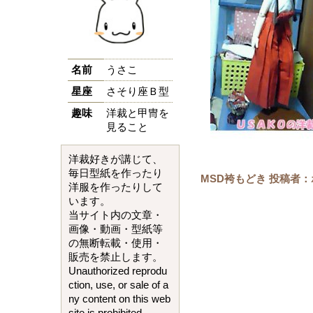
名前
うさこ
星座
さそり座Ｂ型
趣味
洋裁と甲冑を
見ること
洋裁好きが講じて、
毎日型紙を作ったり
MSD袴もどき 投稿者
洋服を作ったりして
います。
当サイト内の文章・
画像・動画・型紙等
の無断転載・使用・
販売を禁止します。
Unauthorized reprodu
ction, use, or sale of a
ny content on this web