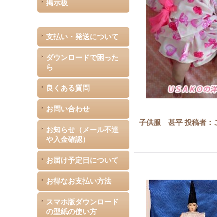
掲示板
支払い・発送について
ダウンロードで困った
ら
良くある質問
お問い合わせ
子供服 甚平 投稿者：
お知らせ（メール不達
や入金確認）
お届け予定日について
お得なお支払い方法
スマホ版ダウンロード
の型紙の使い方