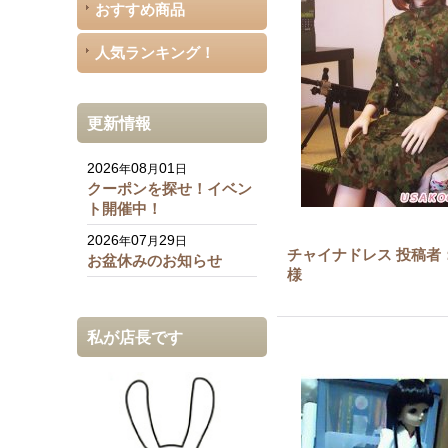
おすすめ商品
人気ランキング！
更新情報
2026
08
01
年
月
日
クーポンを探せ！イベン
ト開催中！
2026
07
29
年
月
日
チャイナドレス 投稿者
お盆休みのお知らせ
様
私が店長です