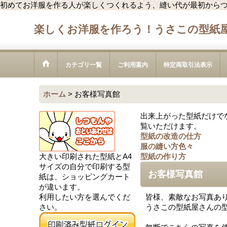
初めてお洋服を作る人が楽しくつくれるよう、縫い代が最初から
楽しくお洋服を作ろう！うさこの型紙
カテゴリ一覧
ご利用案内
特定商取引法表示
ホーム
>
お客様写真館
出来上がった型紙だけで
覧いただけます。
型紙の改造の仕方
服の縫い方色々
大きい印刷された型紙とA4
型紙の作り方
サイズの自分で印刷する型
お客様写真館
紙は、ショッピングカート
が違います。
利用したい方を選んでくだ
皆様、素敵なお写真ありが
さい。
うさこの型紙屋さんの