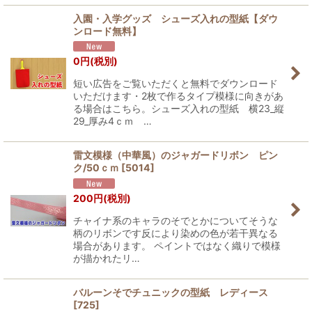
入園・入学グッズ シューズ入れの型紙【ダウ
ンロード無料】
0
円
(税別)
短い広告をご覧いただくと無料でダウンロード
いただけます・2枚で作るタイプ模様に向きがあ
る場合はこちら。シューズ入れの型紙 横23_縦
29_厚み4ｃｍ …
雷文模様（中華風）のジャガードリボン ピン
ク/50ｃｍ
[
5014
]
200
円
(税別)
チャイナ系のキャラのそでとかについてそうな
柄のリボンです反により染めの色が若干異なる
場合があります。 ペイントではなく織りで模様
が描かれたリ…
バルーンそでチュニックの型紙 レディース
[
725
]