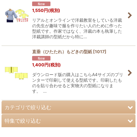
1,550
円
(税別)
リアルとオンラインで洋裁教室をしている洋裁
の先生が趣味で服を作りたい人のために作った
型紙です。作家ではなく、洋裁の本も執筆した
洋裁講師の型紙だから特に…
直垂（ひたたれ）もどきの型紙
[
1017
]
1,400
円
(税別)
ダウンロード版の購入はこちらA4サイズのプリ
ンターで印刷して使える型紙です。印刷したも
のを貼り合わせると実物大の型紙になりま
す。 …
カテゴリで絞り込む
特集で絞り込む
婦人用型紙