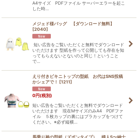
A4サイズ PDFファイル サーバーエラーを起こ
した時…
メジェド様バッグ 【ダウンロード無料】
[
2040
]
短い広告をご覧いただくと無料でダウンロード
いただけます 型紙を作って公開しても存在を知
ってもらえないとないのと同じ！ということ
で…
えり付きビキニトップの型紙 お代はSNS投稿
かシェアで！
[
1211
]
0
円
(税別)
短い広告をご覧いただくと無料でダウンロード
いただけます 現在MサイズのみA4 PDFファ
イル ５枚カップの裏にはブラカップをつけて
ください。※必ず縦横…
馬乗り袴の型紙（ズボンタイプ） 婦人S〜紳士