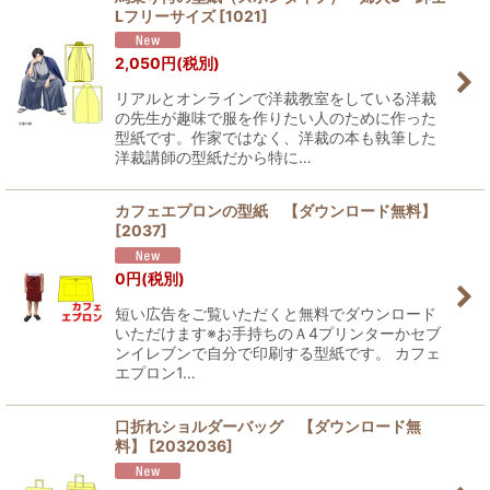
Lフリーサイズ
[
1021
]
2,050
円
(税別)
リアルとオンラインで洋裁教室をしている洋裁
の先生が趣味で服を作りたい人のために作った
型紙です。作家ではなく、洋裁の本も執筆した
洋裁講師の型紙だから特に…
カフェエプロンの型紙 【ダウンロード無料】
[
2037
]
0
円
(税別)
短い広告をご覧いただくと無料でダウンロード
いただけます※お手持ちのＡ4プリンターかセブ
ンイレブンで自分で印刷する型紙です。 カフェ
エプロン1…
口折れショルダーバッグ 【ダウンロード無
料】
[
2032036
]