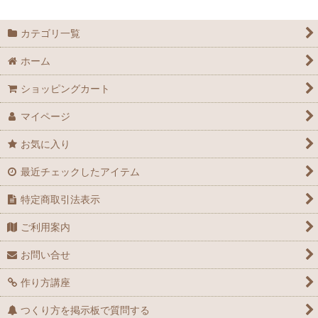
和服もどきの型紙
初めての1着におすすめの型紙
メンズの型紙
無料の型紙一覧
カテゴリ一覧
ホーム
ドール服の型紙
型紙全件表示
ショッピングカート
子供服の型紙
マイページ
小物・パーツ お役立ち型紙
お気に入り
手作り材料・バイアステープ・ミシン針
最近チェックしたアイテム
コスプレジャンル別キャラリスト
特定商取引法表示
お客様写真館
ご利用案内
サービス・フェア情報
お問い合せ
作り方講座
つくり方を掲示板で質問する