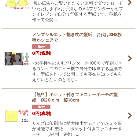
短い広告をご覧いただくと無料でダウンロード
いただけます※お手持ちのＡ4プリンターかセブ
ンイレブンで自分で印刷する型紙です。型紙を
作って公開…
メンズシルエット抱き枕の型紙 お代はSNS投
稿かシェアで！
0
円
(税別)
※お手持ちのＡ4プリンターか100％で印刷でき
るコンビニのコピー機で自分で印刷する型紙で
す。型紙を作って公開しても存在を知ってもら
えないとないのと同じ…
【無料】ポケット付きファスナーポーチの型
紙 横20ｃｍ 縦18cm
0
円
(税別)
サイズは印刷時に拡大縮小することでかえる事
が可能です 型紙 ポケット付きファスナーポ
ーチ （A4判 9枚） …