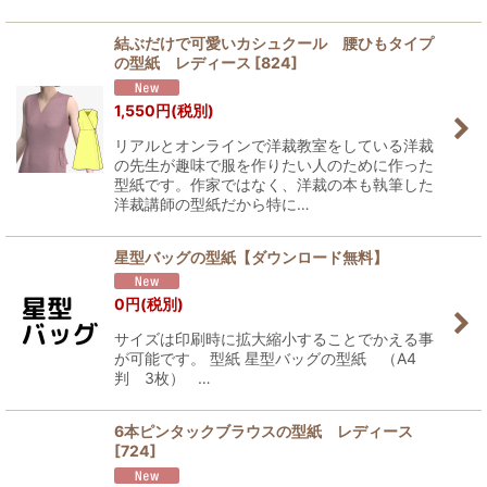
結ぶだけで可愛いカシュクール 腰ひもタイプ
の型紙 レディース
[
824
]
1,550
円
(税別)
リアルとオンラインで洋裁教室をしている洋裁
の先生が趣味で服を作りたい人のために作った
型紙です。作家ではなく、洋裁の本も執筆した
洋裁講師の型紙だから特に…
星型バッグの型紙【ダウンロード無料】
0
円
(税別)
サイズは印刷時に拡大縮小することでかえる事
が可能です。 型紙 星型バッグの型紙 （A4
判 3枚） …
6本ピンタックブラウスの型紙 レディース
[
724
]