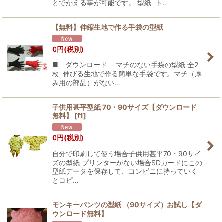
とでかえる事が可能です。 型紙 ト…
【無料】伸縮生地で作る手袋の型紙
0
円
(税別)
■ ダウンロード マチのない手袋の型紙 全2
枚 伸びる生地で作る簡単な手袋です。マチ（厚
み用の部品）がない…
子供用甚平型紙 70・90サイズ【ダウンロード
無料】
[
f1
]
0
円
(税別)
自分で印刷して使う場合子供用甚平70・90サイ
ズの型紙 プリンターがない場合SDカードにこの
型紙データを保存して、コンビニに持っていく
とコピ…
モンキーパンツの型紙 （90サイズ）お試し【ダ
ウンロード無料】