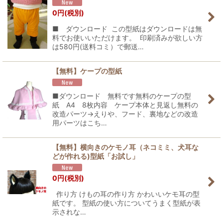
0
円
(税別)
■ ダウンロード この型紙はダウンロードは無
料でお使いいただけます。 印刷済みが欲しい方
は580円(送料コミ）で郵送…
【無料】ケープの型紙
■ダウンロード 無料です無料のケープの型
紙 A4 8枚内容 ケープ本体と見返し無料の
改造パーツ→えりや、フード、裏地などの改造
用パーツはこち…
【無料】横向きのケモノ耳（ネコミミ、犬耳な
どが作れる)型紙「お試し」
0
円
(税別)
作り方 けもの耳の作り方 かわいいケモ耳の型
紙です。 型紙の使い方についてうまく型紙が表
示されな…