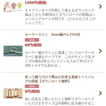
1,550
円
(税別)
Ａ４プリンターで印刷して使えるダウンロード
版はこちら 印刷済みとダウンロードの型紙はシ
ョッピングカートが別です （どちらもうさこの
ショップで…
セーラーライン 5mm幅/1ｍ
[
1518
]
65
円
(税別)
セーラー服のラインに最適こういうセーラーカ
ラーに最適なテープです。このデザインで2Lサ
イズの場合2本えりにラインを入れて衿だけで
280ｃｍそでも合わせ…
折って縫うだけで厚みが出来る直線トートバッ
グの型紙【ダウンロード無料】
0
円
(税別)
短い広告をご覧いただくと無料でダウンロード
いただけますサイズは印刷時に拡大縮小するこ