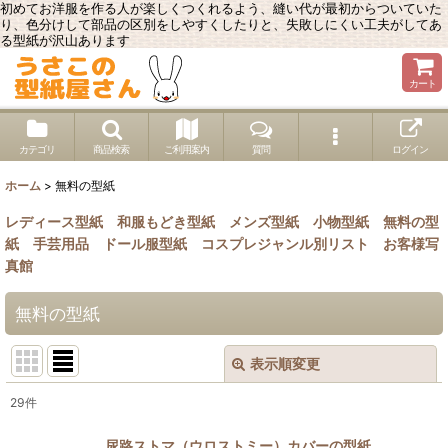
初めてお洋服を作る人が楽しくつくれるよう、縫い代が最初からついていた
り、色分けして部品の区別をしやすくしたりと、失敗しにくい工夫がしてあ
る型紙が沢山あります
カート
カテゴリ
商品検索
ご利用案内
質問
ログイン
ホーム
>
無料の型紙
レディース型紙
和服もどき型紙
メンズ型紙
小物型紙
無料の型
紙
手芸用品
ドール服型紙
コスプレジャンル別リスト
お客様写
真館
無料の型紙
表示順変更
閉じる
29
件
表示数
:
尿路ストマ（ウロストミー）カバーの型紙