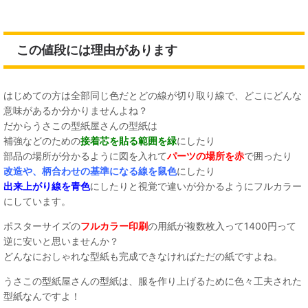
この値段には理由があります
はじめての方は全部同じ色だとどの線が切り取り線で、どこにどんな
意味があるか分かりませんよね？
だからうさこの型紙屋さんの型紙は
補強などのための
接着芯を貼る範囲を緑
にしたり
部品の場所が分かるように図を入れて
パーツの場所を赤
で囲ったり
改造や、柄合わせの基準になる線を鼠色
にしたり
出来上がり線を青色
にしたりと視覚で違いが分かるようにフルカラー
にしています。
ポスターサイズの
フルカラー印刷
の用紙が複数枚入って1400円って
逆に安いと思いませんか？
どんなにおしゃれな型紙も完成できなければただの紙ですよね。
うさこの型紙屋さんの型紙は、服を作り上げるために色々工夫された
型紙なんですよ！