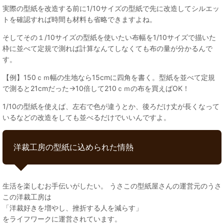
実際の型紙を改造する前に1/10サイズの型紙で先に改造してシルエッ
トを確認すれば時間も材料も省略できますよね。
そしてその１/10サイズの型紙を使いたい布幅を1/10サイズで描いた
枠に並べて定規で測れば計算なんてしなくても布の量が分かるんで
す。
【例】150ｃｍ幅の生地なら15cmに四角を書く。型紙を並べて定規
で測ると21cmだった→10倍して210ｃｍの布を買えばOK！
1/10の型紙を使えば、左右で色が違うとか、後ろだけ丈が長くなって
いるなどの改造をしても並べるだけでいいんですよ。
洋裁工房の型紙に込められた情熱
生活を楽しむお手伝いがしたい。 うさこの型紙屋さんの運営元のうさ
この洋裁工房は
「洋裁好きを増やし、挫折する人を減らす」
をライフワークに運営されています。