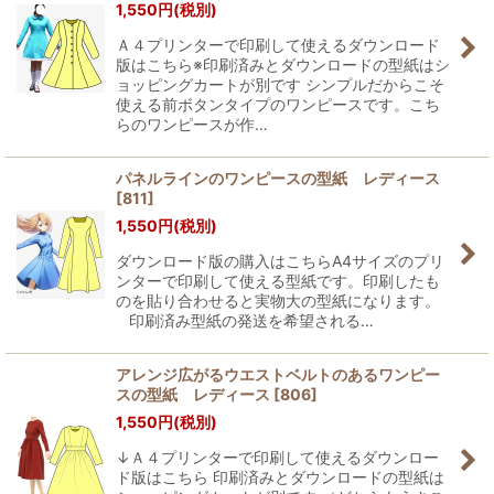
1,550
円
(税別)
Ａ４プリンターで印刷して使えるダウンロード
版はこちら※印刷済みとダウンロードの型紙はシ
ョッピングカートが別です シンプルだからこそ
使える前ボタンタイプのワンピースです。こち
らのワンピースが作…
パネルラインのワンピースの型紙 レディース
[
811
]
1,550
円
(税別)
ダウンロード版の購入はこちらA4サイズのプリ
ンターで印刷して使える型紙です。印刷したも
のを貼り合わせると実物大の型紙になります。
印刷済み型紙の発送を希望される…
アレンジ広がるウエストベルトのあるワンピー
スの型紙 レディース
[
806
]
1,550
円
(税別)
↓Ａ４プリンターで印刷して使えるダウンロー
ド版はこちら 印刷済みとダウンロードの型紙は