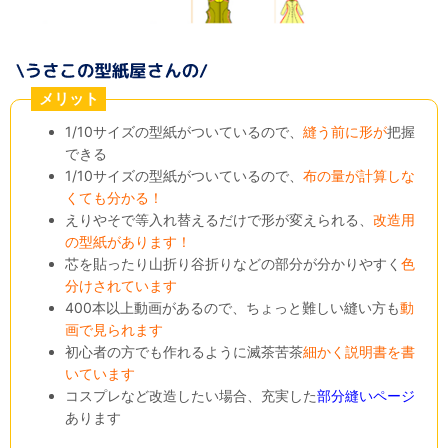
メリット
1/10サイズの型紙がついているので、
縫う前に形が
把握
できる
1/10サイズの型紙がついているので、
布の量が計算しな
くても分かる！
えりやそで等入れ替えるだけで形が変えられる、
改造用
の型紙があります！
芯を貼ったり山折り谷折りなどの部分が分かりやすく
色
分けされています
400本以上動画があるので、ちょっと難しい縫い方も
動
画で見られます
初心者の方でも作れるように滅茶苦茶
細かく説明書を書
いています
コスプレなど改造したい場合、充実した
部分縫いページ
あります