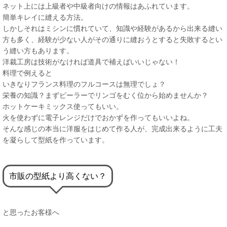
ネット上には上級者や中級者向けの情報はあふれています。
簡単キレイに縫える方法。
しかしそれはミシンに慣れていて、知識や経験があるから出来る縫い
方も多く、経験が少ない人がその通りに縫おうとすると失敗するとい
う縫い方もあります。
洋裁工房は技術がなければ道具で補えばいいじゃない！
料理で例えると
いきなりフランス料理のフルコースは無理でしょ？
栄養の知識？まずピーラーでリンゴをむく位から始めませんか？
ホットケーキミックス使ってもいい。
火を使わずに電子レンジだけでおかずを作ってもいいよね。
そんな感じの本当に洋服をはじめて作る人が、完成出来るように工夫
を凝らして型紙を作っています。
市販の型紙より高くない？
と思ったお客様へ