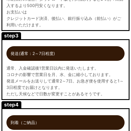
入するより500円安くなります。
お支払いは
クレジットカード決済、後払い、銀行振り込み（前払い）がご
利用いただけます。
step3
発送(通常：2～7日程度)
通常、入金確認後1営業日以内に発送いたします。
コロナの影響で営業日を月、水、金に縮小しております。
発送メールをお送りして通常2～7日。お急ぎ便を使用すると1～
3日程度でお届けとなります。
ただし天候などで日数が変更すことがあるそうです。
step4
到着（ご納品）