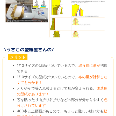
メリット
1/10サイズの型紙がついているので、
縫う前に形が
把握
できる
1/10サイズの型紙がついているので、
布の量が計算しな
くても分かる！
えりやそで等入れ替えるだけで形が変えられる、
改造用
の型紙があります！
芯を貼ったり山折り谷折りなどの部分が分かりやすく
色
分けされています
400本以上動画があるので、ちょっと難しい縫い方も
動