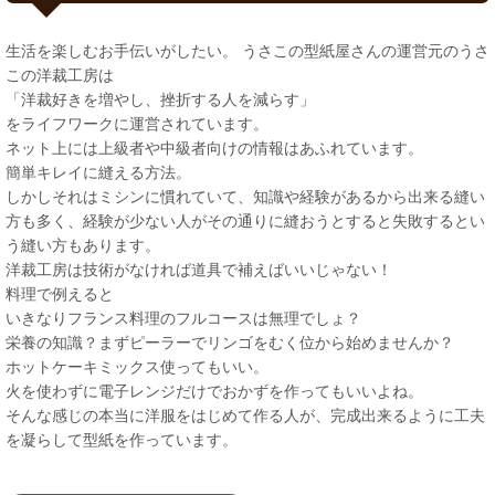
生活を楽しむお手伝いがしたい。 うさこの型紙屋さんの運営元のうさ
この洋裁工房は
「洋裁好きを増やし、挫折する人を減らす」
をライフワークに運営されています。
ネット上には上級者や中級者向けの情報はあふれています。
簡単キレイに縫える方法。
しかしそれはミシンに慣れていて、知識や経験があるから出来る縫い
方も多く、経験が少ない人がその通りに縫おうとすると失敗するとい
う縫い方もあります。
洋裁工房は技術がなければ道具で補えばいいじゃない！
料理で例えると
いきなりフランス料理のフルコースは無理でしょ？
栄養の知識？まずピーラーでリンゴをむく位から始めませんか？
ホットケーキミックス使ってもいい。
火を使わずに電子レンジだけでおかずを作ってもいいよね。
そんな感じの本当に洋服をはじめて作る人が、完成出来るように工夫
を凝らして型紙を作っています。