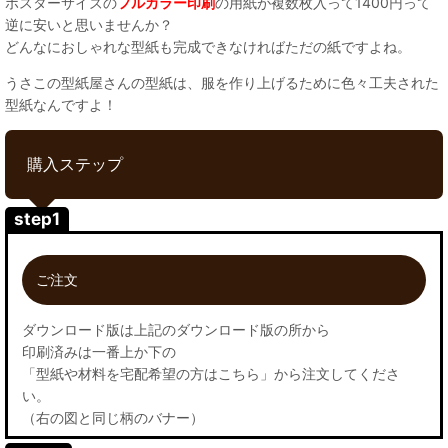
ポスターサイズの
フルカラー印刷
の用紙が複数枚入って1400円って
逆に安いと思いませんか？
どんなにおしゃれな型紙も完成できなければただの紙ですよね。
うさこの型紙屋さんの型紙は、服を作り上げるために色々工夫された
型紙なんですよ！
購入ステップ
step1
ご注文
ダウンロード版は上記のダウンロード版の所から
印刷済みは一番上か下の
「型紙や材料を宅配希望の方はこちら」から注文してくださ
い。
（右の図と同じ柄のバナー）