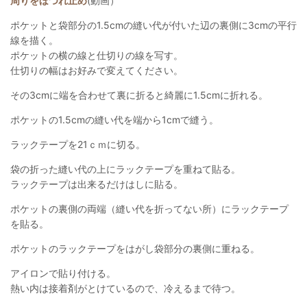
周りをほつれ止め
(動画）
ポケットと袋部分の1.5cmの縫い代が付いた辺の裏側に3cmの平行
線を描く。
ポケットの横の線と仕切りの線を写す。
仕切りの幅はお好みで変えてください。
その3cmに端を合わせて裏に折ると綺麗に1.5cmに折れる。
ポケットの1.5cmの縫い代を端から1cmで縫う。
ラックテープを21ｃｍに切る。
袋の折った縫い代の上にラックテープを重ねて貼る。
ラックテープは出来るだけはしに貼る。
ポケットの裏側の両端（縫い代を折ってない所）にラックテープ
を貼る。
ポケットのラックテープをはがし袋部分の裏側に重ねる。
アイロンで貼り付ける。
熱い内は接着剤がとけているので、冷えるまで待つ。