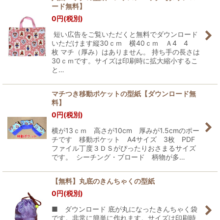
ード無料】
0
円
(税別)
短い広告をご覧いただくと無料でダウンロード
いただけます縦30ｃｍ 横40ｃｍ Ａ4 4
枚 マチ（厚み）はありません。 持ち手の長さは
30ｃｍです。サイズは印刷時に拡大縮小するこ
と…
マチつき移動ポケットの型紙【ダウンロード無
料】
0
円
(税別)
横が13ｃｍ 高さが10cm 厚みが1.5cmのポー
チです 移動ポケット A4サイズ 3枚 PDF
ファイル丁度３ＤＳがぴったりおさまるサイズ
です。 シーチング・ブロード 柄物が多…
【無料】丸底のきんちゃくの型紙
0
円
(税別)
■ ダウンロード 底が丸になったきんちゃく袋
です。非常に簡単に作れます。サイズは印刷時