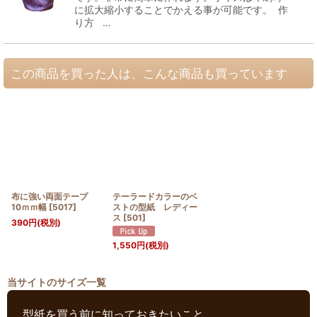
に拡大縮小することでかえる事が可能です。 作
り方 …
この商品を買った人は、こんな商品も買っています
布に強い両面テープ
テーラードカラーのベ
10ｍｍ幅
[
5017
]
ストの型紙 レディー
ス
[
501
]
390
円
(税別)
1,550
円
(税別)
当サイトのサイズ一覧
型紙を買う前に知っておきたいこと