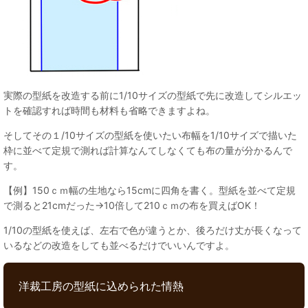
実際の型紙を改造する前に1/10サイズの型紙で先に改造してシルエッ
トを確認すれば時間も材料も省略できますよね。
そしてその１/10サイズの型紙を使いたい布幅を1/10サイズで描いた
枠に並べて定規で測れば計算なんてしなくても布の量が分かるんで
す。
【例】150ｃｍ幅の生地なら15cmに四角を書く。型紙を並べて定規
で測ると21cmだった→10倍して210ｃｍの布を買えばOK！
1/10の型紙を使えば、左右で色が違うとか、後ろだけ丈が長くなって
いるなどの改造をしても並べるだけでいいんですよ。
洋裁工房の型紙に込められた情熱