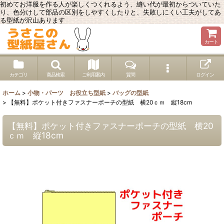
初めてお洋服を作る人が楽しくつくれるよう、縫い代が最初からついていた
り、色分けして部品の区別をしやすくしたりと、失敗しにくい工夫がしてあ
る型紙が沢山あります
カート
カテゴリ
商品検索
ご利用案内
質問
ログイン
ホーム
>
小物・パーツ お役立ち型紙
>
バッグの型紙
>
【無料】ポケット付きファスナーポーチの型紙 横20ｃｍ 縦18cm
【無料】ポケット付きファスナーポーチの型紙 横20
ｃｍ 縦18cm