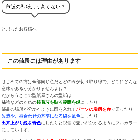
市販の型紙より高くない？
と思ったお客様へ
この値段には理由があります
はじめての方は全部同じ色だとどの線が切り取り線で、どこにどんな
意味があるか分かりませんよね？
だからうさこの型紙屋さんの型紙は
補強などのための
接着芯を貼る範囲を緑
にしたり
部品の場所が分かるように図を入れて
パーツの場所を赤
で囲ったり
改造や、柄合わせの基準になる線を鼠色
にしたり
出来上がり線を青色
にしたりと視覚で違いが分かるようにフルカラー
にしています。