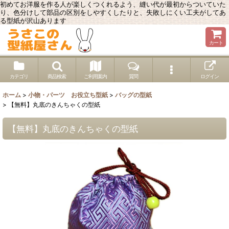
初めてお洋服を作る人が楽しくつくれるよう、縫い代が最初からついていた
り、色分けして部品の区別をしやすくしたりと、失敗しにくい工夫がしてあ
る型紙が沢山あります
カート
カテゴリ
商品検索
ご利用案内
質問
ログイン
ホーム
>
小物・パーツ お役立ち型紙
>
バッグの型紙
>
【無料】丸底のきんちゃくの型紙
【無料】丸底のきんちゃくの型紙