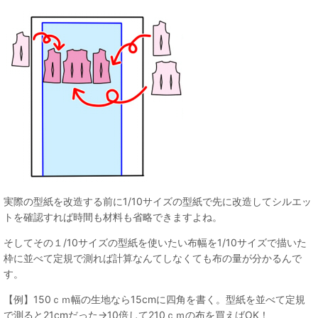
実際の型紙を改造する前に1/10サイズの型紙で先に改造してシルエッ
トを確認すれば時間も材料も省略できますよね。
そしてその１/10サイズの型紙を使いたい布幅を1/10サイズで描いた
枠に並べて定規で測れば計算なんてしなくても布の量が分かるんで
す。
【例】150ｃｍ幅の生地なら15cmに四角を書く。型紙を並べて定規
で測ると21cmだった→10倍して210ｃｍの布を買えばOK！