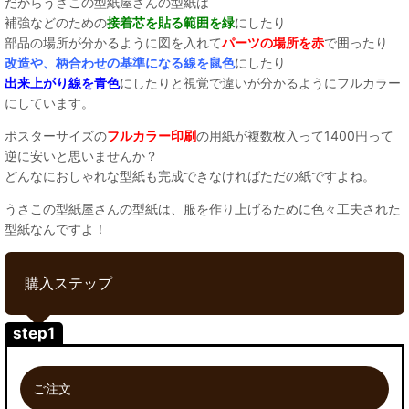
だからうさこの型紙屋さんの型紙は
補強などのための
接着芯を貼る範囲を緑
にしたり
部品の場所が分かるように図を入れて
パーツの場所を赤
で囲ったり
改造や、柄合わせの基準になる線を鼠色
にしたり
出来上がり線を青色
にしたりと視覚で違いが分かるようにフルカラー
にしています。
ポスターサイズの
フルカラー印刷
の用紙が複数枚入って1400円って
逆に安いと思いませんか？
どんなにおしゃれな型紙も完成できなければただの紙ですよね。
うさこの型紙屋さんの型紙は、服を作り上げるために色々工夫された
型紙なんですよ！
購入ステップ
step1
ご注文