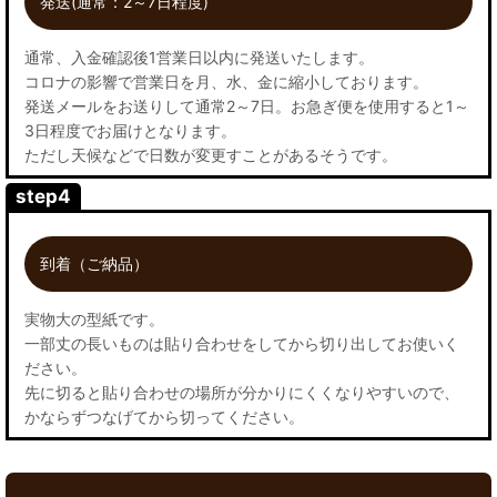
発送(通常：2～7日程度)
通常、入金確認後1営業日以内に発送いたします。
コロナの影響で営業日を月、水、金に縮小しております。
発送メールをお送りして通常2～7日。お急ぎ便を使用すると1～
3日程度でお届けとなります。
ただし天候などで日数が変更すことがあるそうです。
step4
到着（ご納品）
実物大の型紙です。
一部丈の長いものは貼り合わせをしてから切り出してお使いく
ださい。
先に切ると貼り合わせの場所が分かりにくくなりやすいので、
かならずつなげてから切ってください。