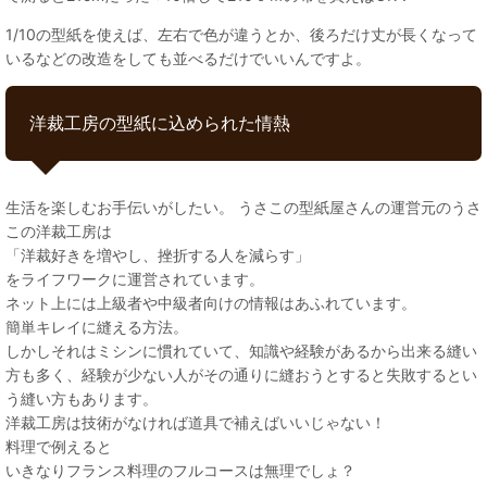
1/10の型紙を使えば、左右で色が違うとか、後ろだけ丈が長くなって
いるなどの改造をしても並べるだけでいいんですよ。
洋裁工房の型紙に込められた情熱
生活を楽しむお手伝いがしたい。 うさこの型紙屋さんの運営元のうさ
この洋裁工房は
「洋裁好きを増やし、挫折する人を減らす」
をライフワークに運営されています。
ネット上には上級者や中級者向けの情報はあふれています。
簡単キレイに縫える方法。
しかしそれはミシンに慣れていて、知識や経験があるから出来る縫い
方も多く、経験が少ない人がその通りに縫おうとすると失敗するとい
う縫い方もあります。
洋裁工房は技術がなければ道具で補えばいいじゃない！
料理で例えると
いきなりフランス料理のフルコースは無理でしょ？