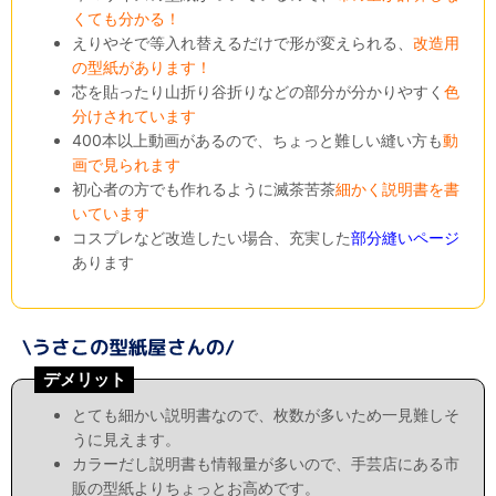
くても分かる！
えりやそで等入れ替えるだけで形が変えられる、
改造用
の型紙があります！
芯を貼ったり山折り谷折りなどの部分が分かりやすく
色
分けされています
400本以上動画があるので、ちょっと難しい縫い方も
動
画で見られます
初心者の方でも作れるように滅茶苦茶
細かく説明書を書
いています
コスプレなど改造したい場合、充実した
部分縫いページ
あります
デメリット
とても細かい説明書なので、枚数が多いため一見難しそ
うに見えます。
カラーだし説明書も情報量が多いので、手芸店にある市
販の型紙よりちょっとお高めです。