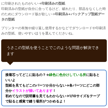
に印刷されたものがいい→
印刷済みの型紙
印刷済みの型紙が自分に合ってるけど、破れたり、部品をなくした時
のためにダウンロード版が欲しい→
印刷済み+バックアップ型紙デー
タの型紙
プリンターの有無や繰り返し使用するかなどでダウンロードや印刷済
みの型紙、使いやすいほうを選んでくださいね。
うさこの型紙を使うことでこのような問題が解決でき
ます
接着芯ってどこに貼るの？→
緑色に色分けしている所
に貼ると
いいよ
型紙を見てもどこのパーツか分からない→各パーツにどこの部
分か
イラストが描いてあります
！
初めてなので説明書を見てもわからない→1/10サイズをテープ
で貼ると感覚で縫う場所がつかめるよ！