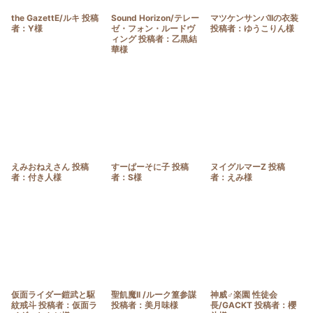
the GazettE/ルキ 投稿
Sound Horizon/テレー
マツケンサンバIIの衣装
者：Y様
ゼ・フォン・ルードヴ
投稿者：ゆうこりん様
ィング 投稿者：乙黒結
華様
えみおねえさん 投稿
すーぱーそに子 投稿
ヌイグルマーZ 投稿
者：付き人様
者：S様
者：えみ様
仮面ライダー鎧武と駆
聖飢魔II /ルーク篁参謀
神威♂楽園 性徒会
紋戒斗 投稿者：仮面ラ
投稿者：美月味様
長/GACKT 投稿者：櫻