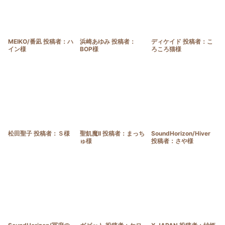
MEIKO/番凪 投稿者：ハ
浜崎あゆみ 投稿者：
ディケイド 投稿者：こ
イン様
BOP様
ろころ猫様
松田聖子 投稿者：Ｓ様
聖飢魔II 投稿者：まっち
SoundHorizon/Hiver
ゅ様
投稿者：さや様