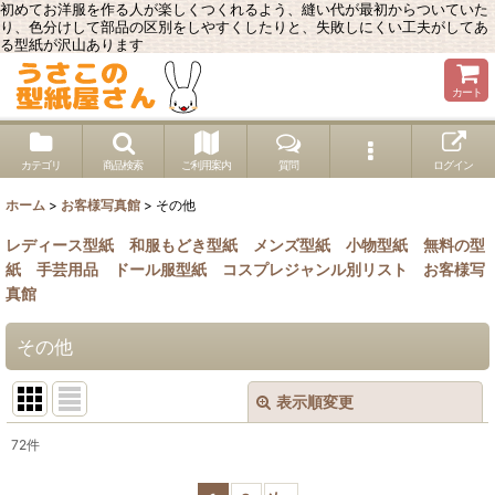
初めてお洋服を作る人が楽しくつくれるよう、縫い代が最初からついていた
り、色分けして部品の区別をしやすくしたりと、失敗しにくい工夫がしてあ
る型紙が沢山あります
カート
カテゴリ
商品検索
ご利用案内
質問
ログイン
ホーム
>
お客様写真館
>
その他
レディース型紙
和服もどき型紙
メンズ型紙
小物型紙
無料の型
紙
手芸用品
ドール服型紙
コスプレジャンル別リスト
お客様写
真館
その他
表示順変更
閉じる
72
件
表示数
: