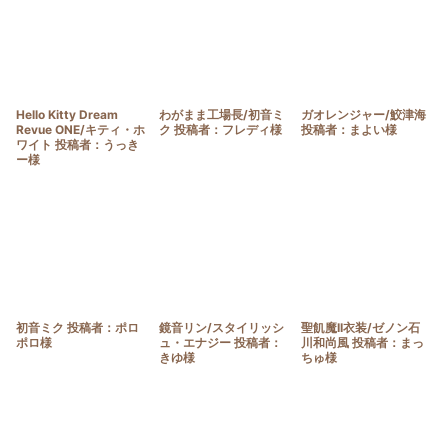
Hello Kitty Dream
わがまま工場長/初音ミ
ガオレンジャー/鮫津海
Revue ONE/キティ・ホ
ク 投稿者：フレディ様
投稿者：まよい様
ワイト 投稿者：うっき
ー様
初音ミク 投稿者：ポロ
鏡音リン/スタイリッシ
聖飢魔II衣装/ゼノン石
ポロ様
ュ・エナジー 投稿者：
川和尚風 投稿者：まっ
きゆ様
ちゅ様