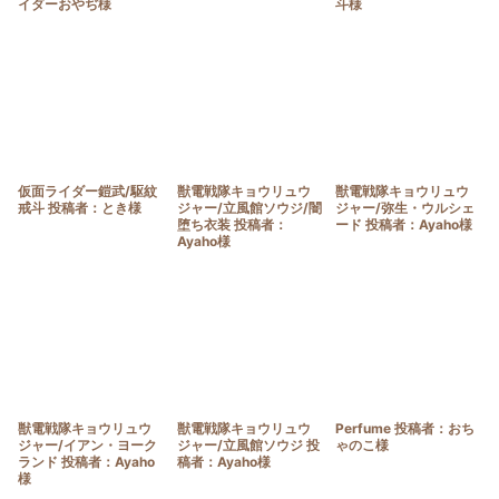
イダーおやぢ様
斗様
仮面ライダー鎧武/駆紋
獣電戦隊キョウリュウ
獣電戦隊キョウリュウ
戒斗 投稿者：とき様
ジャー/立風館ソウジ/闇
ジャー/弥生・ウルシェ
堕ち衣装 投稿者：
ード 投稿者：Ayaho様
Ayaho様
獣電戦隊キョウリュウ
獣電戦隊キョウリュウ
Perfume 投稿者：おち
ジャー/イアン・ヨーク
ジャー/立風館ソウジ 投
ゃのこ様
ランド 投稿者：Ayaho
稿者：Ayaho様
様