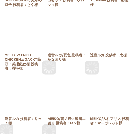
SoundHorizon/冥府の
ガゼット 投稿者：ケロ
X JAPAN 投稿者：紗姫
双子 投稿者：さや様
ママ様
様
YELLOW FRIED
巡音ルカ/双色 投稿者：
巡音ルカ 投稿者：恵様
CHICKENz/GACKT筆
たなまり様
頭：美濡戯仕様 投稿
者：櫻斗様
巡音ルカ 投稿者：りっ
MEIKO/龍ノ啼ク箱庭ニ
MEIKO/人柱アリス 投稿
く様
拠リ 投稿者：M.Y様
者：マーガレット様