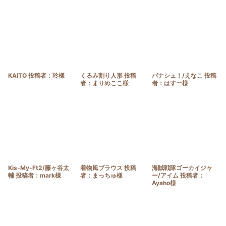
KAITO 投稿者：玲様
くるみ割り人形 投稿
パナシェ！/えなこ 投稿
者：まりめここ様
者：はすー様
Kis-My-Ft2/藤ヶ谷太
着物風ブラウス 投稿
海賊戦隊ゴーカイジャ
輔 投稿者：mark様
者：まっちゅ様
ー/アイム 投稿者：
Ayaho様