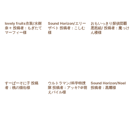
lovely fruits衣装/水樹
Sound Horizon/エリー
おもいっきり探偵団覇
奈々 投稿者：もぎたて
ザベト 投稿者：こしむ
悪怒組/ 投稿者：魔っけ
マーフィー様
様
ん楼様
すーぱーそに子 投稿
ウルトラマン/科学特捜
Sound Horizon/Noel
者：桃の猫缶様
隊 投稿者：アッキ?＠萌
投稿者：黒耀様
えバイル様