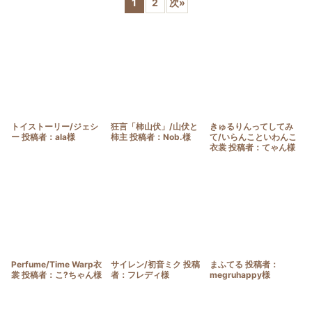
1
2
次
»
並び順
:
絞り込む
トイストーリー/ジェシ
狂言「柿山伏」/山伏と
きゅるりんってしてみ
ー 投稿者：ala様
柿主 投稿者：Nob.様
て/いらんこといわんこ
衣裳 投稿者：てゃん様
Perfume/Time Warp衣
サイレン/初音ミク 投稿
まふてる 投稿者：
裳 投稿者：こ?ちゃん様
者：フレディ様
megruhappy様