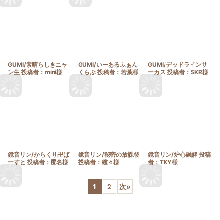
GUMI/素晴らしきニャ
GUMI/いーあるふぁん
GUMI/デッドラインサ
ン生 投稿者：mini様
くらぶ 投稿者：若葉様
ーカス 投稿者：SKR様
鏡音リン/からくり卍ば
鏡音リン/秘密の放課後
鏡音リン/炉心融解 投稿
ーすと 投稿者：匿名様
投稿者：縷々様
者：TKY様
1
2
次
»