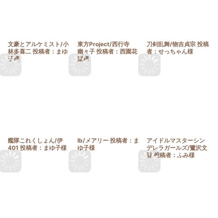
文豪とアルケミスト/小
東方Project/西行寺
刀剣乱舞/物吉貞宗 投稿
林多喜二 投稿者：まゆ
幽々子 投稿者：西園花
者：せっちゃん様
子様
梨様
艦隊これくしょん/伊
Ib/メアリー 投稿者：ま
アイドルマスターシン
401 投稿者：まゆ子様
ゆ子様
デレラガールズ/鷺沢文
香 投稿者：ふみ様