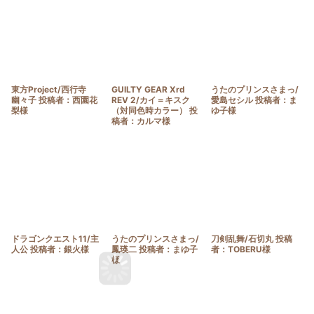
東方Project/西行寺
GUILTY GEAR Xrd
うたのプリンスさまっ/
幽々子 投稿者：西園花
REV 2/カイ＝キスク
愛島セシル 投稿者：ま
梨様
（対同色時カラー） 投
ゆ子様
稿者：カルマ様
ドラゴンクエスト11/主
うたのプリンスさまっ/
刀剣乱舞/石切丸 投稿
人公 投稿者：銀火様
鳳瑛二 投稿者：まゆ子
者：TOBERU様
様