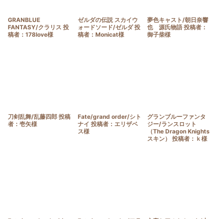
GRANBLUE
ゼルダの伝説 スカイウ
夢色キャスト/朝日奈響
FANTASY/クラリス 投
ォードソード/ゼルダ 投
也 源氏物語 投稿者：
稿者：178love様
稿者：Monicat様
御子柴様
刀剣乱舞/乱藤四郎 投稿
Fate/grand order/シト
グランブルーファンタ
者：壱矢様
ナイ 投稿者：エリザベ
ジー/ランスロット
ス様
（The Dragon Knights
スキン） 投稿者：ｋ様