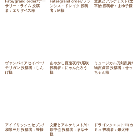
Fate/grand order/ナー
Fate/grand order/フラ
文豪とアルケミスト/太
サリー・ライム 投稿
ンシス・ドレイク 投稿
宰治 投稿者：まゆ子様
者：エリザベス様
者：M様
ヴァンパイアセイバー/
あやかし百鬼夜行/尾咲
ミュージカル刀剣乱舞/
モリガン 投稿者：しん
投稿者：にゃんたろう
物吉貞宗 投稿者：せっ
げ様
様
ちゃん様
アイドリッシュセブン/
文豪とアルケミスト/中
ドラゴンクエスト11/カ
和泉三月 投稿者：笹様
原中也 投稿者：まゆ子
ミュ 投稿者：銀火様
様