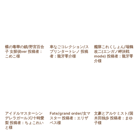
蝶の毒華の鎖/野宮百合
車なごコレクション/ス
艦隊これくしょん/瑞鶴
子 女探偵ver 投稿者：
プリンタートレノ 投稿
改二(エンガノ岬決戦
こめこ様
者：龍牙零介様
mode) 投稿者：龍牙零
介様
アイドルマスターシン
Fate/grand order/女マ
文豪とアルケミスト/国
デレラガールズ/十時愛
スター 投稿者：エリザ
木田独歩 投稿者：まゆ
梨 投稿者：ちょこれい
ベス様
子様
と様