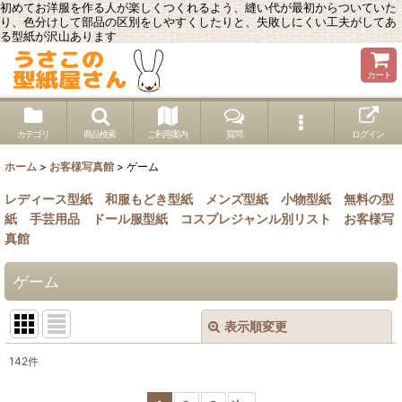
初めてお洋服を作る人が楽しくつくれるよう、縫い代が最初からついていた
り、色分けして部品の区別をしやすくしたりと、失敗しにくい工夫がしてあ
る型紙が沢山あります
カート
カテゴリ
商品検索
ご利用案内
質問
ログイン
ホーム
>
お客様写真館
>
ゲーム
レディース型紙
和服もどき型紙
メンズ型紙
小物型紙
無料の型
紙
手芸用品
ドール服型紙
コスプレジャンル別リスト
お客様写
真館
ゲーム
表示順変更
閉じる
142
件
表示数
: