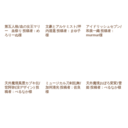
第五人格/血の女王マリ
文豪とアルケミスト/坪
アイドリッシュセブン/
ー 血祭り 投稿者：め
内逍遥 投稿者：まゆ子
和泉一織 投稿者：
ろりーぬ様
様
murmur様
天外魔境風雲カブキ伝/
ミュージカル刀剣乱舞/
天外魔境おぼろ変変/雪
世阿弥(没デザイン) 投
加州清光 投稿者：佐良
姫 投稿者：べるなか様
稿者：べるなか様
様