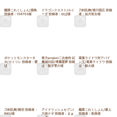
艦隊これくしょん/鹿島
ドラゴンクエスト/ルイ
刀剣乱舞/堀川国広 投稿
投稿者：159753様
ーダ 投稿者：ゆぱ様
者：如月彩女様
ポケットモンスターＢ
東方project二次創作 紅
葛葉ライドウ対アバド
Ｗ/カミツレ 投稿者：愛
魔城伝説/博麗霊夢 投稿
ン王/葛葉ライドウ 投稿
様
者：龍牙零介様
者：銀火様
刀剣乱舞/髭切 投稿者：
アイドリッシュセブン/
艦隊これくしょん/最上
RIKU様
六弥ナギ 投稿者：まぁ
投稿者：刺身様