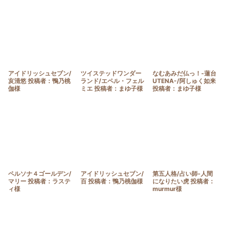
アイドリッシュセブン/
ツイステッドワンダー
なむあみだ仏っ！-蓮台
亥清悠 投稿者：鴨乃桃
ランド/エペル・フェル
UTENA-/阿しゅく如来
伽様
ミエ 投稿者：まゆ子様
投稿者：まゆ子様
ペルソナ４ゴールデン/
アイドリッシュセブン/
第五人格/占い師-人間
マリー 投稿者：ラステ
百 投稿者：鴨乃桃伽様
になりたい虎 投稿者：
ィ様
murmur様