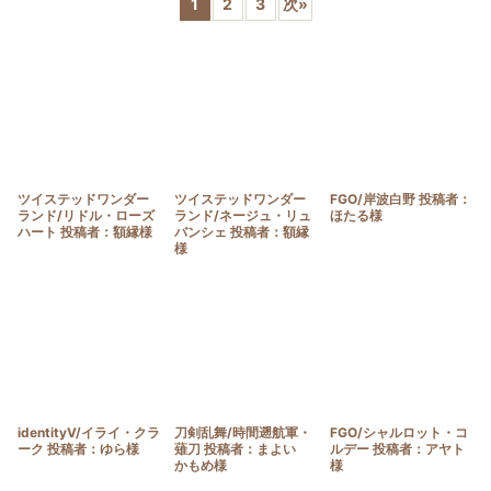
1
2
3
次
»
並び順
:
絞り込む
ツイステッドワンダー
ツイステッドワンダー
FGO/岸波白野 投稿者：
ランド/リドル・ローズ
ランド/ネージュ・リュ
ほたる様
ハート 投稿者：額縁様
バンシェ 投稿者：額縁
様
identityV/イライ・クラ
刀剣乱舞/時間遡航軍・
FGO/シャルロット・コ
ーク 投稿者：ゆら様
薙刀 投稿者：まよい
ルデー 投稿者：アヤト
かもめ様
様