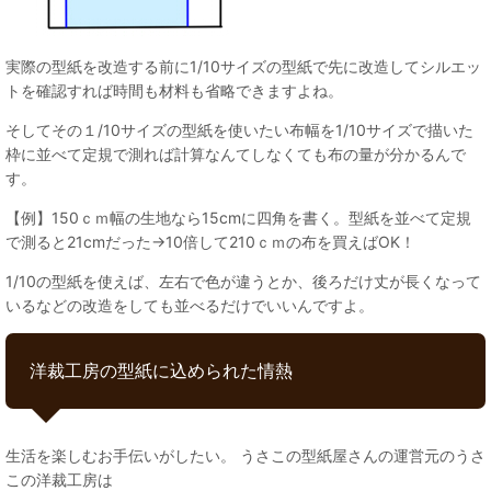
実際の型紙を改造する前に1/10サイズの型紙で先に改造してシルエッ
トを確認すれば時間も材料も省略できますよね。
そしてその１/10サイズの型紙を使いたい布幅を1/10サイズで描いた
枠に並べて定規で測れば計算なんてしなくても布の量が分かるんで
す。
【例】150ｃｍ幅の生地なら15cmに四角を書く。型紙を並べて定規
で測ると21cmだった→10倍して210ｃｍの布を買えばOK！
1/10の型紙を使えば、左右で色が違うとか、後ろだけ丈が長くなって
いるなどの改造をしても並べるだけでいいんですよ。
洋裁工房の型紙に込められた情熱
生活を楽しむお手伝いがしたい。 うさこの型紙屋さんの運営元のうさ
この洋裁工房は