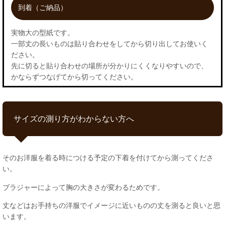
到着（ご納品）
実物大の型紙です。
一部丈の長いものは貼り合わせをしてから切り出してお使いく
ださい。
先に切ると貼り合わせの場所が分かりにくくなりやすいので、
かならずつなげてから切ってください。
サイズの測り方がわからない方へ
そのお洋服を着る時につける予定の下着を付けてから測ってくださ
い。
ブラジャーによって胸の大きさが変わるためです。
丈などはお手持ちの洋服でイメージに近いものの丈を測ると良いと思
います。