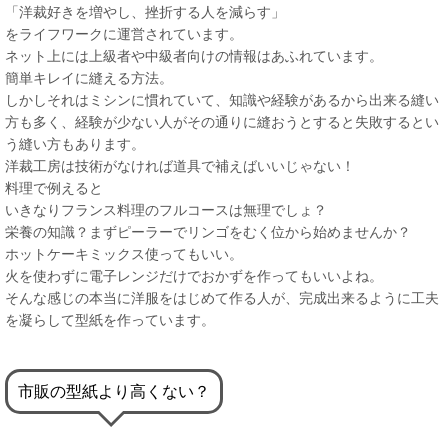
「洋裁好きを増やし、挫折する人を減らす」
をライフワークに運営されています。
ネット上には上級者や中級者向けの情報はあふれています。
簡単キレイに縫える方法。
しかしそれはミシンに慣れていて、知識や経験があるから出来る縫い
方も多く、経験が少ない人がその通りに縫おうとすると失敗するとい
う縫い方もあります。
洋裁工房は技術がなければ道具で補えばいいじゃない！
料理で例えると
いきなりフランス料理のフルコースは無理でしょ？
栄養の知識？まずピーラーでリンゴをむく位から始めませんか？
ホットケーキミックス使ってもいい。
火を使わずに電子レンジだけでおかずを作ってもいいよね。
そんな感じの本当に洋服をはじめて作る人が、完成出来るように工夫
を凝らして型紙を作っています。
市販の型紙より高くない？