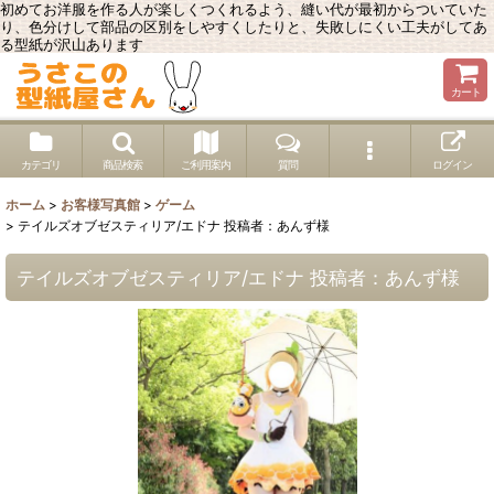
初めてお洋服を作る人が楽しくつくれるよう、縫い代が最初からついていた
り、色分けして部品の区別をしやすくしたりと、失敗しにくい工夫がしてあ
る型紙が沢山あります
カート
カテゴリ
商品検索
ご利用案内
質問
ログイン
ホーム
>
お客様写真館
>
ゲーム
>
テイルズオブゼスティリア/エドナ 投稿者：あんず様
テイルズオブゼスティリア/エドナ 投稿者：あんず様