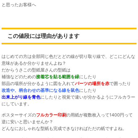
と思ったお客様へ
この値段には理由があります
はじめての方は全部同じ色だとどの線が切り取り線で、どこにどんな
意味があるか分かりませんよね？
だからうさこの型紙屋さんの型紙は
補強などのための
接着芯を貼る範囲を緑
にしたり
部品の場所が分かるように図を入れて
パーツの場所を赤
で囲ったり
改造や、柄合わせの基準になる線を鼠色
にしたり
出来上がり線を青色
にしたりと視覚で違いが分かるようにフルカラー
にしています。
ポスターサイズの
フルカラー印刷
の用紙が複数枚入って1400円って
逆に安いと思いませんか？
どんなにおしゃれな型紙も完成できなければただの紙ですよね。