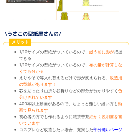
メリット
1/10サイズの型紙がついているので、
縫う前に形が
把握
できる
1/10サイズの型紙がついているので、
布の量が計算しな
くても分かる！
えりやそで等入れ替えるだけで形が変えられる、
改造用
の型紙があります！
芯を貼ったり山折り谷折りなどの部分が分かりやすく
色
分けされています
400本以上動画があるので、ちょっと難しい縫い方も
動
画で見られます
初心者の方でも作れるように滅茶苦茶
細かく説明書を書
いています
コスプレなど改造したい場合、充実した
部分縫いページ