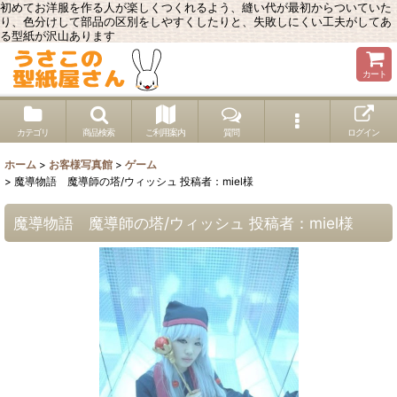
初めてお洋服を作る人が楽しくつくれるよう、縫い代が最初からついていた
り、色分けして部品の区別をしやすくしたりと、失敗しにくい工夫がしてあ
る型紙が沢山あります
カート
カテゴリ
商品検索
ご利用案内
質問
ログイン
ホーム
>
お客様写真館
>
ゲーム
>
魔導物語 魔導師の塔/ウィッシュ 投稿者：miel様
魔導物語 魔導師の塔/ウィッシュ 投稿者：miel様