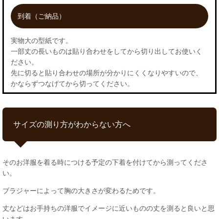
到着（ご納品）
実物大の型紙です。
一部丈の長いものは貼り合わせをしてから切り出してお使いく
ださい。
先に切ると貼り合わせの場所が分かりにくくなりやすいので、
かならずつなげてから切ってください。
サイズの測り方がわからない方へ
そのお洋服を着る時につける予定の下着を付けてから測ってくださ
い。
ブラジャーによって胸の大きさが変わるためです。
丈などはお手持ちの洋服でイメージに近いものの丈を測ると良いと思
います。