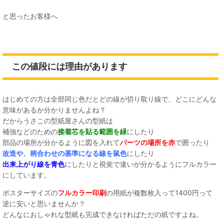
と思ったお客様へ
この値段には理由があります
はじめての方は全部同じ色だとどの線が切り取り線で、どこにどんな
意味があるか分かりませんよね？
だからうさこの型紙屋さんの型紙は
補強などのための
接着芯を貼る範囲を緑
にしたり
部品の場所が分かるように図を入れて
パーツの場所を赤
で囲ったり
改造や、柄合わせの基準になる線を鼠色
にしたり
出来上がり線を青色
にしたりと視覚で違いが分かるようにフルカラー
にしています。
ポスターサイズの
フルカラー印刷
の用紙が複数枚入って1400円って
逆に安いと思いませんか？
どんなにおしゃれな型紙も完成できなければただの紙ですよね。