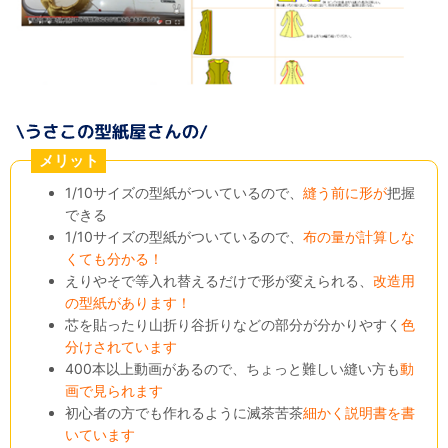
メリット
1/10サイズの型紙がついているので、
縫う前に形が
把握
できる
1/10サイズの型紙がついているので、
布の量が計算しな
くても分かる！
えりやそで等入れ替えるだけで形が変えられる、
改造用
の型紙があります！
芯を貼ったり山折り谷折りなどの部分が分かりやすく
色
分けされています
400本以上動画があるので、ちょっと難しい縫い方も
動
画で見られます
初心者の方でも作れるように滅茶苦茶
細かく説明書を書
いています