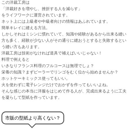
この洋裁工房は
「洋裁好きを増やし、挫折する人を減らす」
をライフワークに運営されています。
ネット上には上級者や中級者向けの情報はあふれています。
簡単キレイに縫える方法。
しかしそれはミシンに慣れていて、知識や経験があるから出来る縫い
方も多く、経験が少ない人がその通りに縫おうとすると失敗するとい
う縫い方もあります。
洋裁工房は技術がなければ道具で補えばいいじゃない！
料理で例えると
いきなりフランス料理のフルコースは無理でしょ？
栄養の知識？まずピーラーでリンゴをむく位から始めませんか？
ホットケーキミックス使ってもいい。
火を使わずに電子レンジだけでおかずを作ってもいいよね。
そんな感じの本当に洋服をはじめて作る人が、完成出来るように工夫
を凝らして型紙を作っています。
市販の型紙より高くない？