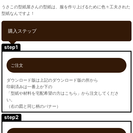
うさこの型紙屋さんの型紙は、服を作り上げるために色々工夫された
型紙なんですよ！
購入ステップ
step1
ご注文
ダウンロード版は上記のダウンロード版の所から
印刷済みは一番上か下の
「型紙や材料を宅配希望の方はこちら」から注文してくださ
い。
（右の図と同じ柄のバナー）
step2