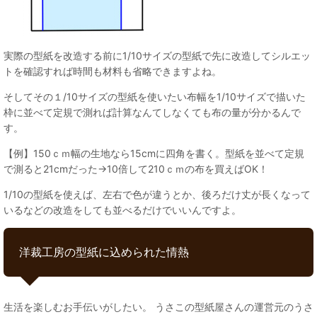
実際の型紙を改造する前に1/10サイズの型紙で先に改造してシルエッ
トを確認すれば時間も材料も省略できますよね。
そしてその１/10サイズの型紙を使いたい布幅を1/10サイズで描いた
枠に並べて定規で測れば計算なんてしなくても布の量が分かるんで
す。
【例】150ｃｍ幅の生地なら15cmに四角を書く。型紙を並べて定規
で測ると21cmだった→10倍して210ｃｍの布を買えばOK！
1/10の型紙を使えば、左右で色が違うとか、後ろだけ丈が長くなって
いるなどの改造をしても並べるだけでいいんですよ。
洋裁工房の型紙に込められた情熱
生活を楽しむお手伝いがしたい。 うさこの型紙屋さんの運営元のうさ