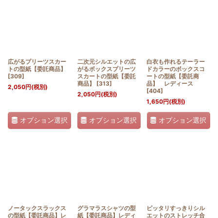
並び順
:
絞り込む
広がるプリーツスカー
二次元シルエットの広
白衣も作れるテーラー
トの型紙【委託商品】
がるボックスプリーツ
ドカラーのボックスコ
[
309
]
スカートの型紙【委託
ートの型紙【委託商
商品】
[
313
]
品】 レディース
2,050
円
(税別)
[
404
]
2,050
円
(税別)
1,650
円
(税別)
オプション選択
オプション選択
オプション選択
ノータックスラックス
グラマラスシャツの型
ピッタリすっきりシル
の型紙【委託商品】レ
紙【委託商品】レディ
エットのストレッチ合