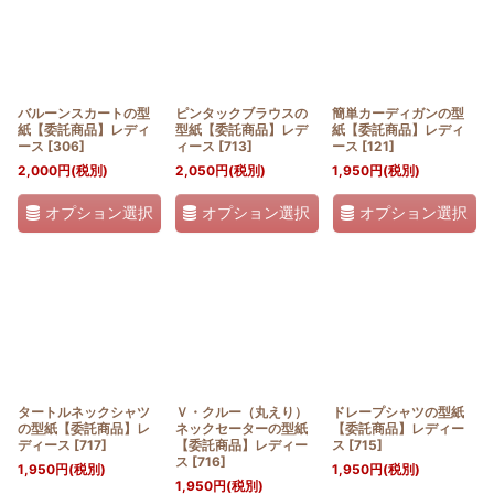
バルーンスカートの型
ピンタックブラウスの
簡単カーディガンの型
紙【委託商品】レディ
型紙【委託商品】レデ
紙【委託商品】レディ
ース
[
306
]
ィース
[
713
]
ース
[
121
]
2,000
円
(税別)
2,050
円
(税別)
1,950
円
(税別)
オプション選択
オプション選択
オプション選択
タートルネックシャツ
Ｖ・クルー（丸えり）
ドレープシャツの型紙
の型紙【委託商品】レ
ネックセーターの型紙
【委託商品】レディー
ディース
[
717
]
【委託商品】レディー
ス
[
715
]
ス
[
716
]
1,950
円
(税別)
1,950
円
(税別)
1,950
円
(税別)