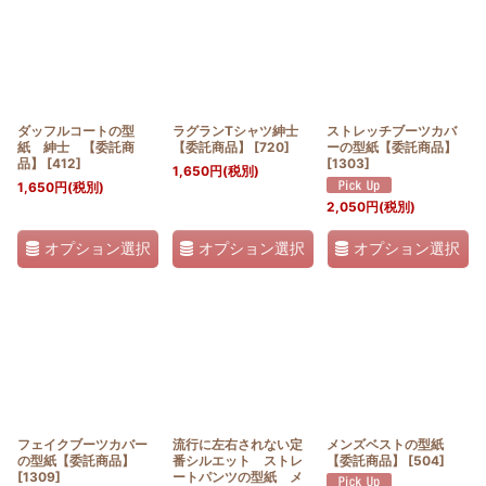
ダッフルコートの型
ラグランTシャツ紳士
ストレッチブーツカバ
紙 紳士 【委託商
【委託商品】
[
720
]
ーの型紙【委託商品】
品】
[
412
]
[
1303
]
1,650
円
(税別)
1,650
円
(税別)
2,050
円
(税別)
オプション選択
オプション選択
オプション選択
フェイクブーツカバー
流行に左右されない定
メンズベストの型紙
の型紙【委託商品】
番シルエット ストレ
【委託商品】
[
504
]
[
1309
]
ートパンツの型紙 メ