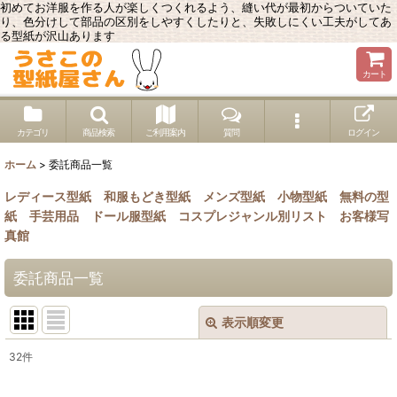
初めてお洋服を作る人が楽しくつくれるよう、縫い代が最初からついていた
り、色分けして部品の区別をしやすくしたりと、失敗しにくい工夫がしてあ
る型紙が沢山あります
カート
カテゴリ
商品検索
ご利用案内
質問
ログイン
ホーム
>
委託商品一覧
レディース型紙
和服もどき型紙
メンズ型紙
小物型紙
無料の型
紙
手芸用品
ドール服型紙
コスプレジャンル別リスト
お客様写
真館
委託商品一覧
表示順変更
閉じる
32
件
表示数
: