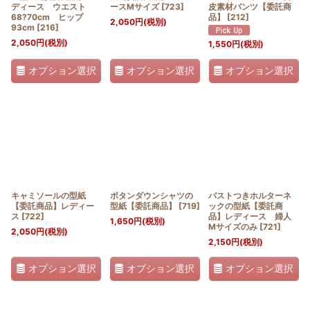
ディース ウエスト
ースMサイズ
[
723
]
皮素材パンツ【委託商
68?70cm ヒップ
品】
[
212
]
2,050
円
(税別)
93cm
[
216
]
2,050
円
(税別)
1,550
円
(税別)
オプション選択
オプション選択
オプション選択
キャミソールの型紙
ボタンダウンシャツの
バストつきホルターネ
【委託商品】レディー
型紙【委託商品】
[
719
]
ックの型紙【委託商
ス
[
722
]
品】レディース 婦人
1,650
円
(税別)
Mサイズのみ
[
721
]
2,050
円
(税別)
2,150
円
(税別)
オプション選択
オプション選択
オプション選択