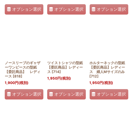
オプション選択
オプション選択
オプション選択
ノースリーブのギャザ
ツイストシャツの型紙
ホルターネックの型紙
ーワンピースの型紙
【委託商品】レディー
【委託商品】レディー
【委託商品】 レディ
ス
[
714
]
ス 婦人Mサイズのみ
ース
[
818
]
[
712
]
1,950
円
(税別)
1,900
円
(税別)
1,950
円
(税別)
オプション選択
オプション選択
オプション選択