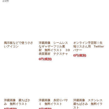
23
件
表示数
:
並び順
:
絞り込む
掲示板などで使う小さ
洋裁画像 シームレス
オンライン手芸部！生
いアイコン
なギャザーフリル素
地リスさん用 Twitter
材 無料イラスト ３D
バナー
表面素材 テクスチャ
0
円
(税別)
0
円
(税別)
洋裁画像 裁ちばさ
洋裁画像 糸切りバサ
洋裁画像 ステンレス
み 無料イラスト
ミ 無料イラスト
裁ちばさみ 無料イラ
スト