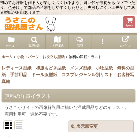
初めてお洋服を作る人が楽しくつくれるよう、縫い代が最初からついていた
り、色分けして部品の区別をしやすくしたりと、失敗しにくい工夫がしてあ
る型紙が沢山あります
カート
カテゴリ
商品検索
ご利用案内
質問
ログイン
ホーム
>
小物・パーツ お役立ち型紙
>
無料の洋裁イラスト
レディース型紙
和服もどき型紙
メンズ型紙
小物型紙
無料の型
紙
手芸用品
ドール服型紙
コスプレジャンル別リスト
お客様写
真館
無料の洋裁イラスト
うさこがサイトの画像解説用に描いた洋裁用品などのイラスト。
商用利用可 連絡不要です。
表示順変更
閉じる