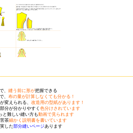
ので、
縫う前に形が
把握できる
ので、
布の量が計算しなくても分かる！
が変えられる、
改造用の型紙があります！
部分が分かりやすく
色分けされています
ょっと難しい縫い方も
動画で見られます
苦茶
細かく説明書を書いています
実した
部分縫いページ
あります