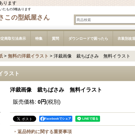
あります
いたもの3種あります
さこの型紙屋さん
特定商取引法表示
特集
質問
ダウンロードで困ったら
衣装別改
紙
>
無料の洋裁イラスト
>
洋裁画像 裁ちばさみ 無料イラスト
イラスト
洋裁画像 裁ちばさみ 無料イラスト
販売価格
:
0円
(税別)
Facebookでシェア
返品特約に関する重要事項