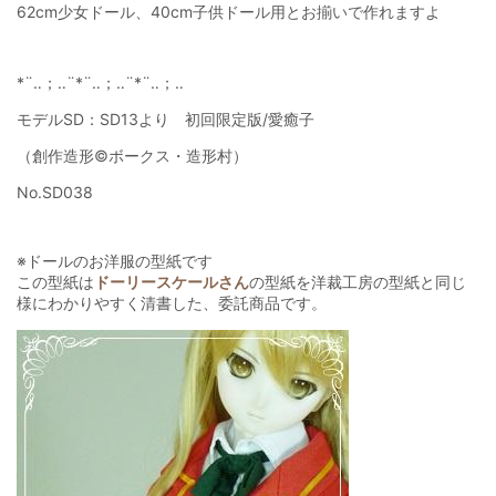
62cm少女ドール、40cm子供ドール用とお揃いで作れますよ
*¨‥；‥¨*¨‥；‥¨*¨‥；‥
モデルSD：SD13より 初回限定版/愛癒子
（創作造形©ボークス・造形村）
No.SD038
※ドールのお洋服の型紙です
この型紙は
ドーリースケールさん
の型紙を洋裁工房の型紙と同じ
様にわかりやすく清書した、委託商品です。