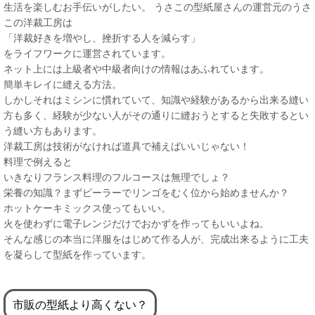
生活を楽しむお手伝いがしたい。 うさこの型紙屋さんの運営元のうさ
この洋裁工房は
「洋裁好きを増やし、挫折する人を減らす」
をライフワークに運営されています。
ネット上には上級者や中級者向けの情報はあふれています。
簡単キレイに縫える方法。
しかしそれはミシンに慣れていて、知識や経験があるから出来る縫い
方も多く、経験が少ない人がその通りに縫おうとすると失敗するとい
う縫い方もあります。
洋裁工房は技術がなければ道具で補えばいいじゃない！
料理で例えると
いきなりフランス料理のフルコースは無理でしょ？
栄養の知識？まずピーラーでリンゴをむく位から始めませんか？
ホットケーキミックス使ってもいい。
火を使わずに電子レンジだけでおかずを作ってもいいよね。
そんな感じの本当に洋服をはじめて作る人が、完成出来るように工夫
を凝らして型紙を作っています。
市販の型紙より高くない？