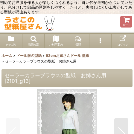
初めてお洋服を作る人が楽しくつくれるよう、縫い代が最初からついていた
り、色分けして部品の区別をしやすくしたりと、失敗しにくい工夫がしてあ
る型紙が沢山あります
カート
カテゴリ
商品検索
ご利用案内
質問
ログイン
ホーム
>
ドール服の型紙
>
62cmお姉さんドール 型紙
>
セーラーカラーブラウスの型紙 お姉さん用
セーラーカラーブラウスの型紙 お姉さん用
[
2101_g13
]