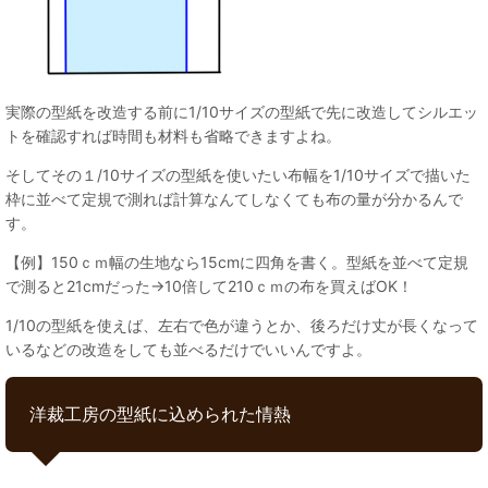
実際の型紙を改造する前に1/10サイズの型紙で先に改造してシルエッ
トを確認すれば時間も材料も省略できますよね。
そしてその１/10サイズの型紙を使いたい布幅を1/10サイズで描いた
枠に並べて定規で測れば計算なんてしなくても布の量が分かるんで
す。
【例】150ｃｍ幅の生地なら15cmに四角を書く。型紙を並べて定規
で測ると21cmだった→10倍して210ｃｍの布を買えばOK！
1/10の型紙を使えば、左右で色が違うとか、後ろだけ丈が長くなって
いるなどの改造をしても並べるだけでいいんですよ。
洋裁工房の型紙に込められた情熱