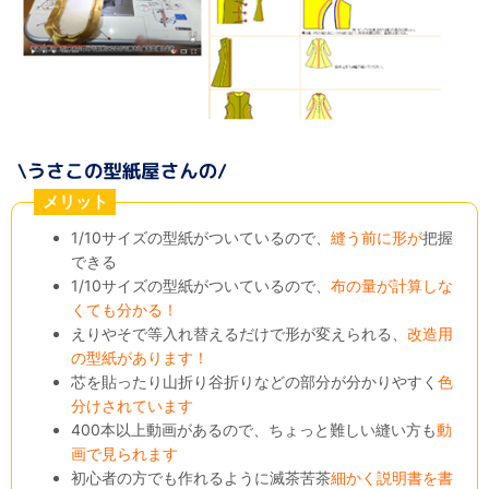
メリット
1/10サイズの型紙がついているので、
縫う前に形が
把握
できる
1/10サイズの型紙がついているので、
布の量が計算しな
くても分かる！
えりやそで等入れ替えるだけで形が変えられる、
改造用
の型紙があります！
芯を貼ったり山折り谷折りなどの部分が分かりやすく
色
分けされています
400本以上動画があるので、ちょっと難しい縫い方も
動
画で見られます
初心者の方でも作れるように滅茶苦茶
細かく説明書を書