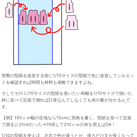
実際の型紙を改造する前に1/10サイズの型紙で先に改造してシルエッ
トを確認すれば時間も材料も省略できますよね。
そしてその１/10サイズの型紙を使いたい布幅を1/10サイズで描いた
枠に並べて定規で測れば計算なんてしなくても布の量が分かるんで
す。
【例】150ｃｍ幅の生地なら15cmに四角を書く。型紙を並べて定規
で測ると21cmだった→10倍して210ｃｍの布を買えばOK！
1/10の型紙を使えば、左右で色が違うとか、後ろだけ丈が長くなって