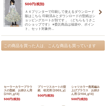
500
円
(税別)
Ａ４プリンターで印刷して使えるダウンロード
版はこちら 印刷済みとダウンロードの型紙はシ
ョッピングカートが別です 。（どちらもうさこ
のショップです） ※委託商品は福袋や、ポイン
ト、セット対象外…
この商品を買った人は、こんな商品も買っています
セーラーカラーブラウ
プリーツスカートの型
シャツカラー燕尾編み
スの型紙 お姉さん用
紙 幼児用
[
2003_y
]
上げブラウス お姉さ
[
2101_g13
]
ん用
[
2104_g13
]
500
円
(税別)
500
円
(税別)
500
円
(税別)