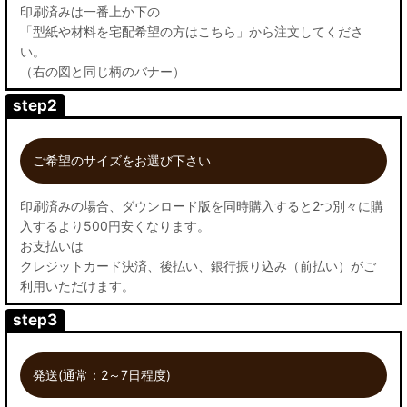
印刷済みは一番上か下の
「型紙や材料を宅配希望の方はこちら」から注文してくださ
い。
（右の図と同じ柄のバナー）
step2
ご希望のサイズをお選び下さい
印刷済みの場合、ダウンロード版を同時購入すると2つ別々に購
入するより500円安くなります。
お支払いは
クレジットカード決済、後払い、銀行振り込み（前払い）がご
利用いただけます。
step3
発送(通常：2～7日程度)