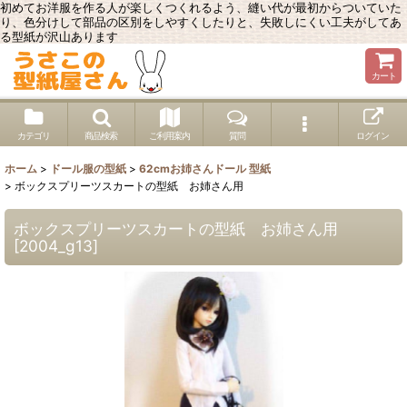
初めてお洋服を作る人が楽しくつくれるよう、縫い代が最初からついていた
り、色分けして部品の区別をしやすくしたりと、失敗しにくい工夫がしてあ
る型紙が沢山あります
カート
カテゴリ
商品検索
ご利用案内
質問
ログイン
ホーム
>
ドール服の型紙
>
62cmお姉さんドール 型紙
>
ボックスプリーツスカートの型紙 お姉さん用
ボックスプリーツスカートの型紙 お姉さん用
[
2004_g13
]