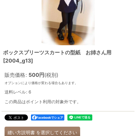
ボックスプリーツスカートの型紙 お姉さん用
[
2004_g13
]
販売価格
:
500
円
(税別)
オプションにより価格が変わる場合もあります。
送料レベル
:
6
この商品はポイント利用の対象外です。
Facebookでシェア
縫い方説明書
を選択してください