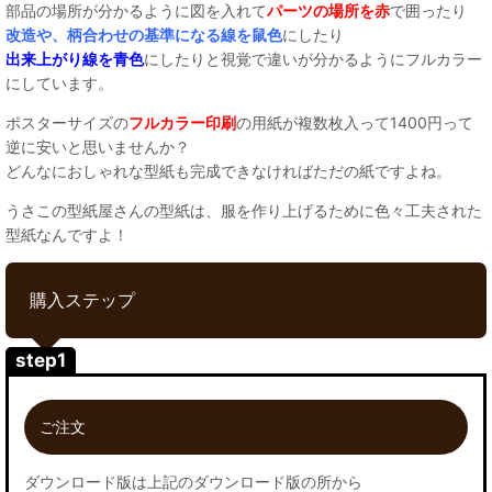
部品の場所が分かるように図を入れて
パーツの場所を赤
で囲ったり
改造や、柄合わせの基準になる線を鼠色
にしたり
出来上がり線を青色
にしたりと視覚で違いが分かるようにフルカラー
にしています。
ポスターサイズの
フルカラー印刷
の用紙が複数枚入って1400円って
逆に安いと思いませんか？
どんなにおしゃれな型紙も完成できなければただの紙ですよね。
うさこの型紙屋さんの型紙は、服を作り上げるために色々工夫された
型紙なんですよ！
購入ステップ
step1
ご注文
ダウンロード版は上記のダウンロード版の所から