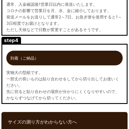
通常、入金確認後1営業日以内に発送いたします。
コロナの影響で営業日を月、水、金に縮小しております。
発送メールをお送りして通常2～7日。お急ぎ便を使用すると1～
3日程度でお届けとなります。
ただし天候などで日数が変更すことがあるそうです。
step4
到着（ご納品）
実物大の型紙です。
一部丈の長いものは貼り合わせをしてから切り出してお使いく
ださい。
先に切ると貼り合わせの場所が分かりにくくなりやすいので、
かならずつなげてから切ってください。
サイズの測り方がわからない方へ