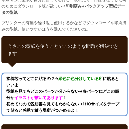
のためにダウンロード版が欲しい→
印刷済み+バックアップ型紙デー
タの型紙
プリンターの有無や繰り返し使用するかなどでダウンロードや印刷済
みの型紙、使いやすいほうを選んでくださいね。
うさこの型紙を使うことでこのような問題が解決でき
ます
接着芯ってどこに貼るの？→
緑色に色分けしている所
に貼ると
いいよ
型紙を見てもどこのパーツか分からない→各パーツにどこの部
分か
イラストが描いてあります
！
初めてなので説明書を見てもわからない→1/10サイズをテープ
で貼ると感覚で縫う場所がつかめるよ！