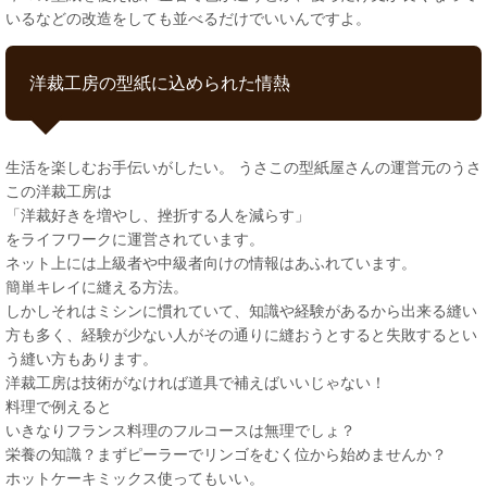
いるなどの改造をしても並べるだけでいいんですよ。
洋裁工房の型紙に込められた情熱
生活を楽しむお手伝いがしたい。 うさこの型紙屋さんの運営元のうさ
この洋裁工房は
「洋裁好きを増やし、挫折する人を減らす」
をライフワークに運営されています。
ネット上には上級者や中級者向けの情報はあふれています。
簡単キレイに縫える方法。
しかしそれはミシンに慣れていて、知識や経験があるから出来る縫い
方も多く、経験が少ない人がその通りに縫おうとすると失敗するとい
う縫い方もあります。
洋裁工房は技術がなければ道具で補えばいいじゃない！
料理で例えると
いきなりフランス料理のフルコースは無理でしょ？
栄養の知識？まずピーラーでリンゴをむく位から始めませんか？
ホットケーキミックス使ってもいい。