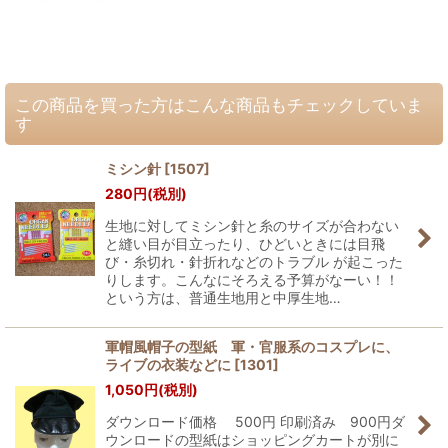
この商品を買った方はこんな商品もチェックしていま
す
ミシン針
[
1507
]
280
円
(税別)
生地に対してミシン針と糸のサイズが合わない
と縫い目が目立ったり、ひどいときには目飛
び・糸切れ・針折れなどのトラブル が起こった
りします。こんなにそろえる予算がなーい！！
という方は、普通生地用と中厚生地…
軍帽風帽子の型紙 軍・官服系のコスプレに、
ライブの衣装などに
[
1301
]
1,050
円
(税別)
ダウンロード価格 500円 印刷済み 900円ダ
ウンロードの型紙はショッピングカートが別に