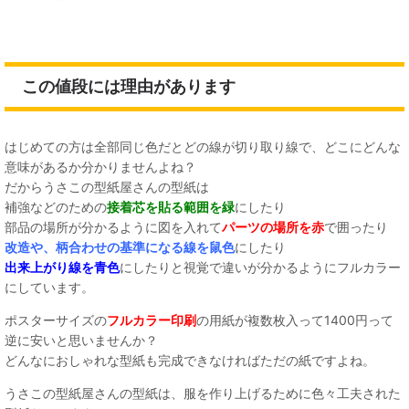
この値段には理由があります
はじめての方は全部同じ色だとどの線が切り取り線で、どこにどんな
意味があるか分かりませんよね？
だからうさこの型紙屋さんの型紙は
補強などのための
接着芯を貼る範囲を緑
にしたり
部品の場所が分かるように図を入れて
パーツの場所を赤
で囲ったり
改造や、柄合わせの基準になる線を鼠色
にしたり
出来上がり線を青色
にしたりと視覚で違いが分かるようにフルカラー
にしています。
ポスターサイズの
フルカラー印刷
の用紙が複数枚入って1400円って
逆に安いと思いませんか？
どんなにおしゃれな型紙も完成できなければただの紙ですよね。
うさこの型紙屋さんの型紙は、服を作り上げるために色々工夫された