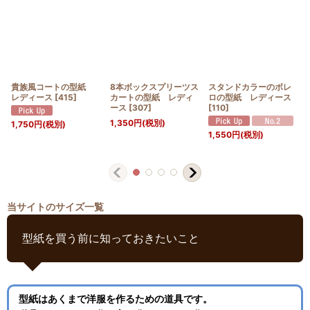
貴族風コートの型紙
8本ボックスプリーツス
スタンドカラーのボレ
レディース
[
415
]
カートの型紙 レディ
ロの型紙 レディース
ース
[
307
]
[
110
]
1,350
円
(税別)
1,750
円
(税別)
1,550
円
(税別)
当サイトのサイズ一覧
型紙を買う前に知っておきたいこと
型紙はあくまで洋服を作るための道具です。