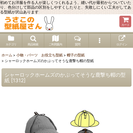
初めてお洋服を作る人が楽しくつくれるよう、縫い代が最初からついていた
り、色分けして部品の区別をしやすくしたりと、失敗しにくい工夫がしてあ
る型紙が沢山あります
カート
カテゴリ
商品検索
ご利用案内
質問
ログイン
ホーム
>
小物・パーツ お役立ち型紙
>
帽子の型紙
>
シャーロックホームズのかぶってそうな鹿撃ち帽の型紙
シャーロックホームズのかぶってそうな鹿撃ち帽の型
紙
[
1312
]