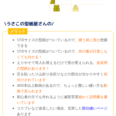
メリット
1/10サイズの型紙がついているので、
縫う前に形が
把握
できる
1/10サイズの型紙がついているので、
布の量が計算しな
くても分かる！
えりやそで等入れ替えるだけで形が変えられる、
改造用
の型紙があります！
芯を貼ったり山折り谷折りなどの部分が分かりやすく
色
分けされています
400本以上動画があるので、ちょっと難しい縫い方も
動
画で見られます
初心者の方でも作れるように滅茶苦茶
細かく説明書を書
いています
コスプレなど改造したい場合、充実した
部分縫いページ
あります