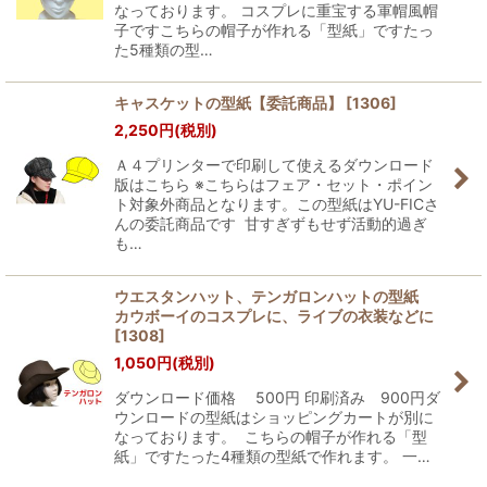
なっております。 コスプレに重宝する軍帽風帽
子ですこちらの帽子が作れる「型紙」ですたっ
た5種類の型…
キャスケットの型紙【委託商品】
[
1306
]
2,250
円
(税別)
Ａ４プリンターで印刷して使えるダウンロード
版はこちら ※こちらはフェア・セット・ポイン
ト対象外商品となります。この型紙はYU-FICさ
んの委託商品です 甘すぎずもせず活動的過ぎ
も…
ウエスタンハット、テンガロンハットの型紙
カウボーイのコスプレに、ライブの衣装などに
[
1308
]
1,050
円
(税別)
ダウンロード価格 500円 印刷済み 900円ダ
ウンロードの型紙はショッピングカートが別に
なっております。 こちらの帽子が作れる「型
紙」ですたった4種類の型紙で作れます。 一…