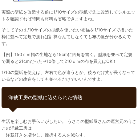
実際の型紙を改造する前に1/10サイズの型紙で先に改造してシルエッ
トを確認すれば時間も材料も省略できますよね。
そしてその１/10サイズの型紙を使いたい布幅を1/10サイズで描いた
枠に並べて定規で測れば計算なんてしなくても布の量が分かるんで
す。
【例】150ｃｍ幅の生地なら15cmに四角を書く。型紙を並べて定規
で測ると21cmだった→10倍して210ｃｍの布を買えばOK！
1/10の型紙を使えば、左右で色が違うとか、後ろだけ丈が長くなって
いるなどの改造をしても並べるだけでいいんですよ。
洋裁工房の型紙に込められた情熱
生活を楽しむお手伝いがしたい。 うさこの型紙屋さんの運営元のうさ
この洋裁工房は
「洋裁好きを増やし、挫折する人を減らす」