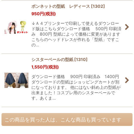
ボンネットの型紙 レディース
[
1302
]
950
円
(税別)
↓Ａ４プリンターで印刷して使えるダウンロー
ド版はこちらダウンロード価格 500円 印刷済
み 800円 型紙によって価格に変更があります
こちらのヘッドドレスが作れる「型紙」ですこ
の…
シスターベールの型紙
[
1310
]
1,550
円
(税別)
ダウンロード価格 900円 印刷済み 1400円
ダウンロードの型紙はショッピングカートが別
になっております。 他にはない斜め上の型紙が
出来ました！コスプレ用のシスターベールで
す。あくま…
この商品を買った人は、こんな商品も買っています