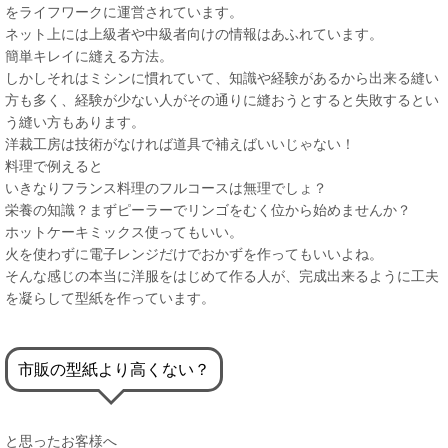
をライフワークに運営されています。
ネット上には上級者や中級者向けの情報はあふれています。
簡単キレイに縫える方法。
しかしそれはミシンに慣れていて、知識や経験があるから出来る縫い
方も多く、経験が少ない人がその通りに縫おうとすると失敗するとい
う縫い方もあります。
洋裁工房は技術がなければ道具で補えばいいじゃない！
料理で例えると
いきなりフランス料理のフルコースは無理でしょ？
栄養の知識？まずピーラーでリンゴをむく位から始めませんか？
ホットケーキミックス使ってもいい。
火を使わずに電子レンジだけでおかずを作ってもいいよね。
そんな感じの本当に洋服をはじめて作る人が、完成出来るように工夫
を凝らして型紙を作っています。
市販の型紙より高くない？
と思ったお客様へ