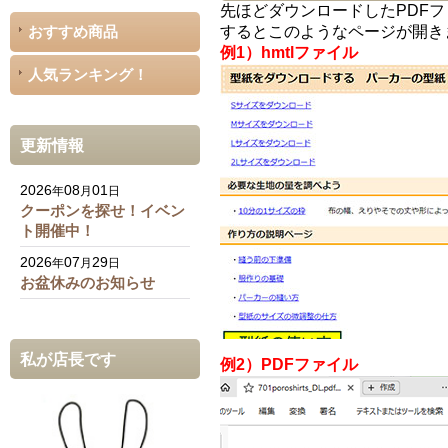
先ほどダウンロードしたPDFフ
するとこのようなページが開き
おすすめ商品
例1）hmtlファイル
人気ランキング！
更新情報
2026
08
01
年
月
日
クーポンを探せ！イベン
ト開催中！
2026
07
29
年
月
日
お盆休みのお知らせ
私が店長です
例2）PDFファイル