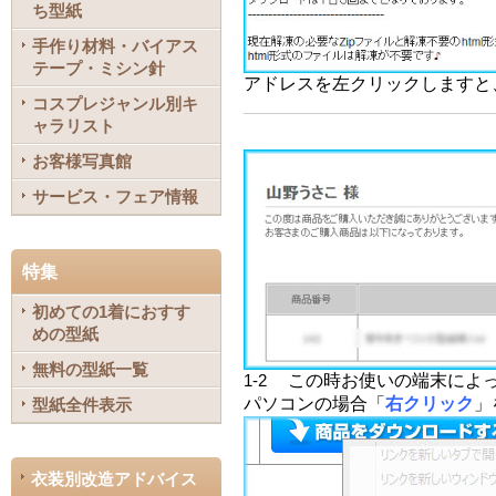
ち型紙
手作り材料・バイアス
テープ・ミシン針
アドレスを左クリックしますと
コスプレジャンル別キ
ャラリスト
お客様写真館
サービス・フェア情報
特集
初めての1着におすす
めの型紙
無料の型紙一覧
この時お使いの端末によ
1-2
パソコンの場合「
右クリック
」
型紙全件表示
衣装別改造アドバイス