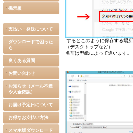
掲示板
支払い・発送について
するとこのように保存する場所
ダウンロードで困った
（デスクトップなど）
ら
名前は型紙によって違います。
良くある質問
お問い合わせ
お知らせ（メール不達
や入金確認）
お届け予定日について
お得なお支払い方法
スマホ版ダウンロード