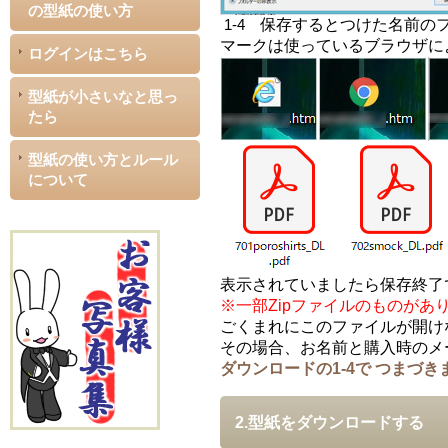
の型紙の使い方
保存するとつけた名前の
1-4
マークは使っているブラウザに
ログインはこちら
型紙が小さいなと思っ
たら
型紙の使い方とルール
について
表示されていましたら保存終了
※一部Zipファイルのものが
ごくまれにこのファイルが開け
その場合、お名前と購入時のメ
ダウンロードの1-4で つまづ
2.型紙をダウンロードする