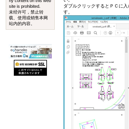
ny content on this web
ダブルクリックするとＰＣに入
site is prohibited.
す。
未经许可，禁止转
载、使用或销售本网
站内的内容。