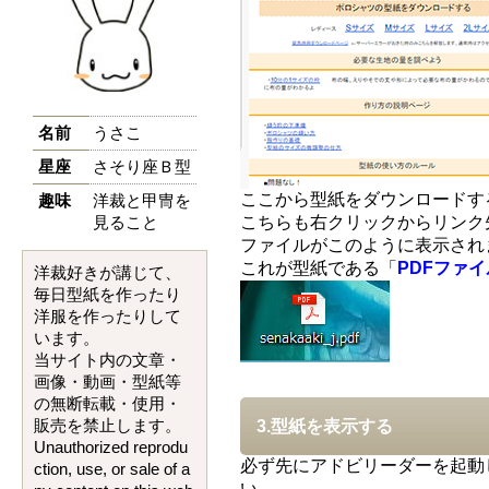
名前
うさこ
星座
さそり座Ｂ型
ここから型紙をダウンロードす
趣味
洋裁と甲冑を
こちらも右クリックからリンク
見ること
ファイルがこのように表示され
これが型紙である「
PDFファイ
洋裁好きが講じて、
毎日型紙を作ったり
洋服を作ったりして
います。
当サイト内の文章・
画像・動画・型紙等
の無断転載・使用・
3.型紙を表示する
販売を禁止します。
Unauthorized reprodu
必ず先にアドビリーダーを起動
ction, use, or sale of a
い。