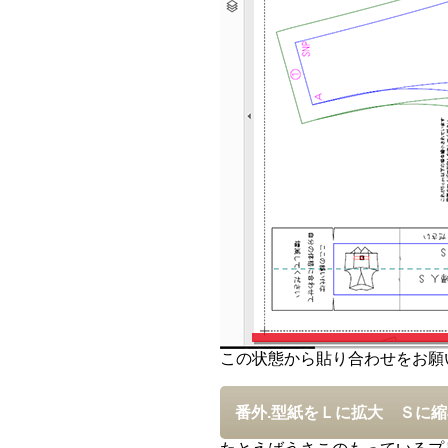
この状態から貼り合わせをお願
番外.型紙をＬに拡大 Ｓに