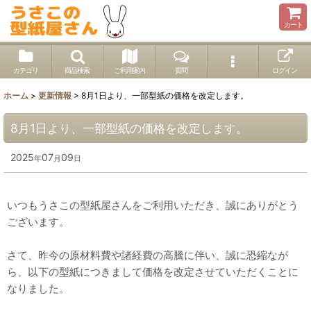
カート
カテゴリ
商品検索
ご利用案内
質問
ログイン
ホーム
>
更新情報
>
8月1日より、一部型紙の価格を改定します。
8月1日より、一部型紙の価格を改定します。
2025
07
09
年
月
日
いつもうさこの型紙屋さんをご利用いただき、誠にありがとう
ございます。
さて、昨今の原材料費や諸経費の高騰に伴い、誠に恐縮なが
ら、以下の型紙につきまして価格を改定させていただくことに
なりました。