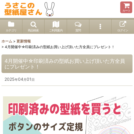
カート
カテゴリ
商品検索
ご利用案内
質問
ログイン
ホーム
>
更新情報
>
4月開催中☆印刷済みの型紙お買い上げ頂いた方全員にプレゼント！
4月開催中☆印刷済みの型紙お買い上げ頂いた方全員
にプレゼント！
2025
04
01
年
月
日