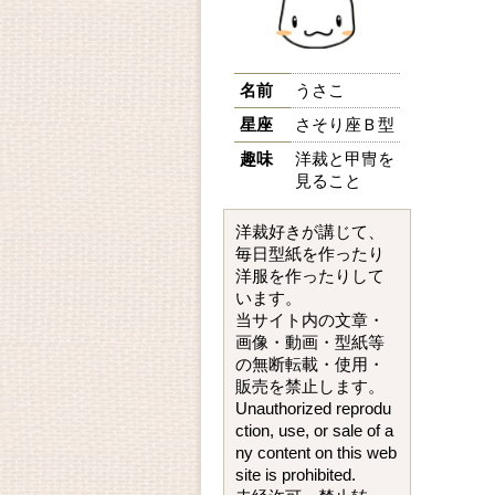
名前
うさこ
星座
さそり座Ｂ型
趣味
洋裁と甲冑を
見ること
洋裁好きが講じて、
毎日型紙を作ったり
洋服を作ったりして
います。
当サイト内の文章・
画像・動画・型紙等
の無断転載・使用・
販売を禁止します。
Unauthorized reprodu
ction, use, or sale of a
ny content on this web
site is prohibited.