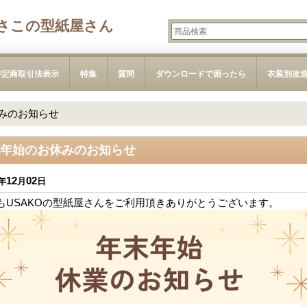
さこの型紙屋さん
特定商取引法表示
特集
質問
ダウンロードで困ったら
衣装別改
みのお知らせ
年始のお休みのお知らせ
12
02
年
月
日
もUSAKOの型紙屋さんをご利用頂きありがとうございます。