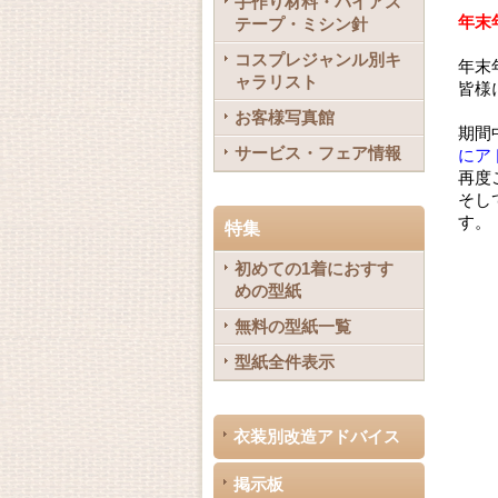
手作り材料・バイアス
年末
テープ・ミシン針
コスプレジャンル別キ
年末
ャラリスト
皆様
お客様写真館
期間
サービス・フェア情報
にア
再度
そし
す。
特集
初めての1着におすす
めの型紙
無料の型紙一覧
型紙全件表示
衣装別改造アドバイス
掲示板