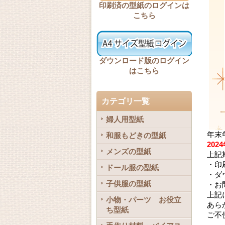
印刷済の型紙のログインは
こちら
ダウンロード版のログイン
はこちら
カテゴリ一覧
婦人用型紙
年末
和服もどきの型紙
202
メンズの型紙
上記
・印
ドール服の型紙
・ダ
子供服の型紙
・お
上記
小物・パーツ お役立
あら
ち型紙
ご不