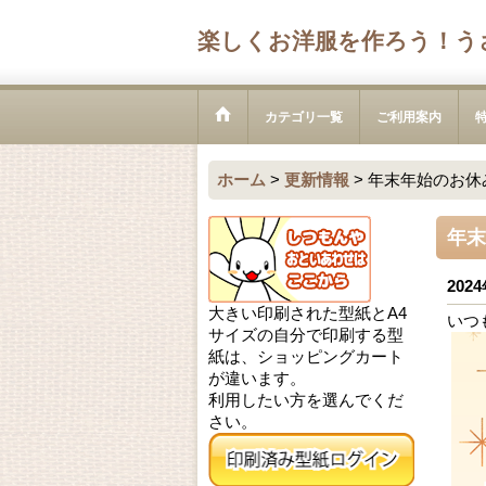
楽しくお洋服を作ろう！う
カテゴリ一覧
ご利用案内
ホーム
>
更新情報
>
年末年始のお休
年末
2024
大きい印刷された型紙とA4
いつ
サイズの自分で印刷する型
紙は、ショッピングカート
が違います。
利用したい方を選んでくだ
さい。