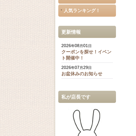
人気ランキング！
更新情報
2026
08
01
年
月
日
クーポンを探せ！イベン
ト開催中！
2026
07
29
年
月
日
お盆休みのお知らせ
私が店長です