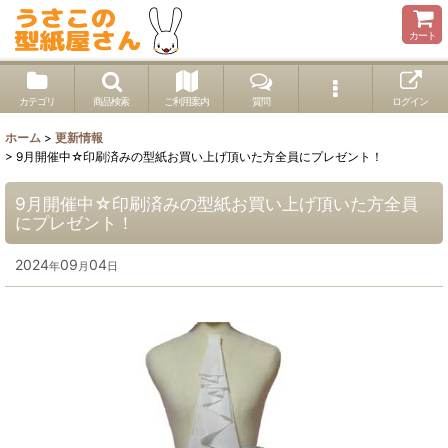
カート
カテゴリ
商品検索
ご利用案内
質問
ログイン
ホーム
>
更新情報
>
9月開催中☆印刷済みの型紙お買い上げ頂いた方全員にプレゼント！
9月開催中☆印刷済みの型紙お買い上げ頂いた方全員
にプレゼント！
2024
09
04
年
月
日