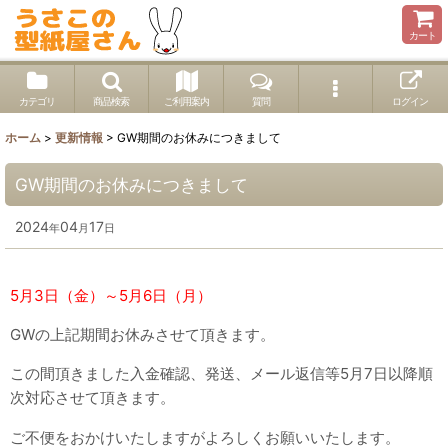
カート
カテゴリ
商品検索
ご利用案内
質問
ログイン
ホーム
>
更新情報
>
GW期間のお休みにつきまして
GW期間のお休みにつきまして
2024
04
17
年
月
日
5月3日（金）～5月6日（月）
GWの上記期間お休みさせて頂きます。
この間頂きました入金確認、発送、メール返信等5月7日以降順
次対応させて頂きます。
ご不便をおかけいたしますがよろしくお願いいたします。