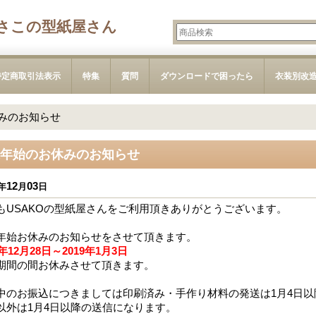
さこの型紙屋さん
特定商取引法表示
特集
質問
ダウンロードで困ったら
衣装別改
みのお知らせ
年始のお休みのお知らせ
12
03
年
月
日
もUSAKOの型紙屋さんをご利用頂きありがとうございます。
年始お休みのお知らせをさせて頂きます。
8年12月28日～2019年1月3日
期間の間お休みさせて頂きます。
中のお振込につきましては印刷済み・手作り材料の発送は1月4日以降
以外は1月4日以降の送信になります。