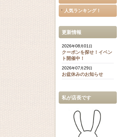
人気ランキング！
更新情報
2026
08
01
年
月
日
クーポンを探せ！イベン
ト開催中！
2026
07
29
年
月
日
お盆休みのお知らせ
私が店長です