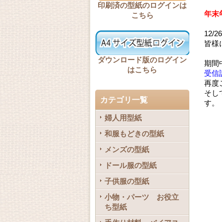
印刷済の型紙のログインは
年末
こちら
12
皆様
ダウンロード版のログイン
期間
はこちら
受信
再度
そし
カテゴリ一覧
す。
婦人用型紙
和服もどきの型紙
メンズの型紙
ドール服の型紙
子供服の型紙
小物・パーツ お役立
ち型紙