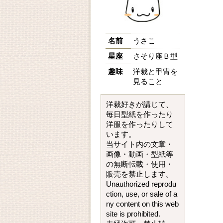
名前
うさこ
星座
さそり座Ｂ型
趣味
洋裁と甲冑を
見ること
洋裁好きが講じて、
毎日型紙を作ったり
洋服を作ったりして
います。
当サイト内の文章・
画像・動画・型紙等
の無断転載・使用・
販売を禁止します。
Unauthorized reprodu
ction, use, or sale of a
ny content on this web
site is prohibited.