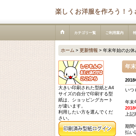
楽しくお洋服を作ろう！う
カテゴリ一覧
ご利用案内
ホーム
>
更新情報
>
年末年始のお休
年末
2018
大きい印刷された型紙とA4
いつ
サイズの自分で印刷する型
紙は、ショッピングカート
年末
が違います。
201
利用したい方を選んでくだ
上記
さい。
期間
払い