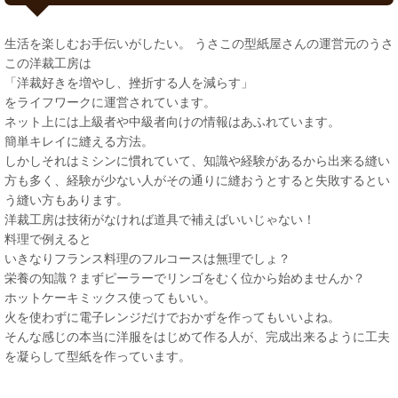
生活を楽しむお手伝いがしたい。 うさこの型紙屋さんの運営元のうさ
この洋裁工房は
「洋裁好きを増やし、挫折する人を減らす」
をライフワークに運営されています。
ネット上には上級者や中級者向けの情報はあふれています。
簡単キレイに縫える方法。
しかしそれはミシンに慣れていて、知識や経験があるから出来る縫い
方も多く、経験が少ない人がその通りに縫おうとすると失敗するとい
う縫い方もあります。
洋裁工房は技術がなければ道具で補えばいいじゃない！
料理で例えると
いきなりフランス料理のフルコースは無理でしょ？
栄養の知識？まずピーラーでリンゴをむく位から始めませんか？
ホットケーキミックス使ってもいい。
火を使わずに電子レンジだけでおかずを作ってもいいよね。
そんな感じの本当に洋服をはじめて作る人が、完成出来るように工夫
を凝らして型紙を作っています。