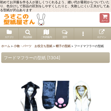
初めてお洋服を作る人が楽しくつくれるよう、縫い代が最初からついていた
り、色分けして部品の区別をしやすくしたりと、失敗しにくい工夫がしてあ
る型紙が沢山あります
カート
カテゴリ
商品検索
ご利用案内
質問
ログイン
ホーム
>
小物・パーツ お役立ち型紙
>
帽子の型紙
>
フードマフラーの型紙
フードマフラーの型紙
[
1304
]