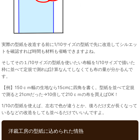
実際の型紙を改造する前に1/10サイズの型紙で先に改造してシルエッ
トを確認すれば時間も材料も省略できますよね。
そしてその１/10サイズの型紙を使いたい布幅を1/10サイズで描いた
枠に並べて定規で測れば計算なんてしなくても布の量が分かるんで
す。
【例】150ｃｍ幅の生地なら15cmに四角を書く。型紙を並べて定規
で測ると21cmだった→10倍して210ｃｍの布を買えばOK！
1/10の型紙を使えば、左右で色が違うとか、後ろだけ丈が長くなって
いるなどの改造をしても並べるだけでいいんですよ。
洋裁工房の型紙に込められた情熱