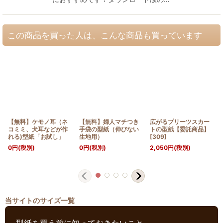
この商品を買った人は、こんな商品も買っています
【無料】ケモノ耳（ネ
【無料】婦人マチつき
広がるプリーツスカー
コミミ、犬耳などが作
手袋の型紙（伸びない
トの型紙【委託商品】
れる)型紙「お試し」
生地用）
[
309
]
0
円
(税別)
0
円
(税別)
2,050
円
(税別)
当サイトのサイズ一覧
型紙を買う前に知っておきたいこと