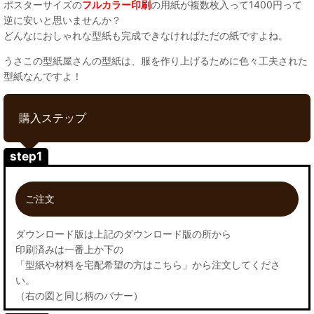
ポスターサイズの
フルカラー印刷
の用紙が複数枚入って1400円って
逆に安いと思いませんか？
どんなにおしゃれな型紙も完成できなければただの紙ですよね。
うさこの型紙屋さんの型紙は、服を作り上げるために色々工夫された
型紙なんですよ！
購入ステップ
step1
ご注文
ダウンロード版は上記のダウンロード版の所から
印刷済みは一番上か下の
「型紙や材料を宅配希望の方はこちら」から注文してくださ
い。
（右の図と同じ柄のバナー）