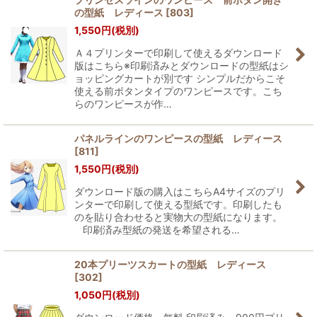
の型紙 レディース
[
803
]
1,550
円
(税別)
Ａ４プリンターで印刷して使えるダウンロード
版はこちら※印刷済みとダウンロードの型紙はシ
ョッピングカートが別です シンプルだからこそ
使える前ボタンタイプのワンピースです。こち
らのワンピースが作…
パネルラインのワンピースの型紙 レディース
[
811
]
1,550
円
(税別)
ダウンロード版の購入はこちらA4サイズのプリ
ンターで印刷して使える型紙です。印刷したも
のを貼り合わせると実物大の型紙になります。
印刷済み型紙の発送を希望される…
20本プリーツスカートの型紙 レディース
[
302
]
1,050
円
(税別)