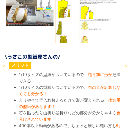
メリット
1/10サイズの型紙がついているので、
縫う前に形が
把握
できる
1/10サイズの型紙がついているので、
布の量が計算しな
くても分かる！
えりやそで等入れ替えるだけで形が変えられる、
改造用
の型紙があります！
芯を貼ったり山折り谷折りなどの部分が分かりやすく
色
分けされています
400本以上動画があるので、ちょっと難しい縫い方も
動