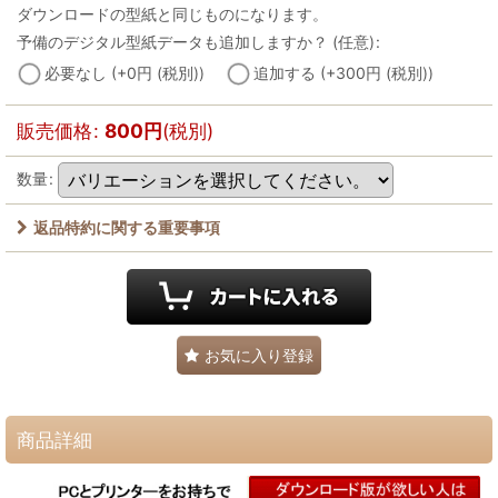
ダウンロードの型紙と同じものになります。
予備のデジタル型紙データも追加しますか？
(任意)
:
必要なし
(+0
円
(税別)
)
追加する
(+300
円
(税別)
)
販売価格
:
800
円
(税別)
数量
:
返品特約に関する重要事項
お気に入り登録
商品詳細