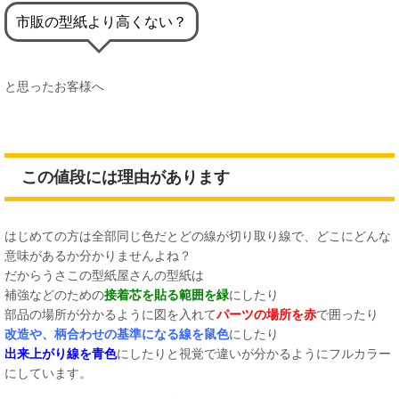
市販の型紙より高くない？
と思ったお客様へ
この値段には理由があります
はじめての方は全部同じ色だとどの線が切り取り線で、どこにどんな
意味があるか分かりませんよね？
だからうさこの型紙屋さんの型紙は
補強などのための
接着芯を貼る範囲を緑
にしたり
部品の場所が分かるように図を入れて
パーツの場所を赤
で囲ったり
改造や、柄合わせの基準になる線を鼠色
にしたり
出来上がり線を青色
にしたりと視覚で違いが分かるようにフルカラー
にしています。