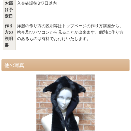
お届
入金確認後3?7日以内
け予
定日
作り
洋服の作り方の説明等はトップページの作り方講座から、
方の
携帯及びパソコンから見ることが出来ます。個別に作り方
説明
のあるものは有料でお付けいたします。
書
他の写真