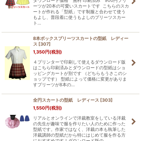
ダウンロード価格 無料 印刷済み 900円プリ
ーツが20本の可愛いスカートです こちらのスカ
ートが作れる「型紙」です制服と合わせて使う
もよし、普段着に使うもよしのプリーツスカー
ト…
8本ボックスプリーツスカートの型紙 レディー
ス
[
307
]
1,350
円
(税別)
４プリンターで印刷して使えるダウンロード版
はこちら印刷済みとダウンロードの型紙はショ
ッピングカートが別です （どちらもうさこのシ
ョップです） 型紙によって価格に変更がありま
すプリーツが8本の…
全円スカートの型紙 レディース
[
303
]
1,550
円
(税別)
リアルとオンラインで洋裁教室をしている洋裁
の先生が趣味で服を作りたい人のために作った
型紙です。作家ではなく、洋裁の本も執筆した
洋裁講師の型紙だから特にはじめて服を作る方
におすすめです！ダウンロード版の…